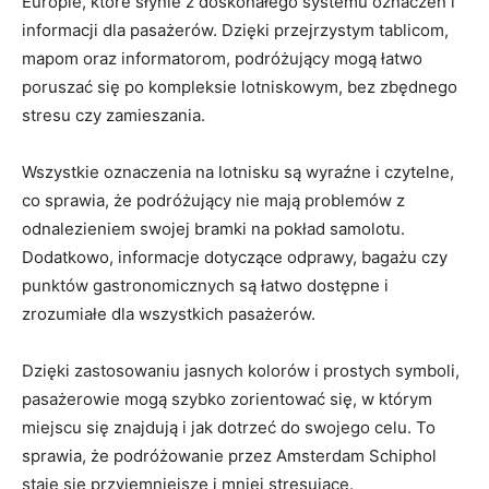
Europie, które⁢ słynie z doskonałego systemu oznaczeń i
informacji dla pasażerów. ​Dzięki przejrzystym tablicom,
mapom oraz informatorom, ​podróżujący mogą łatwo
poruszać się po kompleksie lotniskowym, bez zbędnego
stresu ⁢czy zamieszania.
Wszystkie oznaczenia na ‌lotnisku są wyraźne i czytelne,
co sprawia, że ‍podróżujący nie mają problemów z
odnalezieniem swojej bramki na pokład samolotu.
Dodatkowo, informacje dotyczące odprawy,‍ bagażu ‌czy
punktów gastronomicznych⁢ są łatwo ​dostępne i
zrozumiałe dla wszystkich pasażerów.
Dzięki⁣ zastosowaniu⁣ jasnych kolorów i prostych symboli,
pasażerowie ⁢mogą szybko zorientować się, w którym​
miejscu ⁢się znajdują i jak‍ dotrzeć do‌ swojego celu. To
sprawia, że podróżowanie przez Amsterdam Schiphol
staje się przyjemniejsze i mniej stresujące.