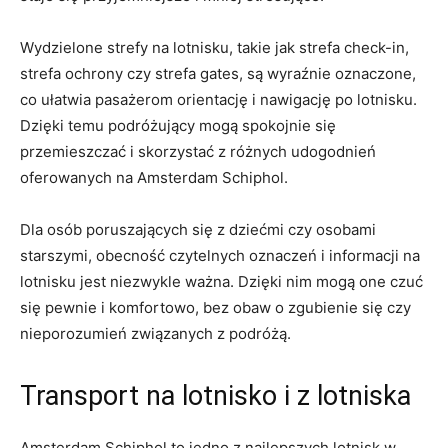
Wydzielone strefy na lotnisku, takie jak strefa ‍check-in,
strefa ochrony czy strefa gates, są wyraźnie oznaczone,
co ​ułatwia pasażerom orientację i ⁤nawigację po⁣ lotnisku.‌
Dzięki⁤ temu podróżujący mogą ⁢spokojnie się​
przemieszczać i skorzystać z różnych⁢ udogodnień‍
oferowanych na Amsterdam Schiphol.
Dla osób poruszających się z dziećmi ​czy ‍osobami​
starszymi, obecność ‍czytelnych‌ oznaczeń i informacji na
lotnisku jest niezwykle ważna. Dzięki​ nim⁣ mogą one‌ czuć
się⁢ pewnie i komfortowo, bez ⁣obaw o ​zgubienie się‌ czy
nieporozumień związanych z podróżą.
Transport na lotnisko i z lotniska
Amsterdam Schiphol ⁤to ‌jedno z⁢ najlepszych lotnisk w