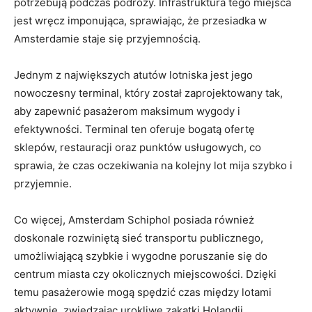
‍potrzebują podczas podróży. Infrastruktura tego miejsca
jest wręcz ​imponująca, sprawiając, że przesiadka ⁣w
Amsterdamie staje się przyjemnością.
Jednym z największych atutów lotniska jest⁢ jego
nowoczesny‌ terminal, ⁢który został zaprojektowany⁣ tak,
aby⁤ zapewnić pasażerom maksimum wygody i
efektywności. Terminal ten oferuje bogatą ofertę
sklepów, restauracji oraz punktów usługowych, co
sprawia, że czas oczekiwania na kolejny lot mija szybko i
przyjemnie.
Co więcej, Amsterdam Schiphol posiada również
doskonale rozwiniętą sieć ⁢transportu publicznego, ​
umożliwiającą szybkie i wygodne poruszanie się do
centrum miasta czy okolicznych ​miejscowości.⁣ Dzięki
temu pasażerowie mogą spędzić⁣ czas między ⁣lotami
⁣aktywnie,⁣ zwiedzając ​urokliwe zakątki Holandii.