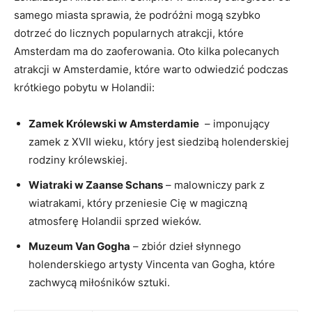
samego miasta sprawia, że podróżni mogą szybko
⁣dotrzeć‍ do licznych popularnych⁢ atrakcji, które
Amsterdam ‌ma do⁣ zaoferowania. Oto kilka polecanych
atrakcji w Amsterdamie, które warto odwiedzić‍ podczas‍
krótkiego pobytu w Holandii:
Zamek​ Królewski w Amsterdamie
‌ – imponujący
zamek z XVII ‌wieku, który jest ⁢siedzibą holenderskiej
rodziny królewskiej.
Wiatraki ​w Zaanse Schans
– ‍malowniczy park z
wiatrakami,⁣ który przeniesie Cię‍ w magiczną
⁤atmosferę Holandii‍ sprzed wieków.
Muzeum Van Gogha
– zbiór dzieł słynnego
holenderskiego artysty ⁣Vincenta van Gogha, które
‌zachwycą miłośników sztuki.