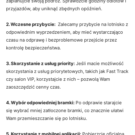
zaplanujcie swoją podróż. Sprawdźcie godziny odlotów i
przyjazdów,⁢ aby ⁢uniknąć zbędnych ⁤opóźnień.
2. Wczesne przybycie:
‌ Zalecamy przybycie na lotnisko z
odpowiednim wyprzedzeniem,​ aby⁤ mieć wystarczająco
czasu na odprawę i bezproblemowe⁣ przejście przez
kontrolę bezpieczeństwa.
3. Skorzystanie z usług priority:
Jeśli ‍macie⁣ możliwość⁢
skorzystania z⁤ usług priorytetowych, takich jak Fast Track
​czy salon‌ VIP, korzystajcie z ‍nich – pozwolą Wam
zaoszczędzić cenny czas.
4. Wybór odpowiedniej bramki:
Po⁢ odprawie starajcie
się wybrać mniej zatłoczone bramki, ⁢co znacznie ułatwi​
Wam przemieszczanie się⁢ po ​lotnisku.
5. Korzystanie z⁣ mobilnej aplikacji:
Pobierzcie oficjalną