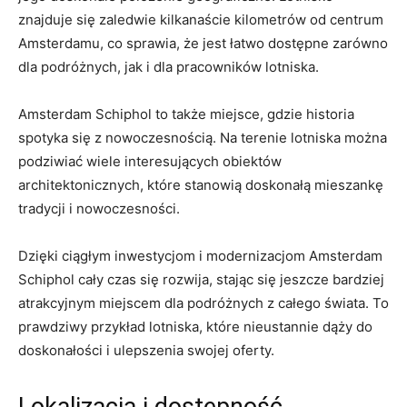
znajduje się zaledwie kilkanaście⁤ kilometrów ⁢od‍ centrum
Amsterdamu, co sprawia, że jest łatwo dostępne⁣ zarówno⁤
dla podróżnych, ⁣jak i ⁣dla pracowników lotniska.
Amsterdam Schiphol ‍to​ także miejsce, gdzie historia
⁢spotyka się ​z⁣ nowoczesnością. Na terenie lotniska można
‍podziwiać wiele interesujących obiektów
architektonicznych, które stanowią doskonałą mieszankę
‍tradycji i nowoczesności.
Dzięki ciągłym ​inwestycjom i ⁢modernizacjom Amsterdam
⁣Schiphol cały czas ​się rozwija, ⁢stając się jeszcze ⁢bardziej
atrakcyjnym miejscem dla podróżnych z całego ⁣świata. ⁢To
⁢prawdziwy przykład lotniska, które nieustannie ‍dąży‍ do​
doskonałości ⁤i ulepszenia swojej oferty.