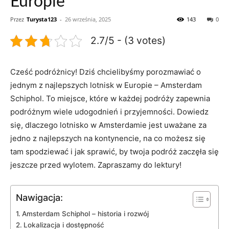
Europie
Przez
Turysta123
-
26 września, 2025
143
0
2.7/5 - (3 votes)
Cześć ‍podróżnicy! Dziś chcielibyśmy⁣ porozmawiać o
jednym z najlepszych lotnisk⁢ w ​Europie – Amsterdam⁤
Schiphol. To miejsce, które w każdej podróży zapewnia
podróżnym wiele udogodnień i przyjemności. Dowiedz⁤
się, dlaczego lotnisko w Amsterdamie jest uważane za
⁣jedno z najlepszych na kontynencie, na co możesz się​
tam ⁣spodziewać i jak ​sprawić,‌ by ‍twoja‌ podróż zaczęła się
jeszcze przed wylotem. ‍Zapraszamy do lektury!
Nawigacja:
Amsterdam ⁤Schiphol – historia i rozwój
Lokalizacja i dostępność