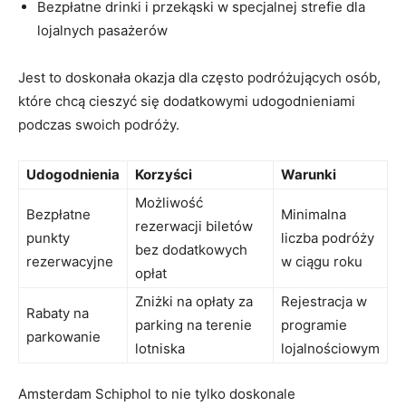
Bezpłatne drinki i ‌przekąski​ w specjalnej strefie ⁣dla
lojalnych⁣ pasażerów
Jest to doskonała okazja dla często podróżujących osób,
które chcą cieszyć się ⁣dodatkowymi udogodnieniami
podczas swoich podróży.
Udogodnienia
Korzyści
Warunki
Możliwość
Bezpłatne⁤
Minimalna
rezerwacji biletów⁤
punkty
liczba podróży
bez dodatkowych
rezerwacyjne
w ciągu roku
opłat
Zniżki na​ opłaty za
Rejestracja w
Rabaty na
parking na terenie
programie
⁣parkowanie
lotniska
lojalnościowym
Amsterdam Schiphol ‍to nie tylko doskonale