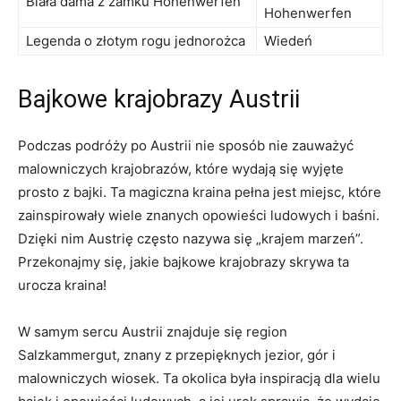
Biała dama ⁤z zamku Hohenwerfen
Hohenwerfen
Legenda o złotym rogu jednorożca
Wiedeń
Bajkowe krajobrazy Austrii
Podczas podróży po Austrii‍ nie sposób nie zauważyć
‌malowniczych krajobrazów,⁣ które wydają się wyjęte
prosto ⁢z bajki. Ta magiczna⁤ kraina ⁣pełna jest miejsc, które
zainspirowały wiele znanych opowieści ludowych i baśni.
Dzięki nim Austrię często nazywa się „krajem marzeń”.
Przekonajmy się, jakie bajkowe krajobrazy skrywa ta
urocza kraina!
W samym sercu Austrii ⁤znajduje się region
‌Salzkammergut, znany z przepięknych jezior,⁢ gór i
malowniczych wiosek. Ta ⁢okolica ​była inspiracją dla wielu