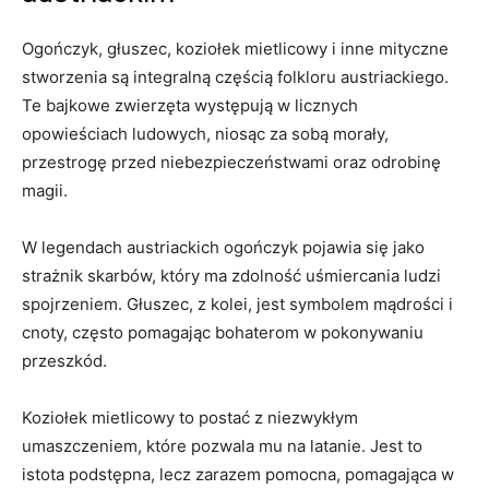
⁣Ogończyk, głuszec, koziołek mietlicowy ​i inne mityczne
stworzenia są ⁣integralną ⁢częścią folkloru austriackiego.
‌Te bajkowe‍ zwierzęta występują w licznych
opowieściach ludowych, niosąc za sobą morały,
przestrogę przed niebezpieczeństwami oraz odrobinę
magii.
W legendach austriackich ogończyk pojawia się jako
strażnik skarbów, ‍który ma zdolność uśmiercania ludzi
spojrzeniem. Głuszec, z kolei, jest ‍symbolem mądrości i
cnoty, często pomagając bohaterom w pokonywaniu
⁣przeszkód.
Koziołek mietlicowy to postać z⁤ niezwykłym
umaszczeniem, które⁤ pozwala mu na latanie. Jest to
istota podstępna, lecz⁤ zarazem pomocna, pomagająca w