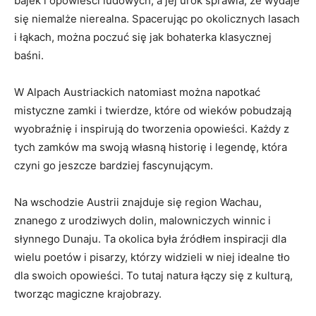
bajek i opowieści ludowych, a ‍jej ⁢urok sprawia, że wydaje
się niemalże nierealna. Spacerując po okolicznych lasach‍
i łąkach, można poczuć się jak bohaterka klasycznej ​
baśni.
W Alpach Austriackich‍ natomiast można napotkać
mistyczne zamki i twierdze, które od wieków pobudzają
wyobraźnię i inspirują do tworzenia opowieści. Każdy z
tych zamków ma swoją własną historię i legendę, która
czyni go‌ jeszcze ‌bardziej fascynującym.
Na‍ wschodzie Austrii znajduje‌ się region Wachau,
znanego z ⁤urodziwych dolin, malowniczych winnic i
słynnego Dunaju. Ta okolica była źródłem inspiracji dla
wielu poetów⁤ i pisarzy, którzy widzieli w niej idealne tło
dla swoich opowieści. To tutaj natura łączy się z kulturą,
tworząc magiczne krajobrazy.