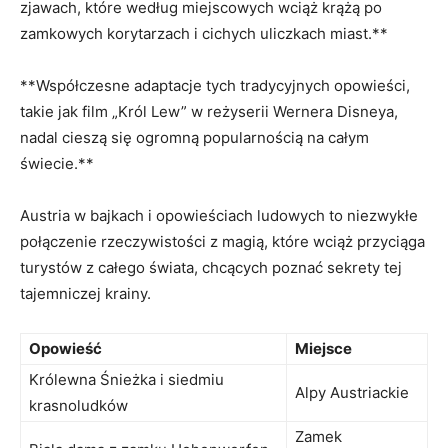
⁣zjawach, które według miejscowych wciąż‌ krążą po
zamkowych korytarzach i cichych uliczkach ​miast.**
**Współczesne adaptacje tych tradycyjnych opowieści,
takie jak⁣ film „Król ‌Lew” w reżyserii Wernera Disneya, ​
nadal cieszą się‌ ogromną popularnością na całym
świecie.**
Austria w bajkach i opowieściach ludowych to niezwykłe
połączenie rzeczywistości z magią, które wciąż przyciąga
turystów z całego świata, chcących⁢ poznać sekrety tej
tajemniczej krainy.
Opowieść
Miejsce
Królewna⁢ Śnieżka i siedmiu
Alpy Austriackie
krasnoludków
Zamek