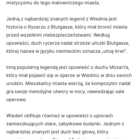
mistycyzmu‍ do tego ‌malowniczego⁢ miasta.
Jedną z najbardziej znanych legend z Wiednia ⁣jest
historia o Rycerzu z Blutgasse, który miał bronić miasta
przed​ wszelkimi niebezpieczeństwami. Według
opowieści, duch rycerza nadal strzeże uliczki Blutgasse,
której nazwa w języku niemieckim ​oznacza „ulicę krwi”.
Inną ‍popularną legendą jest ⁣opowieść o duchu Mozart’a,
który miał pojawić się w operze w Wiedniu w dniu ⁣swoich
urodzin. Mieszkańcy miasta wierzą, że kompozytor nadal
gra swoje melodyjne utwory w nocy,‍ nawiedzając sale
operowe.
Wiedeń obfituje​ również w opowieści⁢ o upiorach
zamieszkujących stare, ⁣zabytkowe budynki. Jednym z
⁤najbardziej znanych jest ‌duch bez głowy, który