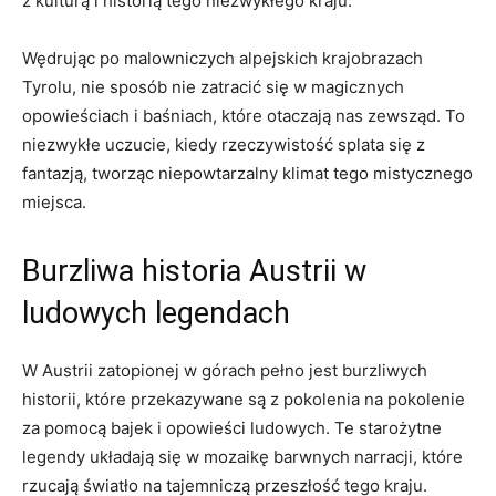
z kulturą ​i historią tego niezwykłego kraju.
Wędrując po malowniczych alpejskich krajobrazach
Tyrolu, nie sposób nie zatracić się⁢ w magicznych
opowieściach i⁤ baśniach, które ⁤otaczają ‌nas zewsząd. ​To​
niezwykłe uczucie, ‍kiedy rzeczywistość splata się z
fantazją, tworząc niepowtarzalny klimat tego mistycznego
miejsca.
Burzliwa‌ historia⁤ Austrii⁢ w
ludowych legendach
W Austrii zatopionej w górach pełno ​jest burzliwych​
historii, które przekazywane są z pokolenia na pokolenie
za pomocą bajek i opowieści ludowych. Te⁢ starożytne
legendy układają się⁣ w mozaikę barwnych narracji, które
rzucają światło na⁤ tajemniczą przeszłość ⁤tego kraju.