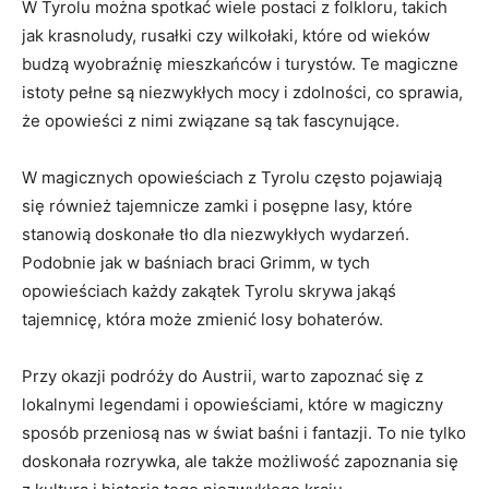
W Tyrolu można spotkać wiele postaci ⁢z folkloru, takich
jak krasnoludy, rusałki czy wilkołaki, które od wieków
budzą wyobraźnię​ mieszkańców i⁤ turystów. Te magiczne
istoty pełne są niezwykłych mocy i zdolności,⁤ co sprawia,
że opowieści z nimi związane są tak‌ fascynujące.
W magicznych opowieściach z Tyrolu często pojawiają
się również tajemnicze zamki i ‌posępne lasy, które
stanowią‌ doskonałe tło dla niezwykłych ⁤wydarzeń.
Podobnie jak⁢ w baśniach ⁣braci Grimm,⁢ w tych
opowieściach każdy zakątek Tyrolu ‌skrywa jakąś
tajemnicę, która może zmienić losy bohaterów.
Przy ⁤okazji podróży do Austrii, warto zapoznać się z
lokalnymi legendami i opowieściami, które w magiczny​
sposób przeniosą nas w świat baśni⁣ i fantazji. To nie tylko
doskonała rozrywka, ale także możliwość zapoznania się⁣