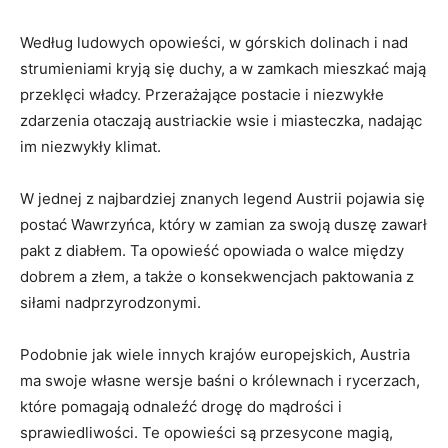
Według ludowych opowieści, w górskich⁤ dolinach i nad
strumieniami kryją się duchy,‍ a w zamkach mieszkać mają
przeklęci władcy. Przerażające⁤ postacie i niezwykłe
zdarzenia ‍otaczają austriackie wsie i miasteczka, nadając
im niezwykły klimat.
W jednej z najbardziej znanych legend Austrii pojawia się
postać ⁢Wawrzyńca, który w zamian za swoją duszę zawarł‌
pakt z diabłem. Ta opowieść ⁤opowiada o walce między
dobrem a złem, a także o konsekwencjach paktowania z
‌siłami⁤ nadprzyrodzonymi.
Podobnie jak⁣ wiele innych krajów europejskich, Austria
ma swoje własne​ wersje baśni o królewnach‍ i rycerzach,
które pomagają ‍odnaleźć drogę do mądrości i
sprawiedliwości. ⁤Te opowieści są przesycone magią,