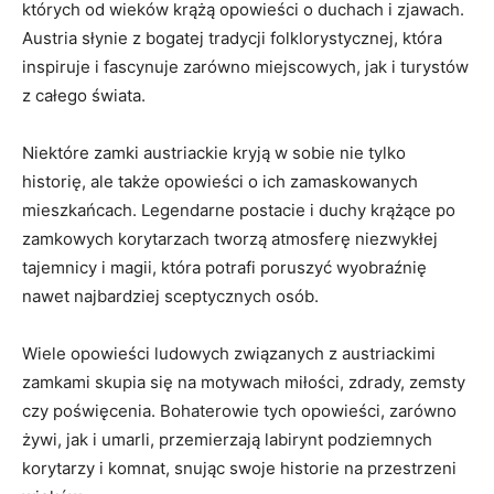
których od wieków krążą‌ opowieści o duchach​ i zjawach.
Austria słynie z bogatej tradycji folklorystycznej, która
inspiruje i fascynuje zarówno miejscowych, jak i turystów
z całego świata.
Niektóre zamki austriackie‌ kryją w ‌sobie nie tylko
⁢historię, ale także opowieści⁤ o ​ich zamaskowanych‍
mieszkańcach. Legendarne postacie i duchy ‍krążące po‍
zamkowych korytarzach tworzą atmosferę niezwykłej
tajemnicy⁤ i magii, która potrafi poruszyć ⁤wyobraźnię
nawet najbardziej sceptycznych osób.
Wiele opowieści ludowych związanych z austriackimi
‌zamkami skupia się na motywach miłości, ​zdrady, zemsty‍
czy poświęcenia. Bohaterowie tych opowieści, zarówno
żywi, jak i umarli, przemierzają labirynt podziemnych
korytarzy i komnat, snując swoje historie na przestrzeni