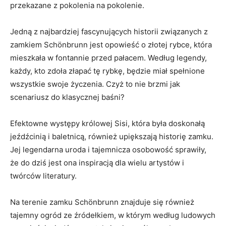
przekazane z pokolenia na pokolenie.
Jedną z najbardziej fascynujących historii związanych z
zamkiem Schönbrunn jest opowieść o złotej rybce, która
mieszkała w fontannie⁢ przed​ pałacem. Według legendy,
każdy, kto zdoła złapać tę rybkę, ‍będzie miał spełnione
wszystkie swoje‌ życzenia. Czyż ​to nie‍ brzmi jak
scenariusz do klasycznej baśni?
Efektowne występy królowej Sisi,⁣ która była doskonałą
jeźdźcinią ⁤i baletnicą, również⁢ upiększają historię zamku.
Jej legendarna uroda⁣ i tajemnicza osobowość sprawiły,
‍że do dziś jest ona inspiracją dla wielu artystów⁣ i
twórców literatury.
Na terenie zamku ​Schönbrunn znajduje się⁤ również
tajemny ogród ze źródełkiem, w którym według ludowych