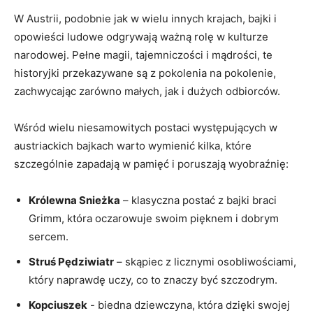
W Austrii, ⁣podobnie ‌jak w wielu innych ⁤krajach, bajki i
opowieści ludowe ⁤odgrywają ważną rolę w kulturze
narodowej. Pełne magii, tajemniczości i mądrości, te
historyjki przekazywane są z pokolenia na pokolenie,
zachwycając zarówno małych, jak i dużych ⁤odbiorców.
Wśród wielu⁢ niesamowitych postaci występujących w
austriackich bajkach ⁤warto ‌wymienić kilka,⁣ które
szczególnie zapadają‌ w pamięć i poruszają wyobraźnię:
Królewna Snieżka
– klasyczna postać z bajki braci
Grimm, która oczarowuje swoim pięknem​ i ‍dobrym⁤
sercem.
Struś ⁤Pędziwiatr
– skąpiec z licznymi⁣ osobliwościami,⁢
który ⁣naprawdę uczy, co to znaczy być szczodrym.
Kopciuszek
-⁢ biedna dziewczyna, która dzięki swojej