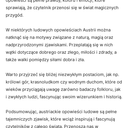
opowieści są pełne prawdy, koloru ​i emocji, ‍które
sprawiają, że czytelnik przenosi ⁤się w świat magicznych
przygód.
W niektórych ludowych opowieściach Austrii można‌
natknąć⁢ się na motywy ⁤związane z naturą, magią oraz⁤
nadprzyrodzonymi zjawiskami. Przeplatają się w nich
wątki dotyczące dobrego oraz ⁣złego, miłości i zdrady, a
⁢także walki pomiędzy ‌siłami dobra i zła.
Warto przyjrzeć się bliżej niezwykłym postaciom, jak np.
królowi gór, krasnoludkom czy⁢ wodnym duchom, które od
wieków⁤ przyciągają uwagę zarówno badaczy folkloru, jak
i zwykłych⁤ ludzi, fascynując swoim wizerunkiem i historią.
Podsumowując, austriackie ‍opowieści ludowe ⁣są pełne
tajemniczych zjawisk,⁢ które wciąż⁢ inspirują i fascynują
czytelników z ​całego świata. Przenoszą nas w