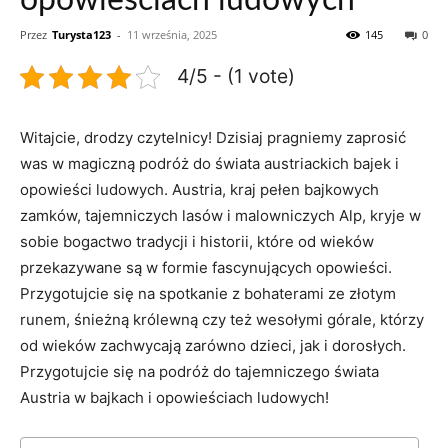
opowieściach ludowych
Przez
Turysta123
-
11 września, 2025
145
0
4/5 - (1 vote)
Witajcie, drodzy czytelnicy! Dzisiaj pragniemy zaprosić
was w magiczną podróż do świata austriackich bajek i
opowieści ⁣ludowych. Austria, kraj pełen bajkowych
zamków, tajemniczych lasów‍ i malowniczych Alp, kryje w
sobie bogactwo tradycji‌ i historii,‍ które od wieków
przekazywane są w formie fascynujących opowieści.
Przygotujcie się⁢ na spotkanie z bohaterami ze złotym
runem, śnieżną królewną czy też wesołymi górale, którzy
od wieków zachwycają zarówno dzieci, jak i dorosłych.
Przygotujcie się na podróż do‍ tajemniczego świata
Austria w bajkach i opowieściach ludowych!