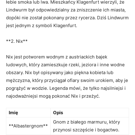
‌łebie smoka lub lwa. Mieszkańcy Klagenfurt wierzyli, że
Lindwurm był odpowiedzialny za zniszczenie ich miasta,
dopóki nie został ​pokonany przez rycerza. Dziś Lindwurm
jest jednym z symboli Klagenfurt.
**2. Nix**
Nix jest potworem wodnym z austriackich bajek
ludowych, który zamieszkuje rzeki, jeziora i inne wodne
obszary. Nix był opisywany jako piękna ‌kobieta ‍lub
mężczyzna, który przyciągał ofiary swoim urokiem, aby je
pogrążyć w wodzie. Legenda ‍mówi, że tylko​ najsilniejsi ⁣i
najodważniejsi mogą⁤ pokonać Nix i przeżyć.
Imię
Opis
Gnom⁣ z białego marmuru, który
**Albastergnom**
przynosi ⁢szczęście i⁣ bogactwo.