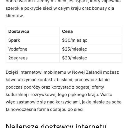
dobre warunki. Jednym z⁤ nich jest Spark, który zapewnia
szerokie pokrycie sieci w całym kraju oraz bonusy dla
klientów.
Dostawca
Cena
Spark
$30/miesiąc
Vodafone
$25/miesiąc
2degrees
$20/miesiąc
Dzięki internetowi mobilnemu w Nowej Zelandii możesz
łatwo ‍utrzymać kontakt z bliskimi, pracować zdalnie
podczas podróży oraz⁣ korzystać z bogatej oferty
kulturalnej i ​rozrywkowej ⁤tego ⁤pięknego kraju. Warto
więc zastanowić się nad korzyściami, jakie niesie za‍ sobą
ta nowoczesna ⁢forma dostępu ‍do sieci.
Najlepsze dostawcy internetu