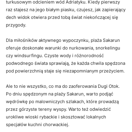
turkusowym odcieniem wód Adriatyku. Kiedy ‌pierwszy
raz stajesz⁢ na jego‌ białym piasku, czujesz, jak zapierający
dech widok otwiera przed tobą ‍świat ‍niekończącej się
⁣przygody.
Dla miłośników aktywnego ‍wypoczynku, ⁢plaża Sakarun
oferuje⁣ doskonałe warunki ‌do nurkowania, snorkelingu
czy windsurfingu. Czyste wody i ⁣różnorodność ​
podwodnego świata‍ sprawiają, że każda chwila spędzona
pod powierzchnią staje się niezapomnianym przeżyciem.
Ale to nie wszystko, co ‌ma do zaoferowania Dugi Otok.‌
Po dniu ‌spędzonym na plaży Sakarun, warto podjąć
wędrówkę po malowniczych szlakach,‌ które prowadzą
przez górzyste‍ tereny wyspy.‌ Warto‌ też ‍odwiedzić
urokliwe⁢ wioski ‍rybackie i skosztować lokalnych
specjałów kuchni chorwackiej.