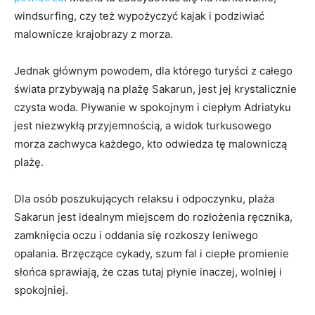
windsurfing, czy też wypożyczyć kajak i ⁢podziwiać
⁤malownicze krajobrazy z morza.
Jednak‌ głównym powodem, dla‌ którego turyści ‍z⁣ całego
świata przybywają na plażę ⁢Sakarun, jest jej krystalicznie⁤
czysta woda. Pływanie ⁢w ⁤spokojnym i ciepłym Adriatyku
jest niezwykłą przyjemnością, a ​widok turkusowego
morza ‍zachwyca każdego, ⁣kto odwiedza tę⁢ malowniczą
plażę.
Dla‍ osób poszukujących relaksu ‌i ⁢odpoczynku, plaża⁤
Sakarun jest idealnym miejscem ‍do⁢ rozłożenia ręcznika,
zamknięcia oczu i oddania się ​rozkoszy leniwego⁣
opalania.⁣ Brzęczące ⁣cykady,‍ szum fal i⁢ ciepłe promienie
słońca sprawiają, że czas ‍tutaj płynie inaczej, wolniej i⁣
spokojniej.