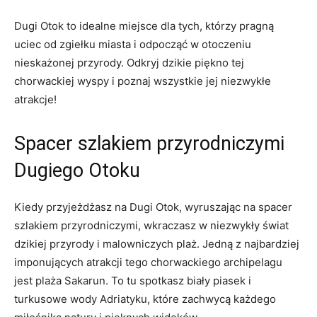
Dugi Otok to idealne miejsce dla tych, którzy pragną
uciec od zgiełku ‌miasta i odpocząć w otoczeniu
nieskażonej przyrody. Odkryj dzikie piękno⁣ tej
chorwackiej wyspy i poznaj wszystkie jej niezwykłe
⁤atrakcje!
Spacer szlakiem przyrodniczymi
Dugiego Otoku
Kiedy przyjeżdżasz​ na⁤ Dugi Otok, wyruszając na spacer
szlakiem​ przyrodniczymi,⁣ wkraczasz w ⁢niezwykły​ świat
dzikiej przyrody i malowniczych plaż.⁢ Jedną z ‌najbardziej
⁢imponujących atrakcji tego chorwackiego archipelagu
jest plaża Sakarun. To tu spotkasz biały ⁢piasek i
‍turkusowe ‍wody Adriatyku,⁤ które zachwycą każdego⁣