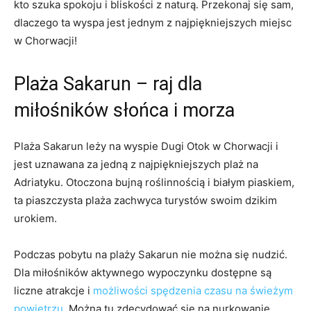
⁢kto szuka spokoju i bliskości z naturą. Przekonaj się⁢ sam,
dlaczego ta wyspa jest ‌jednym‌ z⁢ najpiękniejszych miejsc
w ⁤Chorwacji!
Plaża Sakarun – raj dla
‌miłośników słońca ⁣i ​morza
Plaża Sakarun⁤ leży na wyspie Dugi ‍Otok w ‍Chorwacji i
jest‌ uznawana za ⁣jedną ‍z‌ najpiękniejszych plaż na
Adriatyku. ‍Otoczona‍ bujną roślinnością⁢ i białym piaskiem,
ta piaszczysta plaża zachwyca⁤ turystów swoim dzikim
urokiem.
Podczas‌ pobytu na plaży​ Sakarun nie można się nudzić.
⁣Dla miłośników aktywnego wypoczynku dostępne​ są ​
liczne⁤ atrakcje i
możliwości spędzenia czasu na świeżym
powietrzu
. Można tu zdecydować się ‌na nurkowanie,