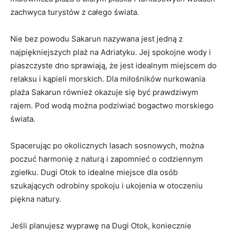
zachwyca turystów z całego ‍świata.
Nie bez powodu Sakarun ⁣nazywana ‍jest⁤ jedną z
najpiękniejszych plaż ⁢na Adriatyku. Jej spokojne⁤ wody i
piaszczyste dno ‌sprawiają,⁣ że jest idealnym miejscem do
relaksu i kąpieli‍ morskich. ‍Dla⁢ miłośników nurkowania
plaża Sakarun‍ również okazuje się być prawdziwym
rajem. ⁤Pod wodą ‌można podziwiać⁢ bogactwo morskiego
świata.
Spacerując ⁣po⁢ okolicznych lasach ⁤sosnowych, można
poczuć harmonię z naturą i zapomnieć o codziennym
zgiełku. ​Dugi​ Otok to ⁣idealne⁣ miejsce dla ‍osób⁣
szukających odrobiny‍ spokoju i ukojenia‌ w otoczeniu
piękna natury.
Jeśli planujesz wyprawę na Dugi Otok,‌ koniecznie