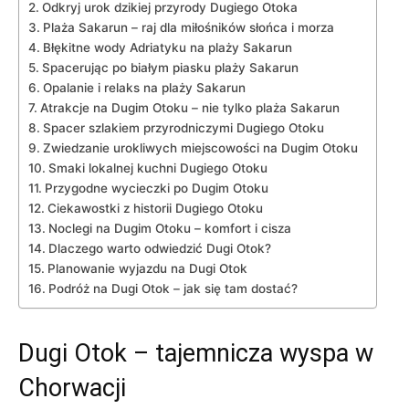
Odkryj urok dzikiej przyrody Dugiego Otoka
Plaża Sakarun – raj dla ‌miłośników słońca ⁣i ​morza
Błękitne wody Adriatyku na plaży Sakarun
Spacerując po⁤ białym piasku plaży‌ Sakarun
Opalanie i relaks na plaży ‍Sakarun
Atrakcje na Dugim Otoku – nie ⁢tylko plaża Sakarun
Spacer szlakiem przyrodniczymi Dugiego Otoku
Zwiedzanie ⁣urokliwych miejscowości na Dugim Otoku
Smaki lokalnej ​kuchni Dugiego Otoku
Przygodne wycieczki po Dugim Otoku
Ciekawostki z historii ⁢Dugiego Otoku
Noclegi ⁤na Dugim Otoku –⁤ komfort i‍ cisza
Dlaczego warto⁤ odwiedzić Dugi Otok?
Planowanie wyjazdu na Dugi⁣ Otok
Podróż na ‌Dugi Otok ‍– jak się tam dostać?
Dugi Otok ⁣– tajemnicza⁣ wyspa w
Chorwacji