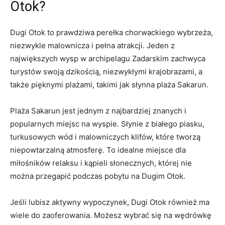
Otok?
Dugi ⁣Otok ​to prawdziwa perełka chorwackiego ‍wybrzeża,
niezwykle malownicza i pełna atrakcji. Jeden z
największych wysp w archipelagu‌ Zadarskim zachwyca
turystów swoją dzikością, niezwykłymi krajobrazami, a⁢
także pięknymi plażami, takimi ‍jak​ słynna plaża Sakarun.
Plaża Sakarun jest jednym z najbardziej znanych i
popularnych miejsc na wyspie. Słynie z białego piasku,⁤
turkusowych wód i​ malowniczych klifów, które tworzą
niepowtarzalną atmosferę.⁢ To idealne miejsce⁢ dla
miłośników relaksu i kąpieli słonecznych, której nie
⁢można przegapić podczas pobytu na Dugim ⁣Otok.
Jeśli ​lubisz ⁣aktywny wypoczynek, ‍Dugi Otok również ma
wiele do​ zaoferowania. Możesz⁣ wybrać się⁤ na‌ wędrówkę⁣