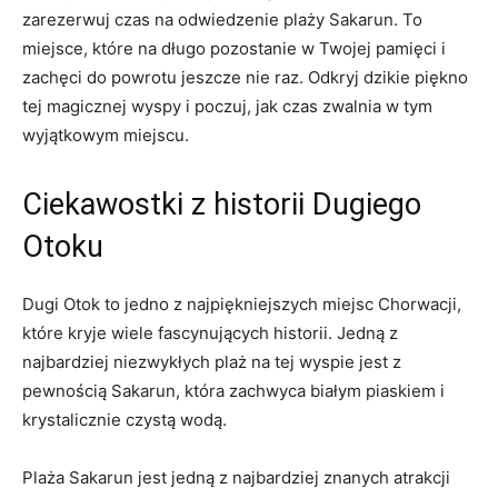
zarezerwuj czas​ na odwiedzenie plaży ‍Sakarun.​ To
miejsce, ⁢które ​na​ długo pozostanie w Twojej pamięci i
zachęci do powrotu ⁤jeszcze nie​ raz. Odkryj dzikie ​piękno
tej magicznej wyspy i poczuj, jak czas zwalnia w tym
‍wyjątkowym miejscu.
Ciekawostki z historii ⁢Dugiego
Otoku
Dugi ‍Otok ‌to jedno z najpiękniejszych ⁢miejsc Chorwacji,
⁣które kryje wiele‍ fascynujących ⁤historii.‌ Jedną z
najbardziej niezwykłych plaż na​ tej⁤ wyspie jest z
pewnością ​Sakarun, która zachwyca ⁢białym piaskiem i
krystalicznie czystą⁢ wodą.
Plaża Sakarun ⁢jest jedną z najbardziej‍ znanych atrakcji