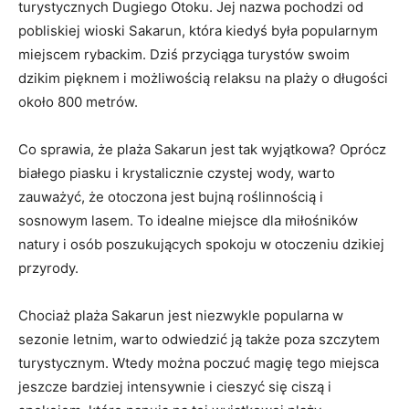
turystycznych Dugiego Otoku. Jej nazwa pochodzi ​od
pobliskiej wioski Sakarun, która kiedyś⁣ była⁤ popularnym‍
miejscem rybackim. Dziś przyciąga turystów swoim
dzikim pięknem i możliwością ‌relaksu na plaży ‌o długości
około 800 metrów.
Co sprawia, że plaża Sakarun ​jest tak wyjątkowa? Oprócz
białego piasku i krystalicznie⁢ czystej wody, warto
zauważyć,‌ że otoczona‌ jest bujną roślinnością i
sosnowym lasem. To idealne miejsce dla ⁢miłośników
⁢natury i osób poszukujących spokoju w otoczeniu dzikiej
przyrody.
Chociaż⁣ plaża Sakarun jest⁣ niezwykle popularna w⁤
sezonie ​letnim, ‍warto odwiedzić⁢ ją⁤ także ⁣poza szczytem
turystycznym. Wtedy można poczuć⁢ magię ‍tego⁤ miejsca
jeszcze‌ bardziej intensywnie i​ cieszyć się ciszą i