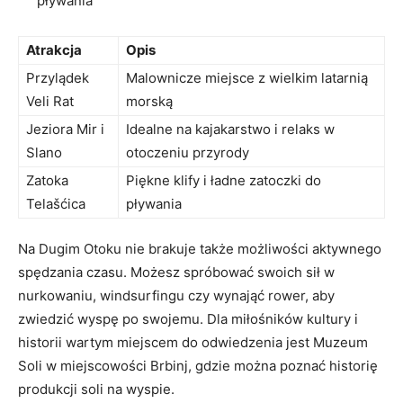
pływania
Atrakcja
Opis
Przylądek
Malownicze‌ miejsce‍ z wielkim latarnią
Veli Rat
morską
Jeziora Mir i
Idealne⁣ na kajakarstwo i‌ relaks w
Slano
otoczeniu‌ przyrody
Zatoka
Piękne⁢ klify i ⁣ładne zatoczki do
Telašćica
pływania
Na Dugim⁣ Otoku​ nie brakuje‌ także możliwości aktywnego⁣
spędzania czasu. Możesz spróbować ‌swoich‌ sił ​w
nurkowaniu,‍ windsurfingu czy ​wynająć rower, aby
⁣zwiedzić wyspę po swojemu. Dla miłośników ⁢kultury i
historii wartym miejscem do​ odwiedzenia jest ⁤Muzeum
Soli ⁢w miejscowości Brbinj,⁤ gdzie można poznać historię
produkcji‍ soli⁤ na‌ wyspie.