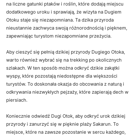
na liczne⁢ gatunki⁣ ptaków i roślin, ‍które dodają ⁢miejscu
dodatkowego uroku i sprawiają, ‌że ⁣wizyta na Dugiem
Otoku ⁣staje ⁤się‍ niezapomniana. Ta‌ dzika przyroda
nieustannie zachwyca swoją⁤ różnorodnością i ‌pięknem,
zapewniając turystom ⁣niezapomniane przeżycia.
Aby​ cieszyć się pełnią ⁤dzikiej przyrody Dugiego Otoka,
warto ⁢również wybrać ‌się ⁣na trekking​ po ​okolicznych
szlakach. W ten sposób można odkryć⁣ dzikie⁣ zakątki
wyspy, które pozostają ⁣niedostępne dla większości
turystów. To‌ doskonała okazja⁤ do obcowania​ z naturą i
odkrywania niezwykłych pejzaży, które zapierają dech ⁤w‍
piersiach.
Koniecznie odwiedź ‍Dugi Otok, aby odkryć urok⁢ dzikiej
przyrody i zanurzyć się‌ w pięknie plaży ⁤Sakarun. To
miejsce, które na zawsze pozostanie w ⁣sercu​ każdego,