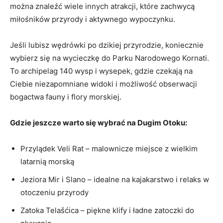
można znaleźć wiele innych​ atrakcji, które zachwycą
miłośników przyrody i aktywnego wypoczynku.
Jeśli lubisz wędrówki po ⁤dzikiej ‌przyrodzie, koniecznie
wybierz się na wycieczkę do Parku ⁤Narodowego Kornati.
To archipelag 140 wysp⁤ i wysepek, ​gdzie czekają ⁢na⁤
Ciebie ‌niezapomniane widoki‌ i możliwość ‍obserwacji‌
bogactwa fauny i‍ flory morskiej.
Gdzie jeszcze warto się wybrać na ​Dugim Otoku:
Przylądek Veli Rat – malownicze ​miejsce z wielkim
latarnią morską
Jeziora Mir i Slano –​ idealne⁣ na kajakarstwo i relaks w
otoczeniu przyrody
Zatoka Telašćica​ – piękne klify i ‌ładne ‌zatoczki do