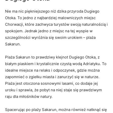
Nie ma nic⁤ piękniejszego niż ‍dzika przyroda Dugiego
Otoka. To jedno z najbardziej malowniczych miejsc
Chorwacji, które zachwyca turystów swoją‍ naturalnością i
spokojem. Jednak jedno z miejsc na tej wyspie‍ w
szczególności wyróżnia ‌się ​swoim ⁣urokiem –​ plaża‌
Sakarun.
Plaża Sakarun to prawdziwy ⁣klejnot Dugiego Otoka,⁤ z
białym piaskiem i krystalicznie czystą wodą Adriatyku. To
idealne ⁢miejsce na ​relaks i odpoczynek, gdzie ‌można
zapomnieć o ‌zgiełku miasta ​i zanurzyć się w naturze.
‌Plaża jest ‌otoczona sosnowymi lasami, co dodaje jej
uroku ​i sprawia, że pobyt⁢ na niej ​staje się prawdziwym⁤
raju⁤ dla miłośników natury.
Spacerując po‌ plaży Sakarun,‍ można również natknąć ‌się