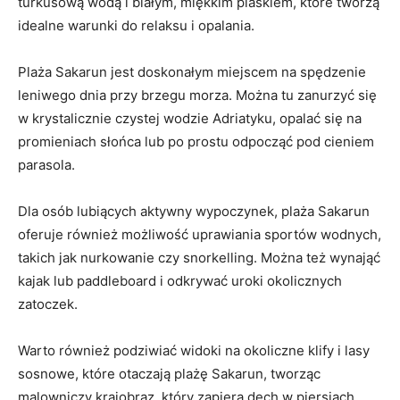
turkusową wodą i białym,‍ miękkim piaskiem, które tworzą
⁣idealne⁣ warunki do relaksu i opalania.
Plaża‌ Sakarun jest ​doskonałym miejscem na⁣ spędzenie
leniwego dnia przy‍ brzegu morza. Można‌ tu zanurzyć‌ się
w ⁣krystalicznie czystej ⁤wodzie ​Adriatyku, opalać⁤ się ⁤na
promieniach słońca lub⁤ po​ prostu odpocząć‍ pod⁣ cieniem
parasola.
Dla osób​ lubiących ⁤aktywny wypoczynek, plaża ⁤Sakarun⁢
oferuje również możliwość ⁣uprawiania ⁣sportów wodnych,‌
takich jak nurkowanie czy snorkelling. ‌Można też wynająć
kajak lub paddleboard ‍i odkrywać uroki​ okolicznych
‍zatoczek.
Warto również ‌podziwiać widoki na okoliczne‌ klify i lasy⁢
sosnowe,‍ które otaczają⁤ plażę ‌Sakarun, tworząc
malowniczy krajobraz,⁤ który zapiera⁢ dech w piersiach.