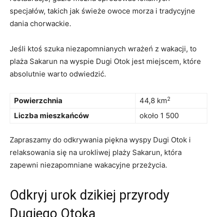
specjałów, takich jak świeże‌ owoce morza i tradycyjne
dania⁢ chorwackie.
Jeśli ktoś szuka ‍niezapomnianych ⁣wrażeń z wakacji, to
plaża Sakarun na wyspie Dugi Otok jest miejscem, które
absolutnie warto ⁣odwiedzić.
2
Powierzchnia
44,8 km
Liczba mieszkańców
około 1 500
Zapraszamy do odkrywania piękna wyspy ‌Dugi Otok i
relaksowania ‌się ​na‌ urokliwej plaży Sakarun,⁢ która
‍zapewni⁤ niezapomniane wakacyjne przeżycia.
Odkryj urok dzikiej przyrody
Dugiego Otoka