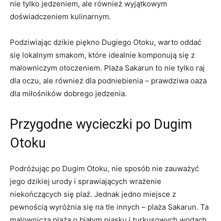
nie tylko jedzeniem, ale również wyjątkowym
doświadczeniem kulinarnym.
Podziwiając dzikie‌ piękno Dugiego​ Otoku, ⁣warto oddać
się lokalnym ‌smakom, które⁢ idealnie komponują się‌ z‌
malowniczym otoczeniem. Plaża Sakarun to nie⁣ tylko raj
dla oczu,⁣ ale również dla podniebienia – prawdziwa ⁢oaza
dla miłośników dobrego jedzenia.
Przygodne wycieczki po Dugim
Otoku
Podróżując ‍po ‍Dugim Otoku, nie ⁤sposób nie‌ zauważyć
jego dzikiej⁢ urody i sprawiających wrażenie
niekończących się plaż.​ Jednak ​jedno ⁤miejsce z
pewnością‌ wyróżnia‌ się na tle innych – plaża Sakarun. Ta
malownicza plaża o ‍białym piasku⁣ i turkusowych wodach