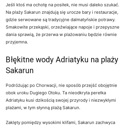
Jeśli ​ktoś ma ⁣ochotę na posiłek, nie musi daleko szukać.
‍Na plaży Sakarun znajdują⁤ się urocze bary i restauracje,
gdzie serwowane są tradycyjne dalmatyńskie⁤ potrawy.
Smakowite przekąski, orzeźwiające napoje ‍i przepyszne
dania sprawią, że przerwa w plażowaniu ‌będzie ⁢równie
‌przyjemna.
Błękitne wody Adriatyku na plaży
Sakarun
Podróżując ⁢po‌ Chorwacji, nie sposób przejść obojętnie
obok uroku‌ Dugiego ​Otoku. Ta ​nieodkryta perełka
Adriatyku kusi ⁣dzikością ⁤swojej przyrody i niezwykłymi⁢
plażami, w tym słynną⁢ plażą Sakarun.
Zaklęty pomiędzy wysokimi klifami, Sakarun zachwyca‌