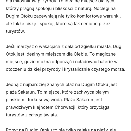
‌dla miłośników⁢ przyrody. To idealne ‌miejsce dla tych,
którzy pragną spokoju i bliskości z naturą. Noclegi na
Dugim⁣ Otoku⁤ zapewniają ​nie tylko komfortowe ‍warunki,
ale także ciszę i spokój,‍ które są tak cenione​ przez
⁣turystów.
Jeśli⁣ marzysz‍ o⁣ wakacjach z dala ⁤od zgiełku miasta, Dugi
Otok jest idealnym miejscem dla Ciebie. To magiczne⁢
miejsce,‌ gdzie można odpocząć i naładować baterie w⁤
otoczeniu⁢ dzikiej ⁤przyrody ⁣i ‌krystalicznie czystego ‌morza.
Jedną z najbardziej znanych‍ plaż ​na Dugim Otoku jest
plaża Sakarun. To miejsce, które zachwyca białym
piaskiem i turkusową wodą. Plaża Sakarun jest
prawdziwym klejnotem​ Chorwacji,‌ który ⁢przyciąga
turystów⁣ z całego świata.
Pobyt ⁢na Dugim Otoku to nie tylko‌ relaks na plaży, ale