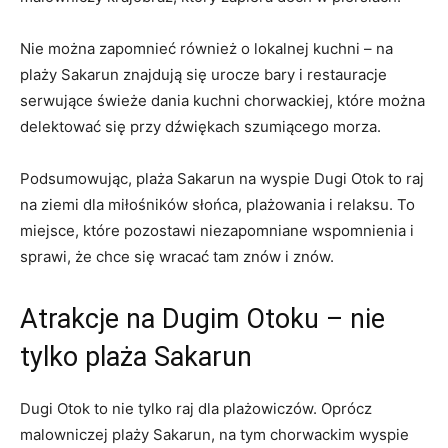
Nie można ⁣zapomnieć również ​o​ lokalnej ‍kuchni –‍ na⁢
plaży Sakarun znajdują się urocze bary i restauracje
serwujące świeże⁢ dania ‌kuchni chorwackiej, które ‌można
⁤delektować ⁢się przy⁣ dźwiękach szumiącego morza.
Podsumowując, plaża Sakarun na ⁢wyspie Dugi Otok ⁣to raj
na ‍ziemi dla miłośników słońca, plażowania i relaksu. To
miejsce, ‍które ⁢pozostawi niezapomniane wspomnienia i
⁣sprawi, że ​chce się‌ wracać tam znów i ⁤znów.
Atrakcje na Dugim Otoku – nie
⁢tylko plaża Sakarun
Dugi ⁣Otok​ to nie tylko raj ⁣dla ⁢plażowiczów. Oprócz
malowniczej ‌plaży Sakarun, na tym chorwackim wyspie