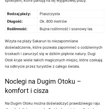
spokojem, które panują na tej wyjątkowej plaży.
Rodzaj plaży:
Piaszczysta
Długość:
Ok. 800 metrów
Roślinność:
Bujna roślinność i sosnowy‍ las
Wizyta na plaży Sakarun ‍to niezapomniane
doświadczenie, które⁢ pozwala zapomnieć o ⁢codziennych
troskach i ​zanurzyć się w dzikim pięknie natury. Dugi⁢
Otok kryje wiele takich magicznych ‌miejsc, które⁤ czekają
na odkrycie przez turystów z całego świata.
Noclegi ⁤na Dugim Otoku –⁤
komfort i‍ cisza
Na⁣ Dugim Otoku można doświadczyć prawdziwego raju