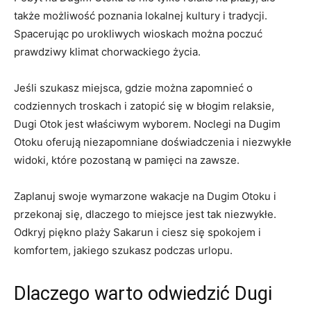
także możliwość poznania⁢ lokalnej kultury i⁢ tradycji.
Spacerując po urokliwych wioskach‌ można poczuć
prawdziwy ⁢klimat chorwackiego życia.
Jeśli szukasz miejsca, gdzie można zapomnieć‌ o
codziennych ‍troskach i ‌zatopić się w błogim relaksie,⁣
Dugi ⁤Otok jest właściwym ⁢wyborem. Noclegi na Dugim
Otoku ⁣oferują ⁣niezapomniane doświadczenia ‌i niezwykłe
widoki, ​które pozostaną‌ w pamięci na zawsze.
Zaplanuj swoje ‍wymarzone wakacje na ⁢Dugim Otoku i
przekonaj się, ⁣dlaczego​ to miejsce jest tak ​niezwykłe.
Odkryj piękno‌ plaży Sakarun i ciesz ⁣się spokojem⁤ i
komfortem, jakiego szukasz podczas urlopu.
Dlaczego warto⁤ odwiedzić Dugi