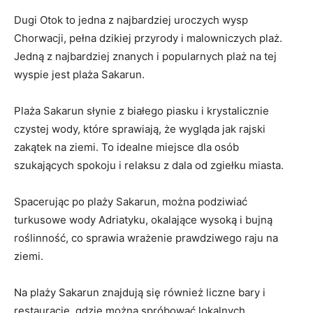
Dugi Otok‍ to jedna⁤ z najbardziej uroczych ​wysp‌
Chorwacji, ⁣pełna dzikiej⁤ przyrody i malowniczych ⁣plaż.‌
Jedną z najbardziej znanych i⁢ popularnych ⁣plaż na tej
wyspie jest plaża Sakarun.
Plaża Sakarun słynie z ‍białego piasku ‌i krystalicznie
czystej wody,‍ które ⁣sprawiają, że wygląda ​jak rajski
zakątek na ziemi. To idealne miejsce dla⁤ osób
szukających spokoju i‍ relaksu z dala od zgiełku miasta.
Spacerując po plaży ​Sakarun, można‍ podziwiać
turkusowe​ wody Adriatyku, okalające wysoką i bujną
roślinność, co sprawia wrażenie prawdziwego ‌raju na
ziemi.
Na plaży Sakarun znajdują się również liczne bary i
restauracje, gdzie można spróbować lokalnych‍