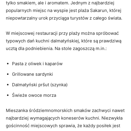
tylko smakiem, ale ⁤i aromatem.⁤ Jednym z najbardziej
popularnych ‌miejsc na wyspie jest ⁣plaża Sakarun, której
niepowtarzalny urok ​przyciąga ‌turystów z całego świata.
W miejscowej restauracji przy plaży ⁣można‍ spróbować
typowych ⁤dań kuchni dalmatyńskiej, ⁤które są prawdziwą
ucztą dla podniebienia. Na stole zagoszczą ⁢m.in.:
Pasta⁤ z oliwek i kaparów
Grillowane sardynki
Dalmatyński pršut ‍(szynka)
Świeże owoce morza
Mieszanka‌ śródziemnomorskich‍ smaków zachwyci⁤ nawet
najbardziej⁤ wymagających koneserów ‌kuchni. ‍Niezwykła
gościnność miejscowych sprawia, że każdy posiłek ​jest⁢