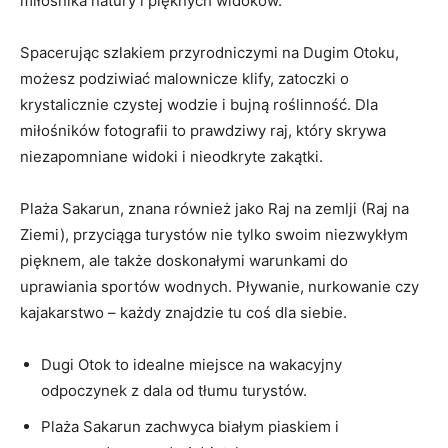
miłośnika natury i pięknych widoków.
Spacerując⁣ szlakiem przyrodniczymi na⁣ Dugim Otoku,
możesz podziwiać ⁢malownicze ⁤klify, ⁢zatoczki o
krystalicznie⁢ czystej‌ wodzie ​i bujną ⁤roślinność. Dla
⁣miłośników fotografii to⁣ prawdziwy raj, który⁣ skrywa
‌niezapomniane widoki⁣ i nieodkryte zakątki.
Plaża Sakarun, znana ‌również jako Raj na zemlji​ (Raj ⁢na
⁢Ziemi),‍ przyciąga⁣ turystów nie tylko swoim ⁣niezwykłym
‍pięknem,⁣ ale ⁣także doskonałymi warunkami do
uprawiania sportów wodnych. Pływanie, nurkowanie czy
kajakarstwo – ⁣każdy znajdzie tu⁢ coś dla siebie.
Dugi Otok to idealne miejsce⁢ na wakacyjny
odpoczynek ⁢z‌ dala od tłumu turystów.
Plaża Sakarun zachwyca białym piaskiem i