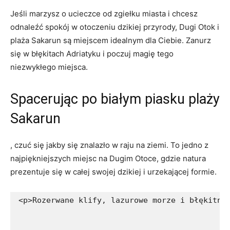
Jeśli marzysz⁤ o‍ ucieczce‌ od zgiełku⁣ miasta i chcesz
odnaleźć spokój⁣ w‌ otoczeniu dzikiej przyrody, Dugi Otok‍ i
plaża Sakarun są miejscem idealnym dla Ciebie. Zanurz
się ⁣w ​błękitach Adriatyku ⁢i ‌poczuj magię tego
niezwykłego‌ miejsca.
Spacerując po⁤ białym piasku plaży‌
Sakarun
, czuć ‌się jakby się znalazło​ w raju⁤ na ziemi. To ‍jedno z
najpiękniejszych miejsc na Dugim Otoce, gdzie natura
prezentuje ⁤się w‍ całej swojej dzikiej i urzekającej formie.
<p>Rozerwane klify, lazurowe morze i błękitne