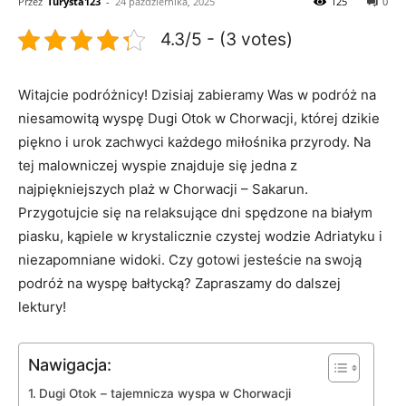
Przez
Turysta123
-
24 października, 2025
125
0
4.3/5 - (3 votes)
Witajcie podróżnicy! Dzisiaj zabieramy Was w podróż ⁤na
niesamowitą wyspę Dugi Otok‌ w⁤ Chorwacji, której⁣ dzikie
piękno⁢ i urok zachwyci każdego miłośnika przyrody. Na
tej malowniczej⁢ wyspie znajduje się⁢ jedna z
najpiękniejszych plaż w Chorwacji – ‌Sakarun.
Przygotujcie się ​na relaksujące dni spędzone na‌ białym
piasku, kąpiele w krystalicznie czystej wodzie ‌Adriatyku i
niezapomniane widoki. Czy gotowi jesteście na‌ swoją
podróż na‌ wyspę bałtycką? Zapraszamy do ⁣dalszej
lektury!
Nawigacja:
Dugi Otok ⁣– tajemnicza⁣ wyspa w Chorwacji