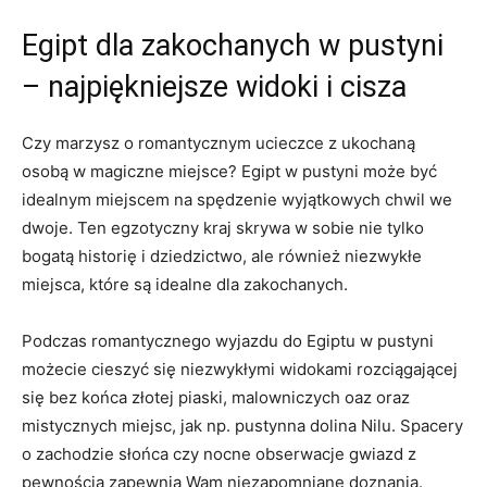
Egipt dla zakochanych w pustyni
– najpiękniejsze widoki‌ i cisza
Czy marzysz‍ o romantycznym ucieczce z ukochaną
osobą w magiczne miejsce? Egipt w pustyni może być
idealnym ​miejscem na spędzenie wyjątkowych chwil we⁤
dwoje.⁣ Ten egzotyczny ‌kraj skrywa w sobie nie​ tylko
bogatą historię i dziedzictwo,⁣ ale również niezwykłe
miejsca, które są​ idealne dla zakochanych.
Podczas romantycznego wyjazdu do Egiptu w pustyni ​
możecie cieszyć się niezwykłymi widokami rozciągającej
się bez końca złotej piaski, malowniczych oaz oraz
mistycznych‌ miejsc, jak np. pustynna dolina Nilu.⁣ Spacery
o zachodzie słońca czy nocne obserwacje gwiazd z⁣
pewnością zapewnią Wam niezapomniane doznania.