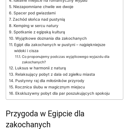
Idealne miejsce na romantyczny⁢ wypad
Niezapomniane chwile we⁤ dwoje
Spacer pod gwiazdami
Zachód słońca nad​ pustynią
Kemping w sercu natury
Spotkanie⁣ z egipską kulturą
Wyjątkowe doznania dla zakochanych
Egipt dla zakochanych w pustyni – najpiękniejsze
widoki‌ i cisza
Co proponujemy podczas wyjątkowego wyjazdu dla
zakochanych?
Luksus w harmonii z naturą
Relaksujący pobyt ⁤z dala ⁤od zgiełku miasta
Pustynny raj dla miłośników przyrody
Rocznica ślubu w magicznym miejscu
Ekskluzywny pobyt dla⁢ par poszukujących spokoju
Przygoda ​w Egipcie ‍dla
zakochanych