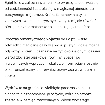
Egipt to ⁢ dla zakochanych par, którzy pragną oderwać się
od codzienności i zatopić⁤ się w magicznej⁢ atmosferze
pustynnego krajobrazu. Kraina faraonów nie tylko
zachwyca swoimi historycznymi zabytkami, ⁤ale również
oferuje niezapomniane widoki i spokojną atmosferę.
Podczas romantycznego⁤ wyjazdu do Egiptu warto
odwiedzić magiczne ​oazy w środku pustyni, gdzie ‍można
odpocząć w cieniu palm ‍i ⁤nacieszyć oko ​zielonymi⁤ oazami
wśród złocistej ⁣piaskowej równiny. Spacer po
‌malowniczych wąwozach i skalistych formacjach jest nie
tylko romantyczny,⁣ ale również przywraca wewnętrzny
spokój.
Wędrówka na grzbiecie wielbłąda podczas zachodu‍
słońca to niezapomniane ⁤przeżycie, ​które na ​zawsze
zostanie w pamięci zakochanych. Widok złocistego