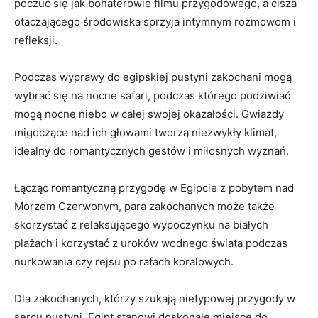
poczuć się jak bohaterowie ​filmu przygodowego, a cisza
otaczającego środowiska sprzyja intymnym rozmowom i
refleksji.
Podczas wyprawy⁣ do egipskiej pustyni⁣ zakochani mogą
wybrać się na nocne safari, podczas którego podziwiać
⁢mogą ‍nocne niebo w całej swojej⁢ okazałości. Gwiazdy
migoczące nad ich głowami tworzą niezwykły klimat,
idealny do romantycznych⁢ gestów i miłosnych wyznań.
Łącząc romantyczną przygodę w Egipcie z pobytem nad
Morzem Czerwonym, para zakochanych ⁤może ‌także
skorzystać z relaksującego wypoczynku na białych​
plażach i korzystać ‌z ‍uroków wodnego świata ⁣podczas
nurkowania czy rejsu po rafach koralowych.
Dla zakochanych, którzy szukają nietypowej​ przygody w
sercu ⁤pustyni, Egipt stanowi doskonałe miejsce do