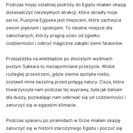
Podczas mojej ostatniej podróży do Egiptu miałam okazję
doświadczyć​ niezwykłych atrakcji, które skradły moje
serce. Pustynia Egipska jest miejscem, które ⁢zachwyca
swoim pięknem i spokojem. To idealne miejsce ‌dla
zakochanych, którzy pragną uciec od ​zgiełku
codzienności i odkryć magiczne zakątki ziemi faraonów.
Przejażdżka⁣ na ​wielbłądzie po złocistych ⁣wydmach
pustyni Sakkara to ⁤niezapomniane przeżycie. Widok
rozległej przestrzeni, gdzie ‌ziemia spotyka ⁣niebo,‍
zostawił mnie bezsilną przed potęgą natury. ⁣Cisza, która
towarzyszyła nam podczas tej wyprawy, była jak balsam
dla duszy, pozwalając nam oderwać się od codzienności i
zanurzyć⁤ się w egipskim klimacie.
Podczas spaceru po piramidach ⁢w ⁢Gizie miałam okazję
zanurzyć się w historii starożytnego Egiptu‍ i ‌poczuć ⁣się⁤