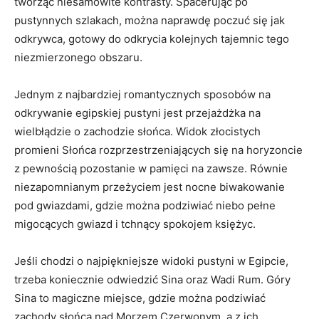
tworząc niesamowite kontrasty. Spacerując‍ po
pustynnych szlakach, można naprawdę poczuć się jak
odkrywca, gotowy do odkrycia kolejnych tajemnic tego
niezmierzonego obszaru.
Jednym z najbardziej romantycznych sposobów na
odkrywanie egipskiej pustyni jest ⁢przejażdżka na
wielbłądzie o⁣ zachodzie słońca. Widok złocistych
promieni Słońca rozprzestrzeniających się ‍na horyzoncie
z pewnością pozostanie w pamięci na zawsze. Równie​
niezapomnianym przeżyciem jest nocne ⁣biwakowanie
pod gwiazdami, gdzie ⁤można podziwiać niebo pełne⁣
migocących gwiazd i tchnący⁣ spokojem księżyc.
Jeśli chodzi ⁣o najpiękniejsze widoki ⁤pustyni w Egipcie,
trzeba koniecznie ⁢odwiedzić Sina oraz ​Wadi Rum. Góry
Sina to magiczne miejsce, gdzie można podziwiać
zachody​ słońca nad Morzem Czerwonym, a z ich