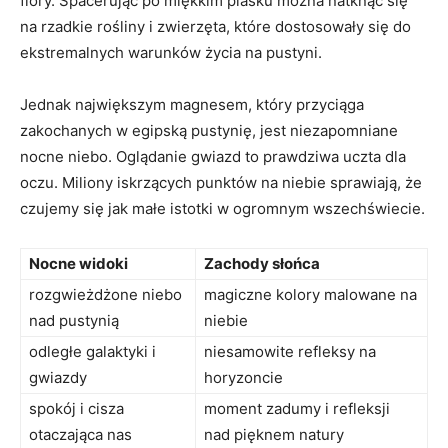
flory. Spacerując po miękkim piasku można natknąć się
na‌ rzadkie rośliny i zwierzęta, które ​dostosowały się do
ekstremalnych​ warunków życia na pustyni.
Jednak największym magnesem, który przyciąga
zakochanych w egipską pustynię,​ jest niezapomniane
nocne niebo. Oglądanie gwiazd to prawdziwa ​uczta dla
oczu. Miliony iskrzących punktów na niebie sprawiają, że
czujemy się jak małe ​istotki w ​ogromnym wszechświecie.
Nocne ‍widoki
Zachody słońca
rozgwieżdżone ⁢niebo
magiczne kolory malowane na
nad pustynią
niebie
odległe galaktyki i
niesamowite refleksy na
gwiazdy
horyzoncie
spokój i cisza
moment zadumy i refleksji
otaczająca ​nas
nad pięknem natury