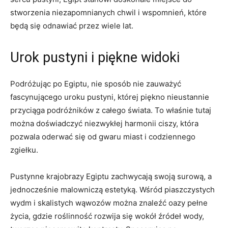
stworzenia niezapomnianych chwil i wspomnień, ⁣które
będą się odnawiać przez wiele lat.
Urok pustyni i ⁣piękne widoki
Podróżując po Egiptu, nie ‍sposób​ nie​ zauważyć
fascynującego uroku pustyni, której ⁤piękno ‌nieustannie
przyciąga podróżników z całego świata. To‌ właśnie tutaj
można doświadczyć niezwykłej harmonii ciszy, która
pozwala oderwać​ się‍ od gwaru miast i codziennego
zgiełku.
Pustynne krajobrazy Egiptu zachwycają swoją surową, a
jednocześnie malowniczą⁢ estetyką. Wśród piaszczystych
wydm i skalistych wąwozów można znaleźć oazy pełne
życia, gdzie roślinność rozwija się wokół źródeł wody,