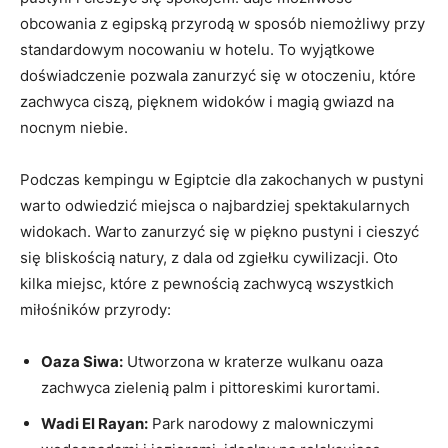
obcowania z egipską przyrodą w sposób niemożliwy przy
standardowym nocowaniu w ‌hotelu. ⁣To wyjątkowe
⁣doświadczenie pozwala zanurzyć się​ w otoczeniu, które
zachwyca‍ ciszą, pięknem‍ widoków⁣ i magią gwiazd na
nocnym niebie.
Podczas kempingu w Egiptcie dla zakochanych‍ w pustyni
warto odwiedzić miejsca o najbardziej spektakularnych
‌widokach. Warto zanurzyć się w piękno pustyni i​ cieszyć
się bliskością natury, ⁣z dala od zgiełku cywilizacji. Oto
kilka miejsc, które z pewnością zachwycą wszystkich
miłośników ⁣przyrody:
Oaza Siwa:
Utworzona w kraterze wulkanu oaza
zachwyca zielenią palm i pittoreskimi ‌kurortami.
Wadi El Rayan:
Park narodowy z malowniczymi