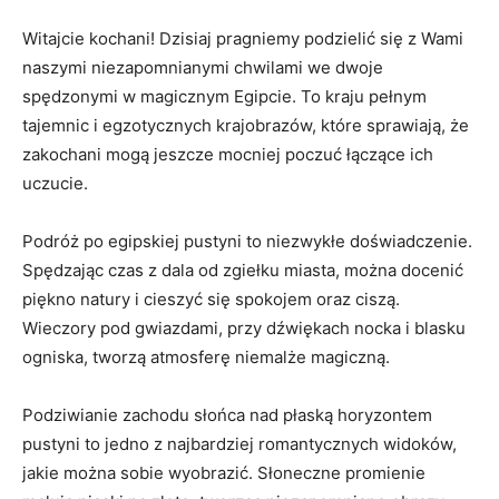
Witajcie kochani! Dzisiaj pragniemy ⁣podzielić ⁢się z Wami
‍naszymi niezapomnianymi chwilami we dwoje
spędzonymi w magicznym Egipcie. To kraju pełnym
tajemnic i egzotycznych krajobrazów,‍ które sprawiają, że
⁣zakochani mogą jeszcze mocniej poczuć‌ łączące ich‌
uczucie.
Podróż po ⁣egipskiej ⁣pustyni‍ to niezwykłe doświadczenie.⁢
Spędzając ⁢czas z ​dala od zgiełku miasta, można docenić
piękno natury i cieszyć‍ się‌ spokojem oraz ciszą.
Wieczory ​pod gwiazdami, przy dźwiękach nocka i blasku
ogniska, ​tworzą atmosferę niemalże magiczną.
Podziwianie zachodu słońca nad płaską horyzontem
pustyni to⁢ jedno z najbardziej romantycznych ⁤widoków,⁢
jakie można sobie​ wyobrazić. Słoneczne promienie