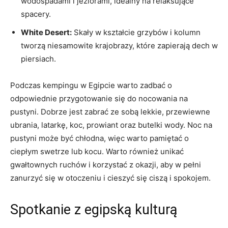
wodospadami i⁣ jeziorami, idealny na relaksujące
spacery.
White Desert:
‍Skały w kształcie grzybów i kolumn
tworzą niesamowite krajobrazy,⁢ które ‌zapierają dech w
piersiach.
Podczas kempingu w Egipcie warto zadbać o
odpowiednie przygotowanie się do nocowania na
pustyni. Dobrze‍ jest zabrać ze sobą lekkie, przewiewne
ubrania, latarkę, ‍koc, prowiant oraz ⁤butelki wody. Noc na
pustyni może być⁣ chłodna, więc warto pamiętać o
ciepłym swetrze lub kocu. ​Warto również unikać
gwałtownych ruchów‍ i korzystać z okazji, aby w pełni
zanurzyć się w otoczeniu i cieszyć się ciszą i spokojem.
Spotkanie⁣ z egipską kulturą