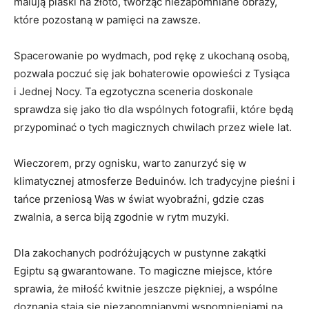
malują piaski na złoto, tworząc niezapomniane ⁣obrazy,
które pozostaną w pamięci na zawsze.
Spacerowanie po‌ wydmach, pod rękę z ukochaną osobą,
‍pozwala‌ poczuć się jak bohaterowie opowieści z Tysiąca
i Jednej Nocy. Ta egzotyczna sceneria⁣ doskonale
sprawdza się jako tło dla wspólnych fotografii, które będą
przypominać o tych magicznych chwilach przez wiele lat.
Wieczorem,⁤ przy ognisku, warto zanurzyć się w
klimatycznej atmosferze Beduinów. Ich tradycyjne pieśni i
tańce przeniosą Was w świat wyobraźni, gdzie‌ czas
zwalnia, ⁤a serca ⁢biją zgodnie w‌ rytm muzyki.
Dla zakochanych podróżujących w pustynne zakątki
Egiptu są gwarantowane. To ‌magiczne miejsce, które
sprawia, że miłość kwitnie jeszcze piękniej, a wspólne
doznania stają się niezapomnianymi wspomnieniami na