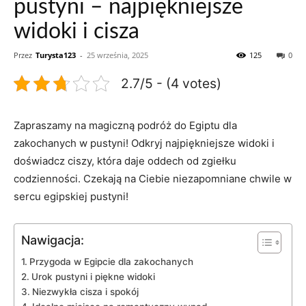
pustyni – najpiękniejsze
widoki i cisza
Przez
Turysta123
-
25 września, 2025
125
0
2.7/5 - (4 votes)
Zapraszamy na magiczną podróż do Egiptu dla
‌zakochanych w pustyni! Odkryj najpiękniejsze widoki i
doświadcz ciszy,​ która daje oddech od zgiełku
codzienności. Czekają na Ciebie niezapomniane chwile w
sercu egipskiej pustyni!
Nawigacja:
Przygoda ​w Egipcie ‍dla zakochanych
Urok pustyni i ⁣piękne widoki
Niezwykła ‌cisza i spokój