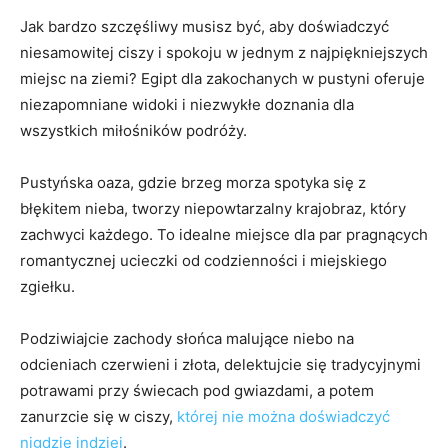
Jak ⁣bardzo szczęśliwy musisz być, aby doświadczyć
niesamowitej ciszy ‍i spokoju⁤ w jednym z ​najpiękniejszych
miejsc na ziemi? Egipt dla zakochanych w pustyni oferuje
niezapomniane widoki i niezwykłe‌ doznania dla
wszystkich miłośników podróży.
Pustyńska oaza, gdzie brzeg morza spotyka⁢ się z
błękitem nieba, tworzy niepowtarzalny krajobraz, który
zachwyci każdego. To idealne miejsce dla par pragnących
romantycznej ucieczki ⁢od codzienności ​i miejskiego
zgiełku.
Podziwiajcie zachody słońca​ malujące⁣ niebo na
odcieniach czerwieni i złota, delektujcie się tradycyjnymi
‌potrawami przy świecach pod gwiazdami, a potem
zanurzcie się‍ w ciszy,
której nie można doświadczyć
nigdzie indziej
.