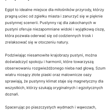
Egipt to idealne‍ miejsce dla miłośników przyrody, ⁣którzy
pragną uciec​ od zgiełku miasta ⁣i zanurzyć się w pięknie
pustynnej scenerii. Pustynny raj dla zakochanych w⁣
pustyni oferuje niezapomniane widoki i ⁣wyjątkową ciszę,
która pozwala oderwać ⁢się od codziennych‍ trosk i
⁢zrelaksować się w otoczeniu natury.
Podziwiając niesamowite krajobrazy pustyni, można
doświadczyć spokoju i harmonii, które towarzyszą
obserwowaniu rozgwieżdżonego nieba⁢ nad głową. Szum
wiatru niosący złote piaski ​oraz malownicze oazy
sprawiają, że pustynny klimat staje się magnetyczny dla
wszystkich, którzy szukają oryginalnych i egzotycznych⁣
doznań.
Spacerując‍ po piaszczystych wydmach i wąwozach,