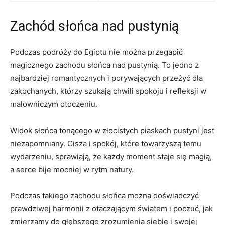
Zachód słońca nad​ pustynią
Podczas podróży do Egiptu nie można przegapić‌
magicznego zachodu ⁤słońca nad pustynią. To jedno z
najbardziej romantycznych‌ i porywających przeżyć dla
zakochanych, którzy szukają ⁢chwili​ spokoju i refleksji​ w
malowniczym otoczeniu.
Widok słońca ‌tonącego w złocistych ⁣piaskach pustyni jest
niezapomniany. Cisza i spokój,⁣ które towarzyszą temu
wydarzeniu, sprawiają,‍ że⁣ każdy moment staje się magią,
a serce bije mocniej w rytm natury.
Podczas ⁤takiego zachodu ‍słońca można doświadczyć
‍prawdziwej harmonii z otaczającym światem i poczuć, jak
zmierzamy⁣ do głębszego zrozumienia siebie i swojej