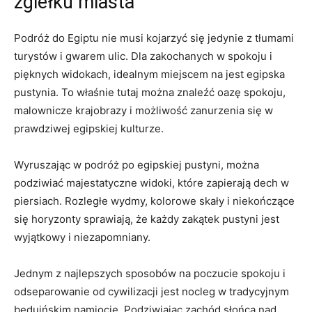
zgiełku miasta
Podróż do Egiptu⁣ nie musi kojarzyć się jedynie z ⁤tłumami
turystów i gwarem ulic. Dla⁢ zakochanych w spokoju i
pięknych widokach, idealnym miejscem na jest egipska
pustynia. To właśnie tutaj można znaleźć oazę spokoju,
malownicze‌ krajobrazy i możliwość zanurzenia się w
prawdziwej egipskiej ‍kulturze.
Wyruszając w podróż po egipskiej pustyni, można
podziwiać majestatyczne widoki, ​które zapierają dech w
piersiach.‌ Rozległe wydmy,⁢ kolorowe skały i niekończące
się horyzonty​ sprawiają,‌ że każdy zakątek⁢ pustyni jest
wyjątkowy ​i niezapomniany.
Jednym z najlepszych ​sposobów na poczucie​ spokoju ⁣i
odseparowanie od cywilizacji ⁤jest nocleg w tradycyjnym⁤
beduińskim namiocie. Podziwiając zachód słońca nad