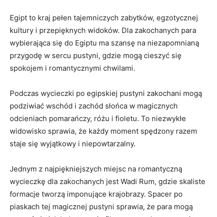
Egipt to kraj ⁣pełen tajemniczych zabytków, egzotycznej
kultury i przepięknych widoków. ⁣Dla zakochanych para
wybierająca się do Egiptu ma szansę⁣ na niezapomnianą‍
przygodę w sercu‍ pustyni, gdzie mogą cieszyć się
spokojem i⁢ romantycznymi chwilami.
Podczas wycieczki po egipskiej pustyni ⁤zakochani mogą⁢
podziwiać wschód i zachód ⁤słońca w magicznych
odcieniach pomarańczy, różu i⁢ fioletu. ⁣To niezwykłe
widowisko sprawia, że każdy‍ moment ⁢spędzony razem
staje się wyjątkowy i niepowtarzalny.
Jednym z najpiękniejszych miejsc na‌ romantyczną
wycieczkę dla⁣ zakochanych jest Wadi Rum, gdzie skaliste
formacje tworzą imponujące krajobrazy. Spacer po
piaskach ⁢tej magicznej pustyni sprawia, że para mogą