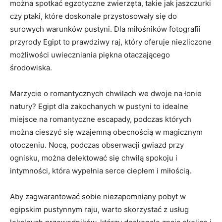
można spotkać egzotyczne zwierzęta, ⁣takie jak jaszczurki
czy ptaki, ⁤które doskonale przystosowały się do
surowych ‍warunków pustyni. Dla miłośników fotografii
przyrody Egipt to⁣ prawdziwy​ raj,⁢ który oferuje niezliczone
możliwości‍ uwieczniania piękna otaczającego
środowiska.
Marzycie o romantycznych chwilach ‍we ⁣dwoje na łonie
natury? Egipt dla⁢ zakochanych w‌ pustyni to idealne
miejsce na romantyczne escapady, podczas których
można cieszyć⁢ się wzajemną obecnością ⁢w magicznym
otoczeniu. ‍Nocą, podczas obserwacji gwiazd przy
ognisku, można delektować się chwilą spokoju i
intymności, która wypełnia serce ciepłem i miłością.
Aby ​zagwarantować sobie ​niezapomniany​ pobyt w
egipskim ⁣pustynnym raju, warto skorzystać z usług