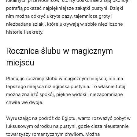
lokalnych przewodników, którzy ‍doskonale znają okolicę i
potrafią pokazać ​najpiękniejsze zakątki pustyni. Dzięki
nim można odkryć ukryte oazy,⁤ tajemnicze groty i
niezbadane szlaki, które ukrywają w sobie niezliczone
historie i sekrety.
Rocznica ślubu w magicznym
miejscu
Planując rocznicę ślubu w magicznym miejscu, nie ma⁤
lepszego miejsca niż egipska pustynia. To właśnie tutaj
można ⁣znaleźć‌ spokój, piękne widoki ⁣i niezapomniane
chwile we ​dwoje.
Wyruszając‌ na podróż ‍do Egiptu, warto rozważyć pobyt w
luksusowym ośrodku na pustyni, gdzie⁢ cisza nieustannie
towarzyszy romantycznym chwilom. Można