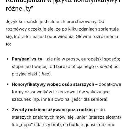
różne „ty”
Język koreański jest silnie zhierarchizowany. Od
rozmówcy oczekuje się, że po kilku zdaniach zorientuje
się, która forma jest odpowiednia. Główne rozróżnienia
to:
Pan/pani vs. ty
– ale nie w prosty, europejski sposób;
stopni jest więcej: od bardzo oficjalnego (
-mnida
) po
przyjacielski (
-hae
).
Honoryfikatywy wobec osób starszych
– dodatkowe
formy czasowników i rzeczowników wskazujące
szacunek (np. inne słowo na „jeść” dla seniora).
Zwroty rodzinne używane poza rodziną
– do
starszych znajomych mówi się „unie” (starsza siostra)
lub „oppa” (starszy brat), co buduje quasi-rodzinne