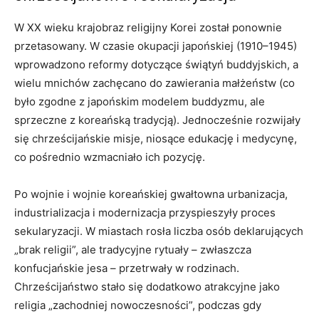
W XX wieku krajobraz religijny Korei został ponownie
przetasowany. W czasie okupacji japońskiej (1910–1945)
wprowadzono reformy dotyczące świątyń buddyjskich, a
wielu mnichów zachęcano do zawierania małżeństw (co
było zgodne z japońskim modelem buddyzmu, ale
sprzeczne z koreańską tradycją). Jednocześnie rozwijały
się chrześcijańskie misje, niosące edukację i medycynę,
co pośrednio wzmacniało ich pozycję.
Po wojnie i wojnie koreańskiej gwałtowna urbanizacja,
industrializacja i modernizacja przyspieszyły proces
sekularyzacji. W miastach rosła liczba osób deklarujących
„brak religii”, ale tradycyjne rytuały – zwłaszcza
konfucjańskie jesa – przetrwały w rodzinach.
Chrześcijaństwo stało się dodatkowo atrakcyjne jako
religia „zachodniej nowoczesności”, podczas gdy