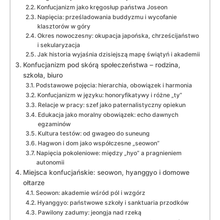
Konfucjanizm jako kręgosłup państwa Joseon
Napięcia: prześladowania buddyzmu i wycofanie
klasztorów w góry
Okres nowoczesny: okupacja japońska, chrześcijaństwo
i sekularyzacja
Jak historia wyjaśnia dzisiejszą mapę świątyń i akademii
Konfucjanizm pod skórą społeczeństwa – rodzina,
szkoła, biuro
Podstawowe pojęcia: hierarchia, obowiązek i harmonia
Konfucjanizm w języku: honoryfikatywy i różne „ty”
Relacje w pracy: szef jako paternalistyczny opiekun
Edukacja jako moralny obowiązek: echo dawnych
egzaminów
Kultura testów: od gwageo do suneung
Hagwon i dom jako współczesne „seowon”
Napięcia pokoleniowe: między „hyo” a pragnieniem
autonomii
Miejsca konfucjańskie: seowon, hyanggyo i domowe
ołtarze
Seowon: akademie wśród pól i wzgórz
Hyanggyo: państwowe szkoły i sanktuaria przodków
Pawilony zadumy: jeongja nad rzeką