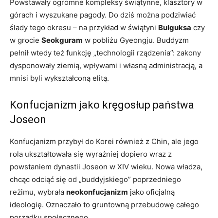
Powstawały ogromne kompleksy świątynne, klasztory w
górach i wyszukane pagody. Do dziś można podziwiać
ślady tego okresu – na przykład w świątyni
Bulguksa
czy
w grocie
Seokguram
w pobliżu Gyeongju. Buddyzm
pełnił wtedy też funkcję „technologii rządzenia”: zakony
dysponowały ziemią, wpływami i własną administracją, a
mnisi byli wykształconą elitą.
Konfucjanizm jako kręgosłup państwa
Joseon
Konfucjanizm przybył do Korei również z Chin, ale jego
rola ukształtowała się wyraźniej dopiero wraz z
powstaniem dynastii Joseon w XIV wieku. Nowa władza,
chcąc odciąć się od „buddyjskiego” poprzedniego
reżimu, wybrała
neokonfucjanizm
jako oficjalną
ideologię. Oznaczało to gruntowną przebudowę całego
porządku społecznego.