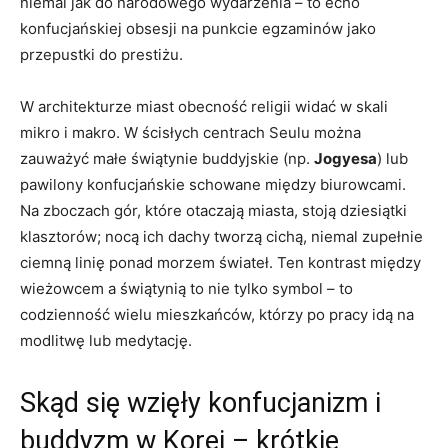
niemal jak do narodowego wydarzenia – to echo
konfucjańskiej obsesji na punkcie egzaminów jako
przepustki do prestiżu.
W architekturze miast obecność religii widać w skali
mikro i makro. W ścisłych centrach Seulu można
zauważyć małe świątynie buddyjskie (np.
Jogyesa
) lub
pawilony konfucjańskie schowane między biurowcami.
Na zboczach gór, które otaczają miasta, stoją dziesiątki
klasztorów; nocą ich dachy tworzą cichą, niemal zupełnie
ciemną linię ponad morzem świateł. Ten kontrast między
wieżowcem a świątynią to nie tylko symbol – to
codzienność wielu mieszkańców, którzy po pracy idą na
modlitwę lub medytację.
Skąd się wzięły konfucjanizm i
buddyzm w Korei – krótkie