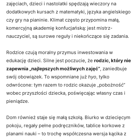
zajęciach, dzieci i nastolatki spędzają wieczory na
dodatkowych kursach z matematyki, języka angielskiego
czy gry na pianinie. Klimat często przypomina małą,
komercyjną akademię konfucjańską: jest mistrz-
nauczyciel, są surowe reguły i niekończące się zadania.
Rodzice czują moralny przymus inwestowania w
edukację dzieci. Silne jest poczucie, że
rodzic, który nie
zapewnia „najlepszych możliwych zajęć”
, zaniedbuje
swój obowiązek. To wspomniane już
hyo
, tylko
odwrócone: tym razem to rodzic okazuje „pobożność”
wobec przyszłości dziecka, poświęcając własny czas i
pieniądze.
Dom również staje się małą szkołą. Biurko w dziecięcym
pokoju, regały pełne podręczników, tablice korkowe z
planami nauki – to trochę współczesna wersja kącika z