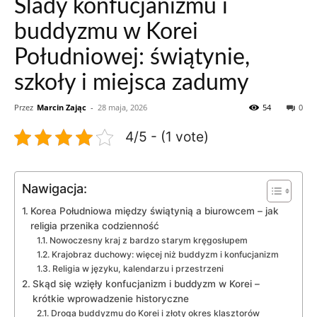
Ślady konfucjanizmu i
buddyzmu w Korei
Południowej: świątynie,
szkoły i miejsca zadumy
Przez
Marcin Zając
-
28 maja, 2026
54
0
4/5 - (1 vote)
Nawigacja:
Korea Południowa między świątynią a biurowcem – jak
religia przenika codzienność
Nowoczesny kraj z bardzo starym kręgosłupem
Krajobraz duchowy: więcej niż buddyzm i konfucjanizm
Religia w języku, kalendarzu i przestrzeni
Skąd się wzięły konfucjanizm i buddyzm w Korei –
krótkie wprowadzenie historyczne
Droga buddyzmu do Korei i złoty okres klasztorów