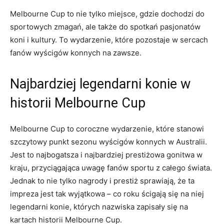
Melbourne Cup‍ to nie⁣ tylko⁤ miejsce, gdzie dochodzi ⁢do
⁢sportowych zmagań, ale także do spotkań pasjonatów
koni​ i kultury. To wydarzenie, które‍ pozostaje w sercach
⁣fanów wyścigów konnych na zawsze.
Najbardziej legendarni konie w
‌historii ‍Melbourne Cup
Melbourne Cup ⁢to coroczne​ wydarzenie,⁤ które⁢ stanowi
szczytowy punkt sezonu ‌wyścigów konnych w Australii.
Jest to najbogatsza i najbardziej ⁣prestiżowa gonitwa w
kraju, przyciągająca uwagę fanów sportu z całego świata.
⁢Jednak to nie tylko nagrody i ⁤prestiż sprawiają, że ta
impreza jest tak ‌wyjątkowa – ⁢co roku ścigają się na ⁢niej
‍legendarni konie,​ których ‍nazwiska zapisały się ⁤na
‍kartach historii ​Melbourne ‍Cup.