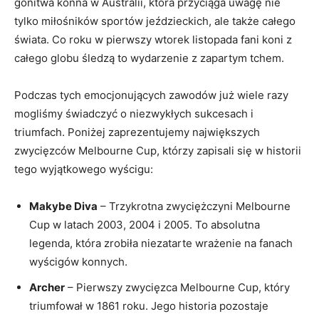
gonitwa konna w Australii, która przyciąga uwagę nie
tylko miłośników ‍sportów jeździeckich, ale także całego
świata. Co roku w pierwszy wtorek ‌listopada fani koni z
całego globu śledzą ⁢to wydarzenie z zapartym tchem.
Podczas tych emocjonujących zawodów już wiele razy
‌mogliśmy ‍świadczyć o niezwykłych sukcesach i
‍triumfach.‌ Poniżej zaprezentujemy największych
zwycięzców Melbourne Cup, którzy zapisali się w historii
tego wyjątkowego wyścigu:
Makybe ‌Diva
– Trzykrotna zwyciężczyni Melbourne​
Cup w latach 2003, 2004 i⁢ 2005. To absolutna⁤
legenda, która zrobiła niezatarte wrażenie na‌ fanach‌
wyścigów konnych.
Archer
– Pierwszy zwycięzca Melbourne Cup, który
triumfował w 1861 ⁤roku. ⁢Jego historia pozostaje