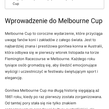
Cup
Wprowadzenie do Melbourne Cup
Melbourne Cup to coroczne wydarzenie, ​które ‌przyciąga
uwagę fanów koni i zakładów z ⁤całego świata. ⁢Jest⁤ to
najbardziej znana i prestiżowa gonitwa konna w Australii,
która odbywa się w pierwszy wtorek listopada na torze
Flemington Racecourse‍ w⁣ Melbourne.⁣ Każdego ⁣roku
tysiące osób gromadzą się, aby śledzić emocjonujące
⁢wyścigi i uczestniczyć w ⁢festiwalu świętującym⁣ sport i
elegancję.
Gonitwa Melbourne ‌Cup ma długą historię sięgającą aż
1861 roku,⁢ kiedy po raz pierwszy została zorganizowana.
Od‌ tamtej pory ⁢stała się ​nie ‌tylko znakiem