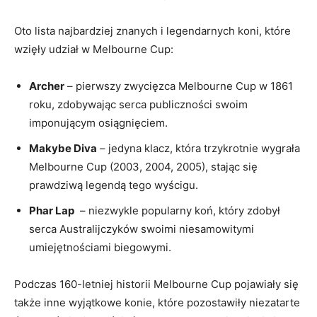
Oto lista⁣ najbardziej znanych i legendarnych koni, które
wzięły udział⁤ w Melbourne Cup:
Archer
– pierwszy zwycięzca Melbourne Cup w 1861
‍roku, zdobywając serca publiczności swoim
imponującym osiągnięciem.
Makybe Diva
– ⁤jedyna klacz, która trzykrotnie wygrała
Melbourne​ Cup (2003, 2004, ‍2005), stając⁢ się
prawdziwą legendą ⁢tego wyścigu.
Phar Lap
⁢ –⁤ niezwykle⁤ popularny⁣ koń, ⁢który ​zdobył
serca ‌Australijczyków swoimi niesamowitymi
umiejętnościami biegowymi.
Podczas ‍160-letniej⁢ historii Melbourne Cup pojawiały się
także inne ​wyjątkowe konie, które pozostawiły niezatarte​