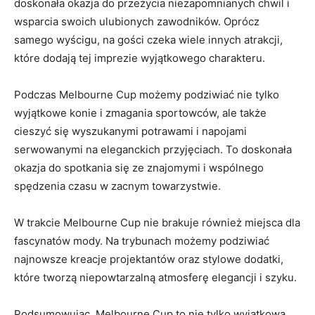
doskonała ‍okazja do przeżycia niezapomnianych chwil i
‍wsparcia swoich ulubionych zawodników. Oprócz ​
samego wyścigu, na gości czeka wiele​ innych ‍atrakcji,
które dodają tej imprezie wyjątkowego charakteru.
Podczas Melbourne Cup możemy podziwiać nie tylko
wyjątkowe konie i zmagania sportowców, ‌ale także
cieszyć się wyszukanymi ​potrawami i napojami
serwowanymi ⁤na ​eleganckich przyjęciach.​ To doskonała
okazja do ⁤spotkania się ze‍ znajomymi i wspólnego
spędzenia czasu w zacnym​ towarzystwie.
W⁢ trakcie Melbourne Cup nie brakuje⁤ również ⁢miejsca ​dla
fascynatów mody. ⁤Na⁢ trybunach⁤ możemy podziwiać
najnowsze kreacje projektantów oraz‌ stylowe dodatki,
które ⁤tworzą niepowtarzalną‌ atmosferę elegancji i ‌szyku.
Podsumowując, Melbourne Cup to nie tylko wyjątkowa