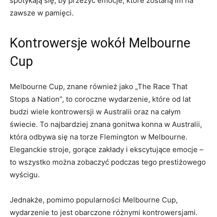
spotykają się,​ by przeżyć emocje, które zostaną im na
zawsze⁤ w⁣ pamięci.
Kontrowersje wokół‌ Melbourne
Cup
Melbourne Cup, znane również jako „The Race That
Stops‌ a Nation”, to‌ coroczne wydarzenie, które od lat
budzi wiele ⁤kontrowersji w Australii oraz na całym
świecie. To najbardziej znana gonitwa konna w Australii,
która odbywa się na torze Flemington w Melbourne.
Eleganckie stroje, ⁣gorące zakłady i ekscytujące emocje –
to ⁣wszystko można⁣ zobaczyć podczas tego prestiżowego
‍wyścigu.
Jednakże, pomimo popularności Melbourne Cup,
wydarzenie to jest obarczone ⁣różnymi kontrowersjami.