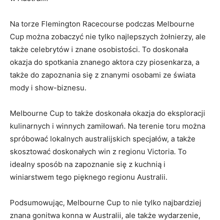
Na torze Flemington Racecourse podczas Melbourne
Cup można​ zobaczyć nie tylko⁤ najlepszych żołnierzy,⁣ ale
także celebrytów i znane osobistości. To doskonała
okazja do spotkania⁤ znanego⁤ aktora czy piosenkarza,⁢ a
także do zapoznania się z znanymi osobami ⁣ze⁣ świata
mody i show-biznesu.
Melbourne ⁣Cup to⁣ także doskonała okazja do eksploracji
kulinarnych i winnych zamiłowań. Na ‍terenie toru ​można
spróbować lokalnych australijskich specjałów, a także
skosztować doskonałych win z​ regionu ​Victoria.⁢ To
idealny sposób na zapoznanie się⁣ z kuchnią ⁤i⁣
winiarstwem tego ‍pięknego regionu ​Australii.
Podsumowując, Melbourne Cup to nie tylko najbardziej
znana gonitwa konna⁣ w Australii, ale także wydarzenie,