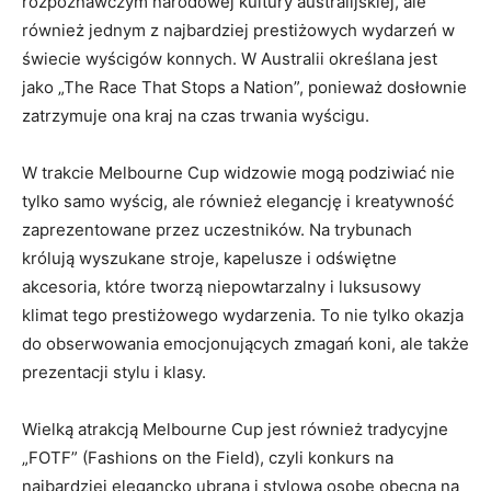
⁢rozpoznawczym ⁢narodowej kultury australijskiej, ale
również jednym z ​najbardziej prestiżowych wydarzeń w
świecie wyścigów konnych. W Australii określana ‍jest
jako „The Race That Stops a Nation”, ponieważ dosłownie
zatrzymuje ‍ona kraj na czas trwania wyścigu.
W trakcie Melbourne Cup⁣ widzowie mogą podziwiać‍ nie
tylko samo wyścig, ale również ⁤elegancję​ i kreatywność
‍zaprezentowane przez uczestników. Na trybunach‍
królują ⁢wyszukane stroje,‍ kapelusze ⁢i⁢ odświętne‌
akcesoria, które tworzą niepowtarzalny ⁤i ⁤luksusowy
klimat ⁤tego prestiżowego wydarzenia.⁤ To nie⁤ tylko okazja
do obserwowania emocjonujących zmagań koni, ⁣ale ‍także
prezentacji stylu i klasy.
Wielką atrakcją Melbourne Cup ‍jest‍ również tradycyjne
„FOTF” (Fashions on the Field), czyli konkurs na
najbardziej elegancko ubraną i stylową osobę obecną na