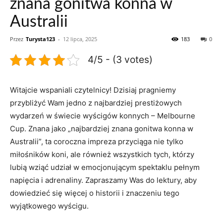
znana gonitwa konna w
Australii
Przez
Turysta123
-
12 lipca, 2025
183
0
4/5 - (3 votes)
Witajcie wspaniali czytelnicy! Dzisiaj ​pragniemy
przybliżyć Wam jedno z najbardziej prestiżowych
wydarzeń w świecie ​wyścigów ​konnych – Melbourne
Cup.⁢ Znana jako „najbardziej znana gonitwa konna w
Australii”,⁢ ta coroczna impreza przyciąga nie tylko
miłośników koni, ‍ale ‌również wszystkich‌ tych, którzy
lubią wziąć udział w emocjonującym spektaklu pełnym
napięcia i‌ adrenaliny. Zapraszamy ‌Was do⁤ lektury, aby
dowiedzieć się⁣ więcej o historii i ⁤znaczeniu⁤ tego ​
wyjątkowego wyścigu.