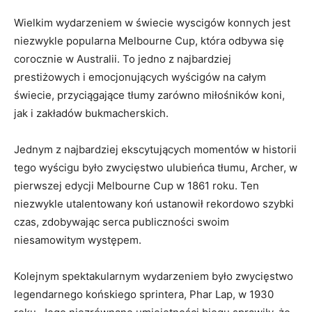
Wielkim wydarzeniem w świecie wyscigów konnych jest
niezwykle⁣ popularna Melbourne⁤ Cup, która odbywa się
corocznie ⁣w Australii. To​ jedno z najbardziej
prestiżowych​ i emocjonujących wyścigów ‍na całym
świecie, przyciągające‌ tłumy zarówno miłośników koni,
jak ​i zakładów bukmacherskich.
Jednym z najbardziej ekscytujących momentów w historii
tego wyścigu⁢ było zwycięstwo​ ulubieńca⁢ tłumu, Archer, ⁢w
pierwszej ​edycji ‌Melbourne Cup ‌w 1861 roku.⁣ Ten
niezwykle utalentowany koń ustanowił⁢ rekordowo szybki
czas, zdobywając serca publiczności⁣ swoim⁤
niesamowitym występem.
Kolejnym​ spektakularnym⁤ wydarzeniem było ⁣zwycięstwo
legendarnego końskiego sprintera, ⁣Phar Lap, w⁤ 1930