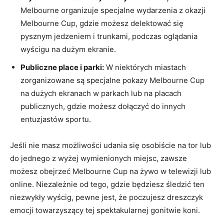
Melbourne organizuje specjalne wydarzenia​ z ‌okazji
Melbourne ⁤Cup, gdzie możesz delektować się
pysznym​ jedzeniem ⁤i trunkami, podczas oglądania
wyścigu⁢ na dużym ekranie.
Publiczne place i parki:
W niektórych miastach⁤
zorganizowane są⁢ specjalne pokazy ⁣Melbourne Cup
na dużych ekranach w parkach lub‍ na placach
publicznych, gdzie możesz dołączyć do innych
entuzjastów ⁣sportu.
Jeśli nie masz możliwości udania się osobiście na‌ tor lub
do jednego z wyżej wymienionych miejsc, zawsze⁣
możesz obejrzeć⁣ Melbourne Cup⁢ na żywo w telewizji lub
online.⁣ Niezależnie od tego,​ gdzie będziesz ​śledzić ten
niezwykły ⁣wyścig, ‌pewne‌ jest, że poczujesz dreszczyk
emocji ‍towarzyszący tej spektakularnej ​gonitwie koni.