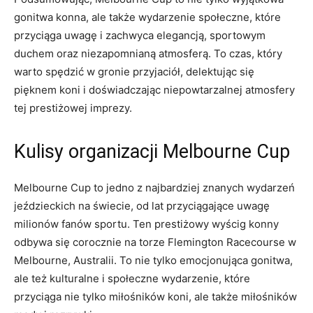
gonitwa ‍konna, ale​ także wydarzenie społeczne, które
przyciąga uwagę⁤ i zachwyca elegancją, sportowym
duchem⁤ oraz niezapomnianą atmosferą. To czas, ⁢który
warto spędzić ‍w gronie przyjaciół, delektując się
pięknem koni i doświadczając niepowtarzalnej atmosfery ​
tej⁤ prestiżowej imprezy.
Kulisy organizacji Melbourne Cup
Melbourne Cup to jedno z najbardziej znanych wydarzeń
jeździeckich na⁣ świecie,⁢ od lat‌ przyciągające uwagę
milionów fanów sportu. Ten prestiżowy wyścig konny
odbywa się ‍corocznie na torze Flemington Racecourse w
Melbourne, Australii.⁤ To nie tylko emocjonująca gonitwa,
ale ⁣też⁢ kulturalne i społeczne wydarzenie, które
przyciąga‍ nie⁣ tylko miłośników koni, ale ⁣także miłośników