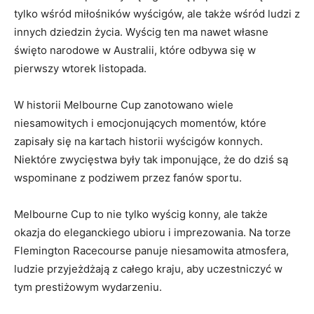
tylko ‌wśród ⁣miłośników​ wyścigów, ale ⁢także wśród ludzi z
innych dziedzin życia. Wyścig ten ma nawet własne
święto ​narodowe w Australii, które odbywa⁤ się w
pierwszy wtorek listopada.
W historii‍ Melbourne Cup zanotowano wiele
niesamowitych i emocjonujących momentów, ‌które
zapisały się na kartach historii wyścigów konnych.
Niektóre zwycięstwa były tak imponujące, że do dziś⁢ są⁢
wspominane z podziwem przez fanów ⁤sportu.
Melbourne Cup ​to nie tylko ​wyścig konny, ale także
okazja do ‍eleganckiego ubioru ⁤i imprezowania. Na torze⁢
Flemington Racecourse panuje niesamowita​ atmosfera,
ludzie przyjeżdżają z ‌całego ⁤kraju, aby uczestniczyć w
tym ​prestiżowym wydarzeniu.