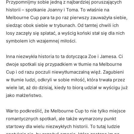
Przypomnijmy sobie ⁤jedną z najbardziej poruszających​
historii – spotkanie Joanny i Toma. To właśnie na
Melbourne Cup ‍para ta ⁢po raz⁤ pierwszy zauważyła siebie,
siedząc obok siebie w ⁣trybunach. Od tamtej chwili ich
losy zaczęły się splatać, a ‍wyścig koński stał się dla nich
⁣symbolem ich ‍wzajemnej⁢ miłości.
Inna niezwykła historia to ta dotycząca ​Zoe i Jamesa. Ci
dwoje spotkali się przypadkiem w ‌tłumie na Melbourne
‍Cup i ⁤od razu poczuli niewytłumaczalną ‌więź. Zagubieni⁤
w tłumie ludzi, odkryli w sobie miłość,⁢ która trwała przez
wiele⁢ lat,​ aż do dzisiaj, kiedy to biorą udział w⁣ wyścigu już
jako małżeństwo.
Warto podkreślić, że​ Melbourne Cup to nie tylko miejsce
romantycznych spotkań, ale ⁢także ​wymarzony punkt
⁤startowy dla wielu​ niezwykłych historii. To tutaj ludzie