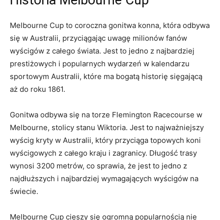
Historia Melbourne Cup
Melbourne Cup to coroczna gonitwa‍ konna, która odbywa⁣
się w Australii, przyciągając uwagę milionów⁣ fanów
wyścigów z całego świata. ⁢Jest to jedno z najbardziej
prestiżowych i popularnych wydarzeń w‍ kalendarzu
sportowym⁣ Australii, które⁣ ma bogatą historię ⁢sięgającą
aż ⁣do roku 1861.
Gonitwa odbywa się na torze‌ Flemington Racecourse w ​
Melbourne, stolicy⁤ stanu ⁣Wiktoria. ⁣Jest⁣ to najważniejszy
wyścig kryty w⁤ Australii, który przyciąga topowych koni
wyścigowych z całego kraju i zagranicy. Długość trasy
⁣wynosi 3200 metrów, co sprawia,⁤ że ‍jest to ‍jedno⁤ z
najdłuższych⁣ i najbardziej wymagających wyścigów na
świecie.
Melbourne ‍Cup cieszy⁤ się⁤ ogromną popularnością ​nie