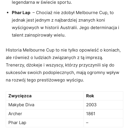
legendarna w świecie sportu.
Phar Lap
‌ – Chociaż‌ nie‍ zdobył ‌Melbourne⁢ Cup, to
jednak jest‍ jednym z⁢ najbardziej znanych koni
‌wyścigowych w historii Australii. Jego determinacja i
⁣talent zainspirowały wielu.
Historia Melbourne Cup to nie tylko opowieść o koniach,
ale również o‍ ludziach⁣ związanych z ⁣tą imprezą.
Trenerzy, ⁢dżokeje ⁢i wszyscy, którzy przyczynili się do
sukcesów swoich podopiecznych, ⁤mają ogromny wpływ
na ⁢rozwój tego‌ prestiżowego wyścigu.
Zwycięzca
Rok
Makybe Diva
2003
Archer
1861
Phar Lap
–