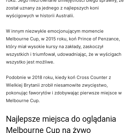
roku. Jego niezrównane⁢ umiejętności biegu sprawiły, że
⁤został uznany za jednego z najlepszych koni
wyścigowych w historii Australii.
W innym ​niezwykle emocjonującym⁣ momencie
Melbourne Cup, w 2015 roku, koń Prince ‌of ‌Penzance,
który⁣ miał wysokie⁢ kursy na‍ zakłady, zaskoczył
wszystkich i triumfował,‍ udowadniając, że ‍w wyścigach
wszystko jest⁤ możliwe.
Podobnie w 2018 roku,‍ kiedy koń Cross Counter z
Wielkiej Brytanii zrobił niesamowite zwycięstwo,
pokonując faworytów ⁤i​ zdobywając pierwsze miejsce w
Melbourne Cup.
Najlepsze miejsca do oglądania
Melbourne Cup na żywo