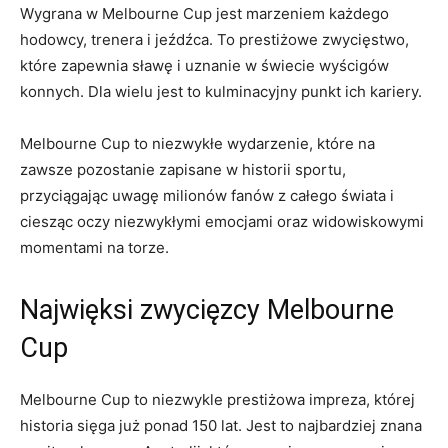
Wygrana​ w Melbourne‍ Cup jest marzeniem ⁤każdego
hodowcy, trenera i jeźdźca. To ​prestiżowe ⁣zwycięstwo,
które zapewnia sławę i uznanie w świecie wyścigów
konnych.‌ Dla wielu jest to kulminacyjny ⁣punkt ich kariery.
Melbourne Cup⁤ to niezwykłe⁤ wydarzenie, które na
zawsze pozostanie zapisane w⁢ historii sportu,‍
przyciągając uwagę milionów fanów z całego świata⁣ i
ciesząc ⁣oczy niezwykłymi​ emocjami oraz widowiskowymi
momentami na ⁣torze.
Najwięksi zwycięzcy Melbourne
⁢Cup
Melbourne Cup to niezwykle‍ prestiżowa impreza, której
historia sięga ⁢już ponad ​150 lat. Jest‌ to najbardziej znana ​