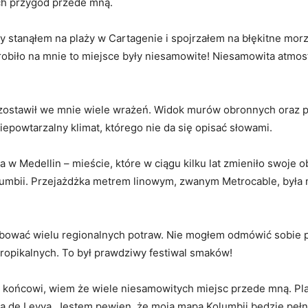
ch przygód‌ przede⁤ mną.
szy stanąłem‌ na plaży w Cartagenie i spojrzałem na ‍błękitne mo
robiło na mnie to ‌miejsce ​były niesamowite! Niesamowita ⁣atmo
ostawił we ⁢mnie wiele wrażeń. ⁣Widok murów ⁣obronnych oraz p
iepowtarzalny klimat, którego nie da ‌się opisać słowami.
w Medellin – ​mieście, które w ciągu kilku lat zmieniło‌ swoje obl
umbii. Przejażdżka metrem linowym, ‍zwanym Metrocable, była n
bować wielu⁤ regionalnych ​potraw. Nie‌ mogłem odmówić sobie p
opikalnych. ⁤To był prawdziwy festiwal ​smaków!
ku końcowi, wiem że wiele‍ niesamowitych miejsc przede mną. P
la de Leyva. Jestem pewien, ‍że⁤ moja mapa Kolumbii będzie ⁢pe