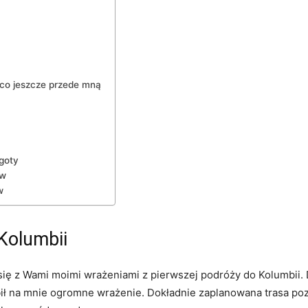
co ⁣jeszcze ⁢przede mną
ogoty
ów
w
 Kolumbii
ię z Wami moimi wrażeniami z pierwszej podróży do Kolumbii. 
bił na mnie ogromne wrażenie. Dokładnie ‌zaplanowana ⁢trasa po