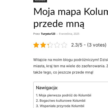
Kolumbia
Moja mapa Kolumb
przede mną
Przez
Turysta123
-
8 września, 2025
2.3/5 - (3 votes)
Witajcie ‌na moim blogu​ podróżniczym! Dzisi
‌miasta, kraj ten ma‌ wiele do zaoferowania. 
także⁣ tego,⁣ co jeszcze przede mną!
Nawigacja:
Moja pierwsza ⁤podróż⁢ do‍ Kolumbii
Bogactwo ⁤kulturowe Kolumbii
Wspaniała ‍przyroda Kolumbii