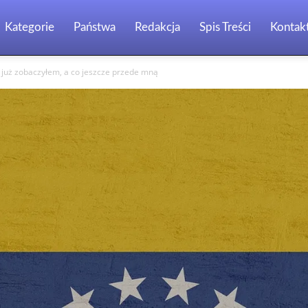
Kategorie
Państwa
Redakcja
Spis Treści
Kontak
 już zobaczyłem, a co jeszcze przede mną