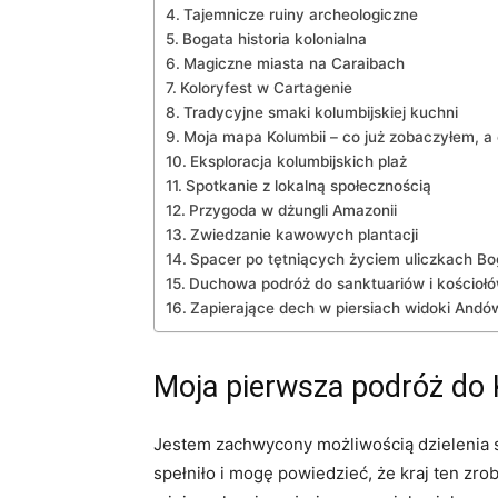
Tajemnicze ruiny archeologiczne
Bogata historia kolonialna
Magiczne miasta na ⁢Caraibach
Koloryfest ⁢w ‍Cartagenie
Tradycyjne smaki kolumbijskiej kuchni
Moja mapa Kolumbii –​ co już zobaczyłem,⁢ a 
Eksploracja kolumbijskich⁣ plaż
Spotkanie z​ lokalną społecznością
Przygoda w dżungli Amazonii
Zwiedzanie ​kawowych ‌plantacji
Spacer‍ po ⁣tętniących życiem uliczkach B
Duchowa‌ podróż do sanktuariów i kościoł
Zapierające ‍dech w piersiach widoki Andó
Moja pierwsza ⁤podróż⁢ do‍
Jestem zachwycony możliwością dzielenia s
spełniło i mogę powiedzieć, że kraj ten zro