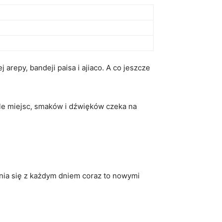
epy,⁤ bandeji paisa ‍i ajiaco. ⁤A co⁣ jeszcze
le miejsc, ⁣smaków i dźwięków czeka na⁣
łnia się⁢ z każdym dniem coraz to nowymi