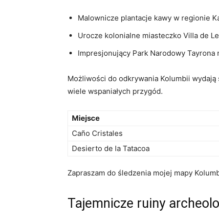
Malownicze plantacje kawy w regionie⁣ K
Urocze ⁢kolonialne miasteczko Villa‌ de L
Impresjonujący ⁣Park ⁣Narodowy Tayrona
Możliwości do odkrywania⁣ Kolumbii wydają⁣ 
wiele⁣ wspaniałych przygód.
Miejsce
Caño⁤ Cristales
Desierto de la‌ Tatacoa
Zapraszam do śledzenia⁤ mojej mapy⁢ Kolumbii
Tajemnicze ruiny archeol