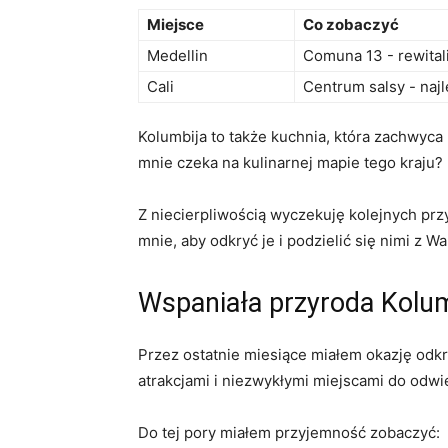
Miejsce
Co ⁢zobaczyć
Medellin
Comuna ⁣13 -‌ rewita
Cali
Centrum salsy ​- ⁢naj
Kolumbija to także kuchnia, która⁣ zachwyca r
‍mnie czeka na kulinarnej‍ mapie tego kraju?
Z‌ niecierpliwością wyczekuję kolejnych ⁣pr
mnie, aby odkryć ⁣je⁤ i podzielić ⁢się nimi‍ z
Wspaniała ‍przyroda Kolum
Przez⁣ ostatnie miesiące miałem okazję ‍odk
‌atrakcjami i niezwykłymi miejscami do odwi
Do tej pory miałem ‌przyjemność⁤ zobaczyć: