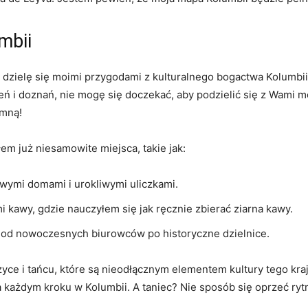
mbii
e ⁤dzielę‌ się‌ moimi przygodami z kulturalnego ‍bogactwa Kolumbi
żeń i‌ doznań, nie mogę się doczekać, ⁣aby ⁤podzielić się z Wami ⁢
 mną!
łem już niesamowite⁣ miejsca, takie jak:
wymi domami ​i urokliwymi uliczkami.
 kawy, gdzie nauczyłem się‍ jak‍ ręcznie‍ zbierać ziarna kawy.
w – od nowoczesnych biurowców po historyczne dzielnice.
i⁣ tańcu, ‌które są nieodłącznym elementem kultury⁣ tego ‌kraju.⁢
 każdym kroku w⁢ Kolumbii. A ‌taniec? Nie sposób się ⁤oprzeć r