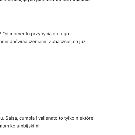
i! ⁤Od momentu przybycia do ⁤tego
moimi ‍doświadczeniami. Zobaczcie, co ⁢już
 Salsa, cumbia i vallenato to tylko ⁣niektóre
ytmom kolumbijskim!