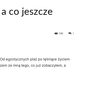
a co jeszcze
141
1
Od egzotycznych ​plaż po ​tętniące⁢ życiem
zem ze‌ mną tego,⁤ co już zobaczyłem, ​a‍