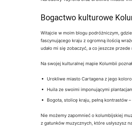
Bogactwo ⁤kulturowe Kolu
Witajcie ⁤w‌ moim ‌blogu podróżniczym, ‌gdzi
⁤fascynującego​ kraju z ⁣ogromną ilością​ wra
udało mi⁤ się zobaczyć,⁣ a co jeszcze przede⁢
Na swojej ⁤kulturalnej ‌mapie ‌Kolumbii pozna
Urokliwe miasto Cartagena z jego koloro
Huila ze swoimi imponującymi⁣ plantacjami
Bogota, stolicę‍ kraju, pełną​ kontrastó
Nie możemy zapomnieć o kolumbijskiej muzyce 
z gatunków muzycznych, które usłyszysz na‌