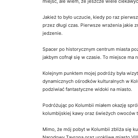
miejsc, ale wiem, że jeszcze ​wiele ciekawy
Jakież to było uczucie, kiedy po ⁢raz pierw
przez długi czas. Pierwsze wrażenia⁤ jakie z
jedzenie.
Spacer po historycznym‌ centrum miasta poz
jakbym cofnął się w czasie. To miejsce ma ⁣n
Kolejnym punktem mojej‌ podróży była‌ wizyta 
dynamicznych ośrodków‍ kulturalnych ⁢w Kol
⁤podziwiać ⁤fantastyczne widoki na ⁢miasto.
Podróżując po Kolumbii ⁢miałem ⁣okazję spró
kolumbijskiej kawy oraz ⁤świeżych owoców tr
Mimo, że mój pobyt w Kolumbii zbliża ⁤się 
Narodowy ‍Tayrona oraz urokliwe⁢ miasto Vil