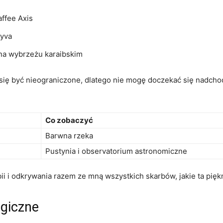
affee Axis
eyva
 na wybrzeżu karaibskim
się⁢ być ⁤nieograniczone,⁣ dlatego⁤ nie mogę ​doczekać się ⁢nadc
Co zobaczyć
Barwna rzeka
Pustynia i observatorium astronomiczne
 ‌i odkrywania ​razem ze mną wszystkich‍ skarbów, jakie ta piękn
ogiczne