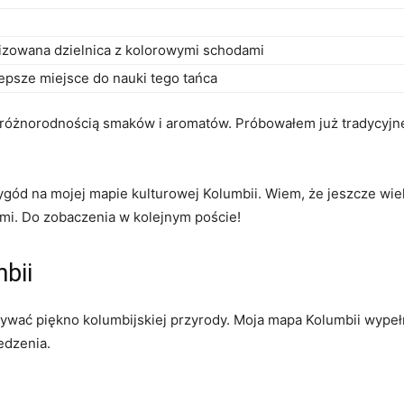
lizowana‌ dzielnica z kolorowymi schodami
lepsze⁣ miejsce do nauki ⁣tego tańca
óżnorodnością smaków ⁣i ⁣aromatów. ⁢Próbowałem ⁤już⁤ tradycyjnej ar
zygód na mojej mapie⁣ kulturowej Kolumbii. Wiem, że jeszcze wie
 Wami.‌ Do‌ zobaczenia w kolejnym poście!
bii
rywać ⁤piękno kolumbijskiej⁤ przyrody. Moja mapa ⁤Kolumbii wype
edzenia.