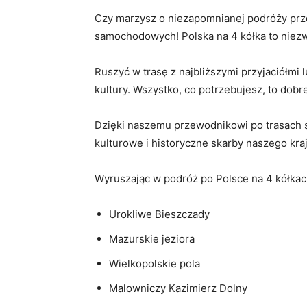
Czy marzysz o⁢ niezapomnianej ⁢podróży ⁣prz
samochodowych! Polska na 4⁣ kółka to ⁢niezw
Ruszyć ⁢w trasę z najbliższymi ‍przyjaciółm
kultury. Wszystko, co potrzebujesz, to dobr
Dzięki naszemu przewodnikowi po trasach s
kulturowe ⁢i⁣ historyczne skarby naszego kr
Wyruszając w‌ podróż po Polsce na 4 kółkach
Urokliwe Bieszczady
Mazurskie jeziora
Wielkopolskie⁣ pola
Malowniczy ‌Kazimierz Dolny