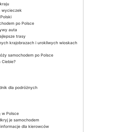
kraju
 wycieczek
Polski
ochodem po Polsce
tywy auta
ajlepsze trasy
nych krajobrazach i urokliwych wioskach
róży samochodem ⁣po Polsce
⁤Ciebie?
dnik dla podróżnych
 ⁤w Polsce
odkryj je samochodem
informacje dla kierowców