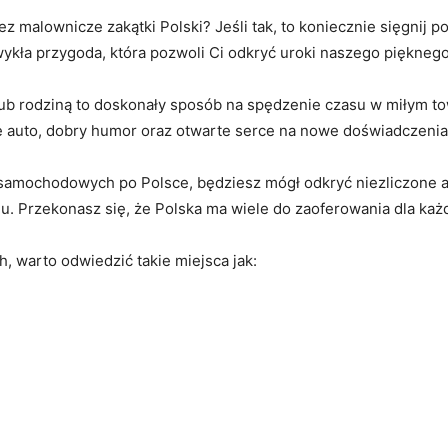
ez malownicze zakątki Polski? Jeśli tak, to koniecznie sięgnij 
ykła przygoda, która pozwoli Ci odkryć uroki⁣ naszego pięknego 
i lub rodziną to⁣ doskonały‍ sposób na spędzenie czasu w miłym
e auto, ⁣dobry ⁤humor oraz otwarte serce na nowe doświadczenia
amochodowych ⁤po Polsce, będziesz mógł odkryć niezliczone atr
aju. Przekonasz się, że Polska ma wiele do zaoferowania dla ka
, warto odwiedzić takie ⁣miejsca jak: