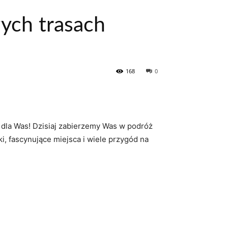
zych trasach
168
0
t dla⁤ Was! Dzisiaj zabierzemy Was w podróż
, fascynujące miejsca i wiele przygód na