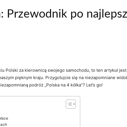
a: Przewodnik po najleps
.
ciu Polski za kierownicą swojego samochodu, to ten artykuł ⁤jes
szym pięknym kraju. Przygotujcie się‍ na niezapomniane widoki
iezapomnianą podróż „Polska na ​4 kółka”? Let’s go!
olsce
kach