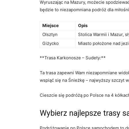
Wyruszając na Mazury, ‍możecie spodziewać s
⁢będzie to niezapomniana podróż dla miłośn
Miejsce
Opis
Olsztyn
Stolica⁣ Warmii i Mazur, s
Giżycko
Miasto‍ położone nad je
**Trasa Karkonosze – Sudety:**
Ta trasa zapewni Wam niezapomniane ⁢widoki 
wspiąć się na Śnieżkę – najwyższy szczyt ‍
Cieszcie się podróżą po Polsce na 4 kółkac
Wybierz ⁣najlepsze trasy
Podróżowanie po Polsce samochodem to dosk