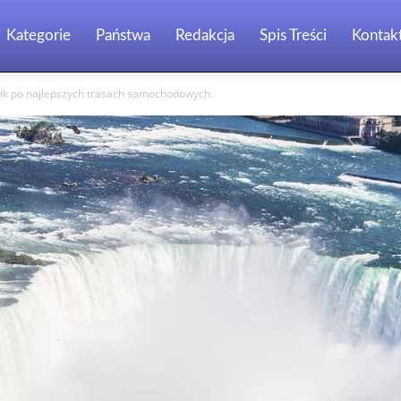
Kategorie
Państwa
Redakcja
Spis Treści
Kontak
nik po najlepszych trasach samochodowych.