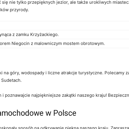
ię nie tylko przepięknych jezior, ale także urokliwych miastec
ików przyrody.
łynąca ​z zamku ⁣Krzyżackiego.
ziorem Niegocin z⁢ malowniczym mostem obrotowym.
na⁤ góry, wodospady i liczne atrakcje turystyczne. Polecamy za
w Sudetach.
h i poznawajcie najpiękniejsze zakątki naszego kraju! Bezpiecz
 samochodowe ⁣w Polsce
onały sposób na odkrywanie ⁣piękna naszego ⁤kraju.‍ Zaprasza