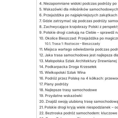
Niezapomniane widoki podczas podróży ⁢po ⁣
Wskazówki dla miłośników samochodowych
Przejażdżka ⁢po najpiękniejszych zakątkach 
Gdzie zatrzymać się podczas ⁣podróży sam
Zachwycające krajobrazy ⁢Polski ⁤z perspek
Polskie drogi czekają na Ciebie – sprawdź n
Okolice Bieszczad: Przejażdżka po‌ magicz
Trasa 1: Roztocze – Bieszczady
Miejsca wartego odwiedzenia podczas pod
Jaka trasa samochodowa jest najlepsza dla 
Małopolska Szlak Architektury Drewnianej
Podkarpacka Droga Krzesełek
Wielkopolski Szlak ‍Wina
Podróż przez Polskę na 4 kółkach: przewo
Plany podróży
Najlepsze trasy samochodowe
Przydatne wskazówki
Znajdź swoją ulubioną trasę samochodową
Polskie drogi kryją wiele niespodzianek – 
Beztroska podróż samochodem: kluczowe 