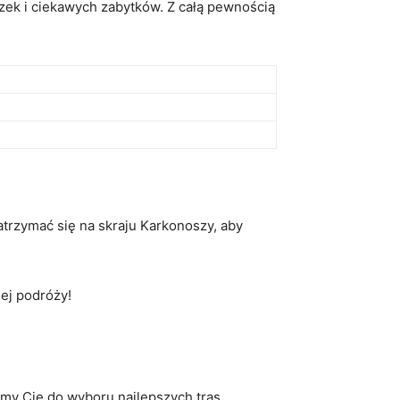
zek‌ i ciekawych zabytków. Z⁣ całą pewnością
trzymać ‌się na skraju Karkonoszy, aby
nej podróży!
my Cię do wyboru najlepszych tras