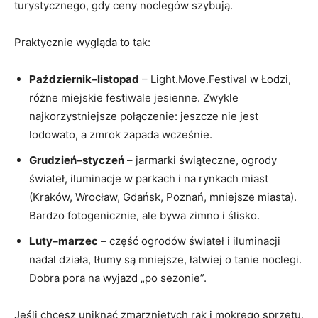
turystycznego, gdy ceny noclegów szybują.
Praktycznie wygląda to tak:
Październik–listopad
– Light.Move.Festival w Łodzi,
różne miejskie festiwale jesienne. Zwykle
najkorzystniejsze połączenie: jeszcze nie jest
lodowato, a zmrok zapada wcześnie.
Grudzień–styczeń
– jarmarki świąteczne, ogrody
świateł, iluminacje w parkach i na rynkach miast
(Kraków, Wrocław, Gdańsk, Poznań, mniejsze miasta).
Bardzo fotogenicznie, ale bywa zimno i ślisko.
Luty–marzec
– część ogrodów świateł i iluminacji
nadal działa, tłumy są mniejsze, łatwiej o tanie noclegi.
Dobra pora na wyjazd „po sezonie”.
Jeśli chcesz uniknąć zmarzniętych rąk i mokrego sprzętu,