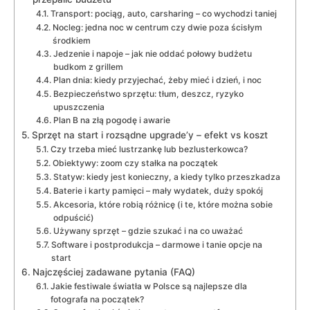
Transport: pociąg, auto, carsharing – co wychodzi taniej
Nocleg: jedna noc w centrum czy dwie poza ścisłym
środkiem
Jedzenie i napoje – jak nie oddać połowy budżetu
budkom z grillem
Plan dnia: kiedy przyjechać, żeby mieć i dzień, i noc
Bezpieczeństwo sprzętu: tłum, deszcz, ryzyko
upuszczenia
Plan B na złą pogodę i awarie
Sprzęt na start i rozsądne upgrade’y – efekt vs koszt
Czy trzeba mieć lustrzankę lub bezlusterkowca?
Obiektywy: zoom czy stałka na początek
Statyw: kiedy jest konieczny, a kiedy tylko przeszkadza
Baterie i karty pamięci – mały wydatek, duży spokój
Akcesoria, które robią różnicę (i te, które można sobie
odpuścić)
Używany sprzęt – gdzie szukać i na co uważać
Software i postprodukcja – darmowe i tanie opcje na
start
Najczęściej zadawane pytania (FAQ)
Jakie festiwale światła w Polsce są najlepsze dla
fotografa na początek?