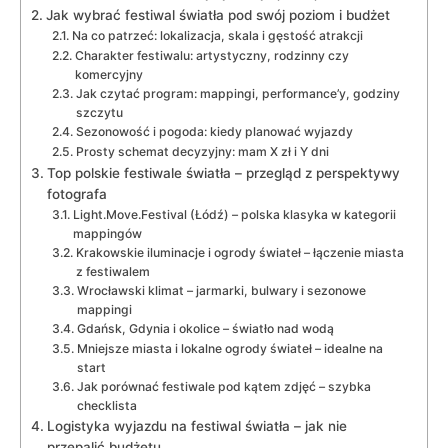
Jak wybrać festiwal światła pod swój poziom i budżet
Na co patrzeć: lokalizacja, skala i gęstość atrakcji
Charakter festiwalu: artystyczny, rodzinny czy
komercyjny
Jak czytać program: mappingi, performance’y, godziny
szczytu
Sezonowość i pogoda: kiedy planować wyjazdy
Prosty schemat decyzyjny: mam X zł i Y dni
Top polskie festiwale światła – przegląd z perspektywy
fotografa
Light.Move.Festival (Łódź) – polska klasyka w kategorii
mappingów
Krakowskie iluminacje i ogrody świateł – łączenie miasta
z festiwalem
Wrocławski klimat – jarmarki, bulwary i sezonowe
mappingi
Gdańsk, Gdynia i okolice – światło nad wodą
Mniejsze miasta i lokalne ogrody świateł – idealne na
start
Jak porównać festiwale pod kątem zdjęć – szybka
checklista
Logistyka wyjazdu na festiwal światła – jak nie
przepalić budżetu