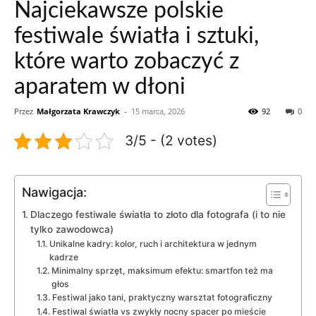
Najciekawsze polskie
festiwale światła i sztuki,
które warto zobaczyć z
aparatem w dłoni
Przez
Małgorzata Krawczyk
-
15 marca, 2026
92
0
3/5 - (2 votes)
Nawigacja:
Dlaczego festiwale światła to złoto dla fotografa (i to nie
tylko zawodowca)
Unikalne kadry: kolor, ruch i architektura w jednym
kadrze
Minimalny sprzęt, maksimum efektu: smartfon też ma
głos
Festiwal jako tani, praktyczny warsztat fotograficzny
Festiwal światła vs zwykły nocny spacer po mieście