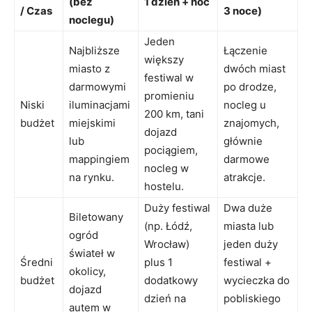
(bez
1 dzień + noc
/ Czas
3 noce)
noclegu)
Jeden
Najbliższe
Łączenie
większy
miasto z
dwóch miast
festiwal w
darmowymi
po drodze,
promieniu
Niski
iluminacjami
nocleg u
200 km, tani
budżet
miejskimi
znajomych,
dojazd
lub
głównie
pociągiem,
mappingiem
darmowe
nocleg w
na rynku.
atrakcje.
hostelu.
Duży festiwal
Dwa duże
Biletowany
(np. Łódź,
miasta lub
ogród
Wrocław)
jeden duży
świateł w
Średni
plus 1
festiwal +
okolicy,
budżet
dodatkowy
wycieczka do
dojazd
dzień na
pobliskiego
autem w