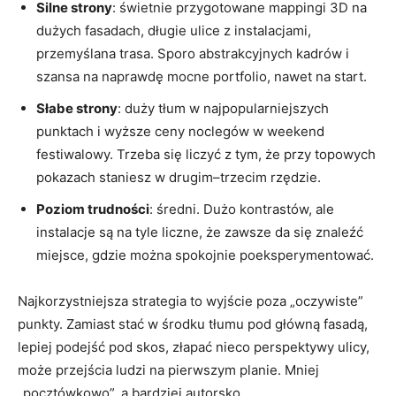
Silne strony
: świetnie przygotowane mappingi 3D na
dużych fasadach, długie ulice z instalacjami,
przemyślana trasa. Sporo abstrakcyjnych kadrów i
szansa na naprawdę mocne portfolio, nawet na start.
Słabe strony
: duży tłum w najpopularniejszych
punktach i wyższe ceny noclegów w weekend
festiwalowy. Trzeba się liczyć z tym, że przy topowych
pokazach staniesz w drugim–trzecim rzędzie.
Poziom trudności
: średni. Dużo kontrastów, ale
instalacje są na tyle liczne, że zawsze da się znaleźć
miejsce, gdzie można spokojnie poeksperymentować.
Najkorzystniejsza strategia to wyjście poza „oczywiste”
punkty. Zamiast stać w środku tłumu pod główną fasadą,
lepiej podejść pod skos, złapać nieco perspektywy ulicy,
może przejścia ludzi na pierwszym planie. Mniej
„pocztówkowo”, a bardziej autorsko.