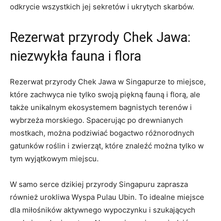
odkrycie​ wszystkich ⁢jej sekretów⁢ i ukrytych skarbów.
Rezerwat przyrody Chek ‍Jawa:
‌niezwykła fauna i flora
Rezerwat przyrody Chek‌ Jawa w Singapurze to miejsce,
które ‌zachwyca nie tylko swoją piękną​ fauną⁤ i florą, ale
⁢także ​unikalnym ⁤ekosystemem⁤ bagnistych terenów i
wybrzeża morskiego. Spacerując po drewnianych
mostkach, ⁤można podziwiać bogactwo różnorodnych
gatunków ​roślin i ‌zwierząt, które znaleźć ​można tylko w
tym ⁤wyjątkowym miejscu.
W samo ​serce dzikiej przyrody Singapuru zaprasza⁣
również urokliwa Wyspa Pulau Ubin.⁢ To idealne miejsce
dla‌ miłośników aktywnego⁢ wypoczynku i szukających