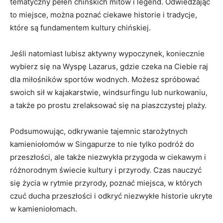
tematyczny ⁤pełen chińskich mitów i legend. ⁣Odwiedzając
to miejsce,⁢ można poznać ciekawe historie i tradycje,
które są fundamentem kultury chińskiej.
Jeśli natomiast lubisz aktywny‍ wypoczynek, ⁣koniecznie
wybierz​ się na Wyspę Lazarus, gdzie czeka na Ciebie raj
dla miłośników ⁤sportów​ wodnych. Możesz spróbować
‌swoich sił⁤ w‍ kajakarstwie,⁤ windsurfingu lub nurkowaniu,
a ‌także⁤ po prostu ⁤zrelaksować się na piaszczystej plaży.
Podsumowując,‌ odkrywanie tajemnic starożytnych
kamieniołomów‍ w Singapurze to nie⁣ tylko podróż do
przeszłości, ale także niezwykła przygoda w ciekawym⁤ i
różnorodnym‍ świecie kultury i przyrody. Czas nauczyć
⁣się życia w rytmie przyrody, poznać miejsca, w których
czuć ⁣ducha przeszłości i odkryć niezwykłe historie ukryte
‍w kamieniołomach.