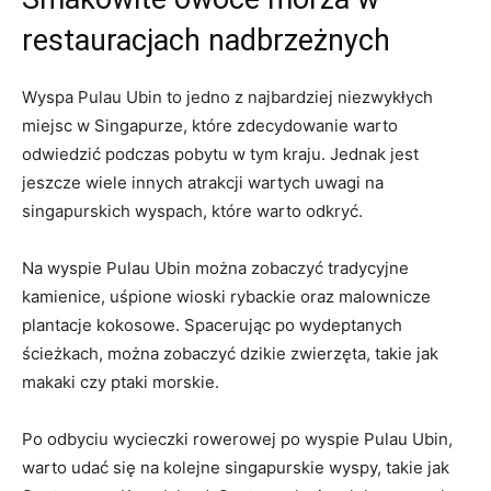
restauracjach nadbrzeżnych
Wyspa Pulau ‌Ubin to jedno z najbardziej niezwykłych ​
miejsc ⁤w Singapurze, które zdecydowanie‌ warto
odwiedzić ‌podczas pobytu w‌ tym kraju. Jednak ‍jest
⁣jeszcze wiele innych⁢ atrakcji⁢ wartych uwagi ‌na
singapurskich wyspach,⁣ które warto odkryć.
Na wyspie⁤ Pulau Ubin można zobaczyć tradycyjne
⁣kamienice, ⁤uśpione‍ wioski rybackie oraz malownicze
plantacje kokosowe. Spacerując po wydeptanych
ścieżkach, ‌można zobaczyć ​dzikie ‌zwierzęta, takie​ jak
makaki czy ptaki ‌morskie.
Po odbyciu wycieczki rowerowej po ‍wyspie Pulau Ubin,
warto⁤ udać się‌ na kolejne singapurskie wyspy, takie ⁣jak⁢