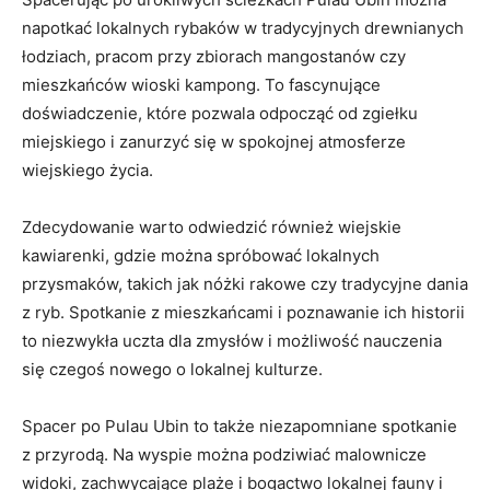
napotkać lokalnych rybaków w tradycyjnych drewnianych
łodziach, pracom przy zbiorach mangostanów ‍czy
mieszkańców‍ wioski kampong. ⁢To fascynujące
doświadczenie, które pozwala odpocząć od zgiełku
miejskiego ‍i zanurzyć ​się ‌w spokojnej atmosferze
‍wiejskiego życia.
Zdecydowanie warto ⁤odwiedzić również wiejskie
kawiarenki, gdzie można spróbować⁣ lokalnych
przysmaków, takich ‌jak nóżki⁢ rakowe czy tradycyjne dania
z ryb. Spotkanie z mieszkańcami i ⁣poznawanie ich historii‌
to niezwykła uczta dla zmysłów i możliwość nauczenia⁢
się⁣ czegoś nowego‍ o lokalnej kulturze.
Spacer⁣ po Pulau​ Ubin to także niezapomniane spotkanie
z przyrodą. Na wyspie można podziwiać malownicze
widoki, zachwycające plaże i bogactwo‌ lokalnej fauny ⁣i