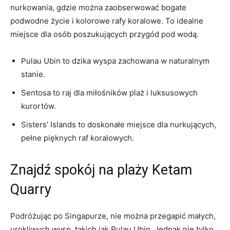
nurkowania, gdzie można zaobserwować bogate⁤
podwodne życie i kolorowe rafy koralowe. To idealne
miejsce dla osób⁣ poszukujących przygód⁤ pod⁢ wodą.
Pulau ⁣Ubin to dzika wyspa zachowana​ w naturalnym
stanie.
Sentosa⁢ to raj dla miłośników plaż ​i ‌luksusowych
kurortów.
Sisters’ Islands ​to doskonałe miejsce dla‍ nurkujących,⁢
pełne⁢ pięknych⁢ raf⁤ koralowych.
Znajdź⁢ spokój⁣ na plaży Ketam
Quarry
Podróżując po Singapurze, nie można przegapić małych,
urokliwych ⁤wysp, takich jak Pulau Ubin. Jednak⁢ nie ‌tylko