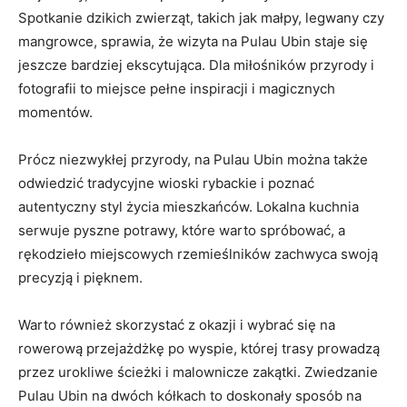
Spotkanie dzikich zwierząt, takich jak⁢ małpy,⁤ legwany ⁣czy
mangrowce, sprawia, że wizyta na Pulau Ubin staje się⁢
jeszcze bardziej ​ekscytująca. Dla miłośników przyrody i
‍fotografii to ⁣miejsce pełne inspiracji i magicznych
momentów.
Prócz niezwykłej przyrody, na Pulau Ubin ⁢można także‍
odwiedzić​ tradycyjne wioski‌ rybackie ⁣i⁤ poznać
autentyczny​ styl życia mieszkańców. Lokalna kuchnia
‌serwuje ⁤pyszne potrawy, które warto spróbować,‍ a
‌rękodzieło miejscowych rzemieślników zachwyca swoją
precyzją i ⁤pięknem.
Warto również skorzystać z ⁤okazji i wybrać ⁣się na
rowerową przejażdżkę ‌po⁣ wyspie, której trasy prowadzą
przez urokliwe ścieżki⁤ i ⁤malownicze zakątki. Zwiedzanie
Pulau⁤ Ubin na ‌dwóch kółkach to ‍doskonały sposób na