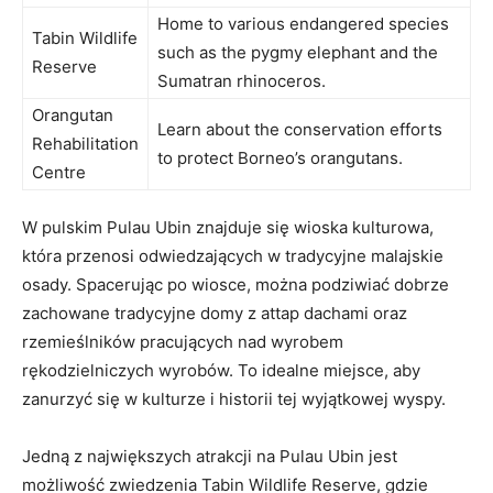
Home to various endangered species
Tabin Wildlife
⁢such as the pygmy elephant and ⁢the
⁣Reserve
Sumatran rhinoceros.
Orangutan
Learn about the conservation efforts
Rehabilitation
to protect‌ Borneo’s orangutans.
Centre
W pulskim ⁣Pulau Ubin ⁣znajduje się ‌wioska ‍kulturowa,
która przenosi odwiedzających w ‌tradycyjne⁢ malajskie
osady. Spacerując⁤ po ‌wiosce,⁢ można podziwiać dobrze
zachowane tradycyjne domy z attap dachami oraz​
rzemieślników ⁤pracujących nad ⁤wyrobem
rękodzielniczych wyrobów. To idealne miejsce, aby
zanurzyć się ‌w kulturze i⁢ historii⁤ tej wyjątkowej wyspy.
Jedną z największych atrakcji na Pulau Ubin jest
możliwość zwiedzenia Tabin Wildlife⁣ Reserve, gdzie