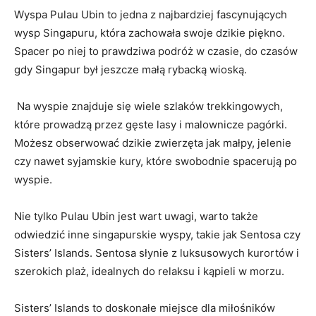
Wyspa ​Pulau Ubin to jedna z najbardziej⁢ fascynujących
wysp⁢ Singapuru, która zachowała swoje dzikie⁣ piękno.
⁣Spacer po‌ niej to prawdziwa podróż w czasie, do czasów‍
gdy Singapur ⁣był jeszcze‍ małą rybacką wioską.
⁢ Na⁣ wyspie znajduje ‍się‍ wiele⁢ szlaków ​trekkingowych,
które prowadzą przez gęste lasy i malownicze pagórki.‍
Możesz‍ obserwować dzikie zwierzęta‌ jak małpy, ⁣jelenie
czy nawet syjamskie ⁢kury, które swobodnie spacerują⁤ po
wyspie.
Nie tylko Pulau Ubin jest ​wart⁣ uwagi, warto także ​
odwiedzić​ inne ⁢singapurskie ​wyspy, takie jak Sentosa czy
Sisters’ Islands. Sentosa ⁢słynie⁢ z‍ luksusowych‌ kurortów i
szerokich plaż,⁤ idealnych do relaksu⁤ i kąpieli w morzu.
Sisters’ Islands ‍to doskonałe miejsce dla miłośników