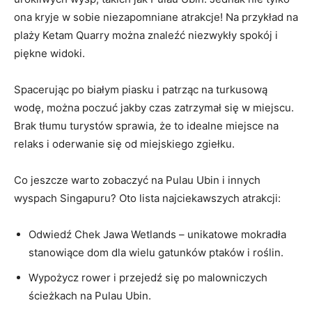
ona kryje w sobie niezapomniane atrakcje! ⁢Na przykład na
plaży Ketam Quarry można znaleźć niezwykły spokój i
piękne widoki.
Spacerując po białym piasku i patrząc ‌na turkusową
‌wodę, można poczuć jakby czas zatrzymał się ⁣w ‌miejscu.
Brak tłumu turystów sprawia, że ⁢to‌ idealne miejsce⁣ na
relaks i oderwanie się ​od miejskiego ‍zgiełku.
Co⁤ jeszcze ​warto‌ zobaczyć na Pulau Ubin ⁤i innych
wyspach Singapuru? Oto lista ‍najciekawszych atrakcji:
Odwiedź Chek Jawa ​Wetlands – unikatowe⁣ mokradła
stanowiące dom⁢ dla wielu gatunków ptaków i roślin.
Wypożycz rower i przejedź ‍się po malowniczych
ścieżkach‌ na Pulau Ubin.