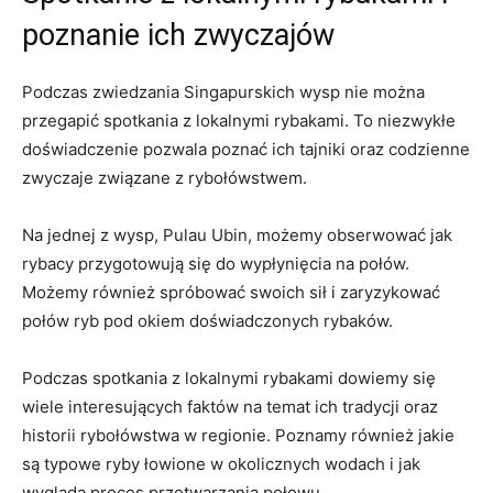
poznanie ich zwyczajów
Podczas zwiedzania Singapurskich wysp ⁣nie ⁣można
‍przegapić spotkania ⁤z lokalnymi ⁤rybakami. To niezwykłe
doświadczenie pozwala poznać ich ⁢tajniki ‌oraz⁤ codzienne
zwyczaje związane z rybołówstwem.
Na jednej z wysp, ‍Pulau ‍Ubin, możemy obserwować jak
⁢rybacy przygotowują się do wypłynięcia na połów.
Możemy również spróbować swoich sił‍ i​ zaryzykować
połów ryb pod ‍okiem doświadczonych⁣ rybaków.
Podczas spotkania z​ lokalnymi ‍rybakami​ dowiemy się
wiele⁢ interesujących faktów na temat ⁤ich ⁢tradycji oraz
⁤historii rybołówstwa ⁤w regionie. Poznamy również jakie
są typowe​ ryby łowione w ⁣okolicznych‍ wodach i jak
⁢wygląda proces przetwarzania połowu.