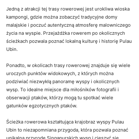
Jedną ⁣z​ atrakcji ⁤tej trasy ⁣rowerowej​ jest urokliwa⁢ wioska
kampongi, gdzie ​można zobaczyć tradycyjne domy
malajskie i poczuć autentyczną atmosferę malowniczego
życia na wyspie. Przejażdżka rowerem ​po⁢ okolicznych
ścieżkach⁣ pozwala poznać lokalną kulturę i historię Pulau
Ubin.
Ponadto, w okolicach ⁣trasy⁣ rowerowej znajduje się wiele
uroczych punktów widokowych, z których ‍można
podziwiać niezwykłą​ panoramę‌ wyspy i okolicznych
wysp. To⁣ idealne miejsce dla‌ miłośników ‌fotografii i
obserwacji ptaków,‍ którzy ⁣mogą tu ⁣spotkać⁣ wiele
gatunków egzotycznych ⁢ptaków.
Ścieżka rowerowa kształtująca krajobraz⁣ wyspy Pulau
Ubin to niezapomniana przygoda,‌ która pozwala ⁤poznać
unikalną ‌przyrodę Singapurskich‍ wysp i cieszyć się‍