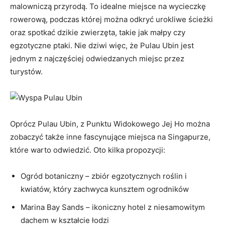
⁣malowniczą przyrodą. To idealne miejsce ‍na wycieczkę‍
rowerową, podczas której można odkryć urokliwe ścieżki
oraz spotkać⁤ dzikie zwierzęta,⁢ takie jak ⁣małpy czy
egzotyczne ptaki. ‍Nie dziwi więc, że Pulau Ubin jest
jednym z najczęściej odwiedzanych ⁤miejsc przez
turystów.
Oprócz Pulau​ Ubin, z Punktu Widokowego Jej ⁤Ho można
zobaczyć także inne fascynujące miejsca na Singapurze,
które⁢ warto odwiedzić. Oto kilka propozycji:
Ogród botaniczny –‌ zbiór egzotycznych ⁢roślin ⁣i
kwiatów, który zachwyca ‌kunsztem ogrodników
Marina Bay Sands – ikoniczny ⁢hotel⁣ z niesamowitym
dachem w kształcie ⁣łodzi