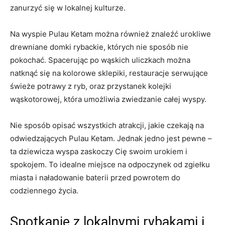
zanurzyć się ‍w lokalnej kulturze.
Na wyspie Pulau Ketam można również znaleźć urokliwe
drewniane domki rybackie, których⁢ nie sposób nie
pokochać.⁤ Spacerując‍ po ​wąskich uliczkach można
natknąć się na kolorowe sklepiki, restauracje serwujące
świeże potrawy⁣ z ryb, oraz​ przystanek kolejki​
wąskotorowej, która umożliwia zwiedzanie całej wyspy.
Nie⁤ sposób opisać wszystkich atrakcji, jakie czekają na
odwiedzających Pulau Ketam. Jednak jedno jest ⁣pewne –
ta dziewicza wyspa zaskoczy Cię swoim urokiem i
spokojem. To idealne miejsce na odpoczynek od zgiełku
⁣miasta i naładowanie ​baterii przed ⁢powrotem do⁤
codziennego życia.
Spotkanie‌ z lokalnymi‌ rybakami i