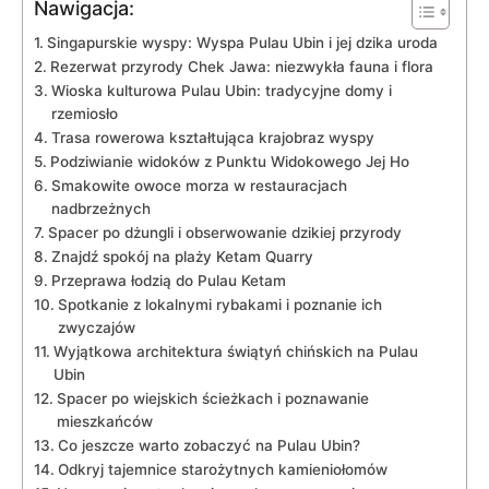
Nawigacja:
Singapurskie ‌wyspy: ⁣Wyspa Pulau Ubin i jej dzika ​uroda
Rezerwat przyrody Chek ‍Jawa: ‌niezwykła fauna i flora
Wioska kulturowa Pulau ‌Ubin: ⁣tradycyjne domy i
rzemiosło
Trasa rowerowa kształtująca krajobraz wyspy
Podziwianie widoków ⁤z Punktu‍ Widokowego Jej Ho
Smakowite⁢ owoce⁣ morza w⁢ restauracjach
nadbrzeżnych
Spacer po‌ dżungli i obserwowanie dzikiej przyrody
Znajdź⁢ spokój⁣ na plaży Ketam Quarry
Przeprawa łodzią do Pulau Ketam
Spotkanie‌ z lokalnymi‌ rybakami i poznanie ich
zwyczajów
Wyjątkowa architektura świątyń chińskich na Pulau
Ubin
Spacer po wiejskich ścieżkach ⁤i poznawanie
mieszkańców
Co jeszcze‍ warto zobaczyć na Pulau Ubin?
Odkryj tajemnice starożytnych kamieniołomów