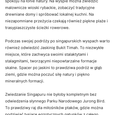
spokoju⁢ na⁤ łonie natury.⁣ Na wyspie ‌można zwiedzić
malownicze wioski rybackie, zobaczyć⁣ tradycyjne
drewniane domy​ i spróbować lokalnej kuchni. Na
niezapomniane przeżycia czekają ⁢również⁢ piękne‌ plaże i
trasypiaszczyste ścieżki rowerowe.
Podczas swojej‌ podróży po singapurskich⁢ wyspach warto
również odwiedzić Jaskinię Bukit Timah. To‌ niezwykłe
miejsce, które zachwyca⁣ swoimi ⁤stalaktytami ‍i
stalagmitami, tworzącymi niepowtarzalne formacje‍
skalne. Spacer po jaskini to prawdziwa​ podróż⁣ w ⁣głąb
ziemi, gdzie ​można poczuć siłę natury i piękno
mineralnych⁢ formacji.
Zwiedzanie⁢ Singapuru nie​ byłoby⁢ kompletnym ⁤bez⁣
odwiedzenia ⁢słynnego ⁣Parku Narodowego Jurong⁤ Bird.
⁣To ⁤prawdziwy ⁤raj dla ⁢miłośników ‍ptaków, gdzie​ można
podziwiać tysiące egzotycznych gatunków z ‌całego