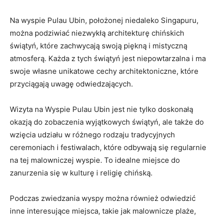
Na wyspie Pulau Ubin, położonej niedaleko Singapuru,
można podziwiać niezwykłą ​architekturę chińskich
świątyń, ​które zachwycają swoją piękną i mistyczną
atmosferą. Każda z tych świątyń jest niepowtarzalna i ma
⁣swoje własne unikatowe cechy architektoniczne,‌ które
przyciągają uwagę odwiedzających.
Wizyta ‌na Wyspie Pulau Ubin jest nie⁣ tylko doskonałą ​
okazją do​ zobaczenia wyjątkowych‌ świątyń, ale także do
wzięcia udziału ​w różnego rodzaju tradycyjnych
ceremoniach‍ i⁢ festiwalach, które odbywają się regularnie⁤
na tej malowniczej wyspie. To idealne miejsce ‌do
zanurzenia⁤ się w kulturę i religię chińską.
Podczas zwiedzania ⁢wyspy można ‌również odwiedzić
inne interesujące miejsca,‍ takie jak ​malownicze plaże,