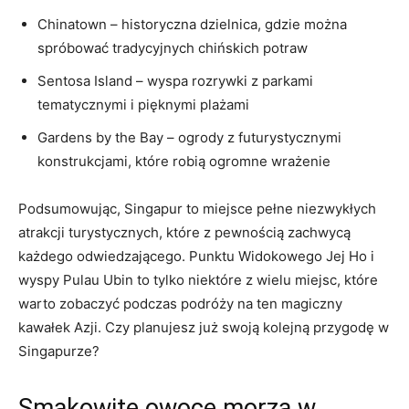
Chinatown​ – historyczna dzielnica, gdzie można
spróbować tradycyjnych chińskich potraw
Sentosa Island –⁤ wyspa⁤ rozrywki z parkami
tematycznymi i pięknymi plażami
Gardens by the​ Bay – ogrody z futurystycznymi
konstrukcjami, które robią ogromne wrażenie
Podsumowując, Singapur to miejsce pełne ⁤niezwykłych ​
atrakcji turystycznych, które z​ pewnością zachwycą
każdego odwiedzającego. ⁤Punktu Widokowego Jej Ho ​i
wyspy ‌Pulau Ubin⁢ to tylko niektóre z wielu miejsc,‍ które
warto⁤ zobaczyć ⁤podczas podróży na ten magiczny
kawałek Azji. ⁢Czy planujesz‌ już swoją kolejną ​przygodę w‌
Singapurze?
Smakowite⁢ owoce⁣ morza w⁢