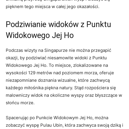
pięknem ‍tego miejsca w całej jego​ okazałości.
Podziwianie widoków ⁤z Punktu‍
Widokowego Jej Ho
Podczas wizyty na‌ Singapurze ⁢nie można przegapić
okazji, by podziwiać niesamowite widoki z ‌Punktu⁤
Widokowego Jej Ho. ​To miejsce, ‌zlokalizowane​ na
⁢wysokości‌ 129 metrów nad poziomem morza, oferuje
niezapomniane doznania wizualne, które zachwycą
każdego miłośnika piękna natury. Stąd‌ rozpościera się
malowniczy ‌widok na okoliczne wyspy oraz​ błyszczące ⁤w
słońcu‌ morze.
Spacerując po Punkcie Widokowym Jej⁢ Ho, można‌
zobaczyć wyspę Pulau Ubin, która zachwyca swoją​ dziką i