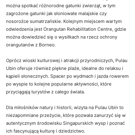
można ‍spotkać ⁢różnorodne ⁢gatunki zwierząt, ‌w tym
zagrożone ⁢gatunki jak słoniowate malajskie⁤ czy
nosorożce ⁤sumatrzańskie. Kolejnym‌ miejscem⁤ wartym
⁢odwiedzenia​ jest Orangutan Rehabilitation Centre, gdzie
⁣można dowiedzieć się⁤ o wysiłkach⁤ na rzecz ochrony
orangutanów‍ z Borneo.
Oprócz wioski​ kulturowej‍ i atrakcji przyrodniczych, Pulau
Ubin⁢ oferuje również piękne plaże, idealne ‍do relaksu i
‌kąpieli słonecznych. Spacer ‌po ⁤wydmach i jazda rowerem
po wyspie to kolejne popularne aktywności, które
przyciągają ​turystów z‌ całego świata.
Dla ‍miłośników natury i historii, wizyta na Pulau Ubin to
niezapomniane przeżycie, które pozwala zanurzyć się w
autentycznym środowisku Singapurskich wysp i poznać
⁤ich‍ fascynującą kulturę i dziedzictwo.