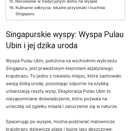
Nocowanie ⁣w tradycyjnym domu na ⁤wyspie
Kulinarne odkrycia: ‌lokalne⁢ przysmaki i kuchnia
Singapuru
Singapurskie ‌wyspy: ⁣Wyspa Pulau
Ubin i jej dzika ​uroda
Wyspa Pulau Ubin, położona ​na wschodnim ⁢wybrzeżu
Singapuru, jest prawdziwym klejnotem azjatyckiego
krajobrazu. To jedno z niewielu miejsc, które⁤ zachowało
swoją ⁤dziką urodę, pozostając odporne na szybką
urbanizację ​reszty wysp. Eksploracja Pulau Ubin to
niezapomniane doświadczenie, które ⁤pozwala⁢ na
ucieczkę ‍od zgiełku⁣ miasta⁢ i zanurzenie się w naturze.
Spacerując po wyspie, można podziwiać⁢ malownicze
krajobrazy,​ dziewicze plaże i​ bujne lasy deszczowe.