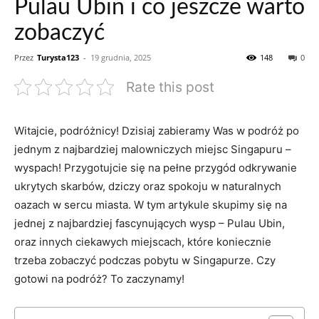
Pulau Ubin i co jeszcze warto
zobaczyć
Przez
Turysta123
-
19 grudnia, 2025
148
0
Rate this post
Witajcie, podróżnicy! Dzisiaj zabieramy Was w‌ podróż po
⁢jednym ⁤z ⁤najbardziej malowniczych miejsc Singapuru –
wyspach! ⁣Przygotujcie się na pełne przygód odkrywanie
ukrytych skarbów, dziczy oraz ‍spokoju w naturalnych
oazach w sercu miasta.‍ W‍ tym artykule skupimy się na
jednej​ z‍ najbardziej fascynujących wysp – Pulau Ubin,
oraz innych ciekawych​ miejscach,⁤ które koniecznie
trzeba zobaczyć​ podczas ‌pobytu w Singapurze. Czy
gotowi na ​podróż? To zaczynamy!