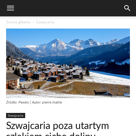
Strona główna
Szwajcaria
Źródło: Pexels | Autor: pierre matile
Szwajcaria
Szwajcaria poza utartym