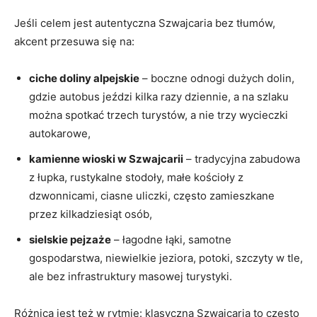
Jeśli celem jest autentyczna Szwajcaria bez tłumów,
akcent przesuwa się na:
ciche doliny alpejskie
– boczne odnogi dużych dolin,
gdzie autobus jeździ kilka razy dziennie, a na szlaku
można spotkać trzech turystów, a nie trzy wycieczki
autokarowe,
kamienne wioski w Szwajcarii
– tradycyjna zabudowa
z łupka, rustykalne stodoły, małe kościoły z
dzwonnicami, ciasne uliczki, często zamieszkane
przez kilkadziesiąt osób,
sielskie pejzaże
– łagodne łąki, samotne
gospodarstwa, niewielkie jeziora, potoki, szczyty w tle,
ale bez infrastruktury masowej turystyki.
Różnica jest też w rytmie: klasyczna Szwajcaria to często