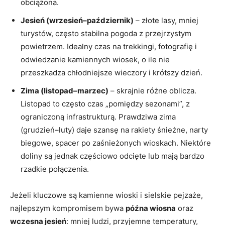
obciążona.
Jesień (wrzesień–październik)
– złote lasy, mniej
turystów, często stabilna pogoda z przejrzystym
powietrzem. Idealny czas na trekkingi, fotografię i
odwiedzanie kamiennych wiosek, o ile nie
przeszkadza chłodniejsze wieczory i krótszy dzień.
Zima (listopad–marzec)
– skrajnie różne oblicza.
Listopad to często czas „pomiędzy sezonami”, z
ograniczoną infrastrukturą. Prawdziwa zima
(grudzień–luty) daje szansę na rakiety śnieżne, narty
biegowe, spacer po zaśnieżonych wioskach. Niektóre
doliny są jednak częściowo odcięte lub mają bardzo
rzadkie połączenia.
Jeżeli kluczowe są kamienne wioski i sielskie pejzaże,
najlepszym kompromisem bywa
późna wiosna
oraz
wczesna jesień
: mniej ludzi, przyjemne temperatury,