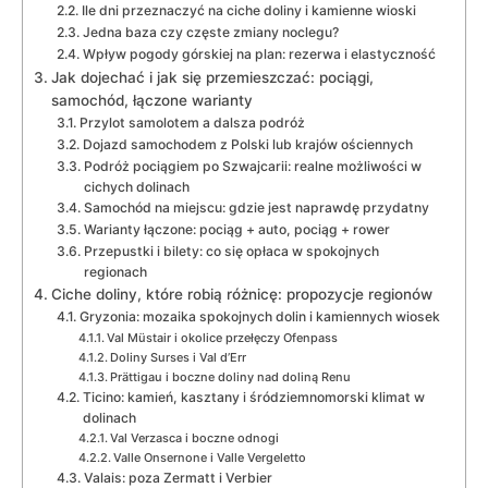
Ile dni przeznaczyć na ciche doliny i kamienne wioski
Jedna baza czy częste zmiany noclegu?
Wpływ pogody górskiej na plan: rezerwa i elastyczność
Jak dojechać i jak się przemieszczać: pociągi,
samochód, łączone warianty
Przylot samolotem a dalsza podróż
Dojazd samochodem z Polski lub krajów ościennych
Podróż pociągiem po Szwajcarii: realne możliwości w
cichych dolinach
Samochód na miejscu: gdzie jest naprawdę przydatny
Warianty łączone: pociąg + auto, pociąg + rower
Przepustki i bilety: co się opłaca w spokojnych
regionach
Ciche doliny, które robią różnicę: propozycje regionów
Gryzonia: mozaika spokojnych dolin i kamiennych wiosek
Val Müstair i okolice przełęczy Ofenpass
Doliny Surses i Val d’Err
Prättigau i boczne doliny nad doliną Renu
Ticino: kamień, kasztany i śródziemnomorski klimat w
dolinach
Val Verzasca i boczne odnogi
Valle Onsernone i Valle Vergeletto
Valais: poza Zermatt i Verbier