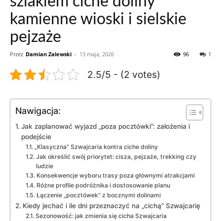
szlakiem ciche doliny
kamienne wioski i sielskie
pejzaże
Przez
Damian Zalewski
-
13 maja, 2026
96
1
2.5/5 - (2 votes)
Nawigacja:
Jak zaplanować wyjazd „poza pocztówki”: założenia i
podejście
„Klasyczna” Szwajcaria kontra ciche doliny
Jak określić swój priorytet: cisza, pejzaże, trekking czy
ludzie
Konsekwencje wyboru trasy poza głównymi atrakcjami
Różne profile podróżnika i dostosowanie planu
Łączenie „pocztówek” z bocznymi dolinami
Kiedy jechać i ile dni przeznaczyć na „cichą” Szwajcarię
Sezonowość: jak zmienia się cicha Szwajcaria