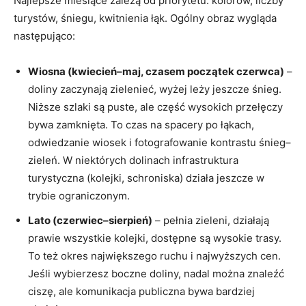
Najlepsze miesiące zależą od priorytetu: kolorów, liczby
turystów, śniegu, kwitnienia łąk. Ogólny obraz wygląda
następująco:
Wiosna (kwiecień–maj, czasem początek czerwca)
–
doliny zaczynają zielenieć, wyżej leży jeszcze śnieg.
Niższe szlaki są puste, ale część wysokich przełęczy
bywa zamknięta. To czas na spacery po łąkach,
odwiedzanie wiosek i fotografowanie kontrastu śnieg–
zieleń. W niektórych dolinach infrastruktura
turystyczna (kolejki, schroniska) działa jeszcze w
trybie ograniczonym.
Lato (czerwiec–sierpień)
– pełnia zieleni, działają
prawie wszystkie kolejki, dostępne są wysokie trasy.
To też okres największego ruchu i najwyższych cen.
Jeśli wybierzesz boczne doliny, nadal można znaleźć
ciszę, ale komunikacja publiczna bywa bardziej