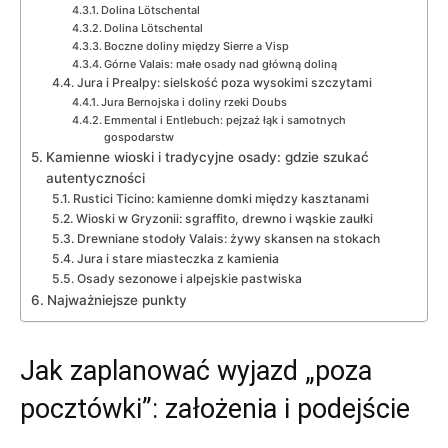
Dolina Lötschental
Dolina Lötschental
Boczne doliny między Sierre a Visp
Górne Valais: małe osady nad główną doliną
Jura i Prealpy: sielskość poza wysokimi szczytami
Jura Bernojska i doliny rzeki Doubs
Emmental i Entlebuch: pejzaż łąk i samotnych
gospodarstw
Kamienne wioski i tradycyjne osady: gdzie szukać
autentyczności
Rustici Ticino: kamienne domki między kasztanami
Wioski w Gryzonii: sgraffito, drewno i wąskie zaułki
Drewniane stodoły Valais: żywy skansen na stokach
Jura i stare miasteczka z kamienia
Osady sezonowe i alpejskie pastwiska
Najważniejsze punkty
Jak zaplanować wyjazd „poza
pocztówki”: założenia i podejście