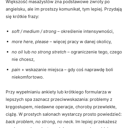
Większość masażystów zna podstawowe zwroty po
angielsku, ale im prostszy komunikat, tym lepiej. Przydają
się krótkie frazy:
soft / medium / strong
– określenie intensywności,
more here, please
– więcej pracy w danej okolicy,
no oil
lub
no strong stretch
– ograniczenie tego, czego
nie chcesz,
pain
+ wskazanie miejsca – gdy coś naprawdę boli
niekomfortowo.
Przy wypełnianiu ankiety lub krótkiego formularza w
lepszych spa zaznacz przeciwwskazania: problemy z
kręgosłupem, niedawne operacje, choroby przewlekłe,
ciążę. W prostych salonach wystarczy prosto powiedzieć:
back problem
,
no strong
,
no neck
. Im lepiej przekażesz