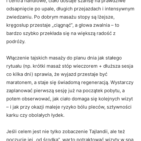
i centra handlowe, ciało dostaje szansę na prawdziwe
odsapnięcie po upale, długich przejazdach i intensywnym
zwiedzaniu. Po dobrym masażu stopy są lżejsze,
kręgosłup przestaje „ciągnąć”, a głowa zwalnia – to
bardzo szybko przekłada się na większą radość z
podróży.
Włączenie tajskich masaży do planu dnia jak stałego
rytuału (np. krótki masaż stóp wieczorem + dłuższa sesja
co kilka dni) sprawia, że wyjazd przestaje być
maratonem, a staje się świadomą regeneracją. Wystarczy
zaplanować pierwszą sesję już na początek pobytu, a
potem obserwować, jak ciało domaga się kolejnych wizyt
– i jak przy okazji maleje ryzyko bólu pleców, sztywności
karku czy obolałych łydek.
Jeśli celem jest nie tylko zobaczenie Tajlandii, ale też
poczucie jej „od środka”, warto potraktować wizyty w spa