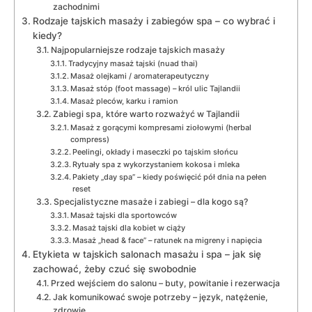
zachodnimi
Rodzaje tajskich masaży i zabiegów spa – co wybrać i
kiedy?
Najpopularniejsze rodzaje tajskich masaży
Tradycyjny masaż tajski (nuad thai)
Masaż olejkami / aromaterapeutyczny
Masaż stóp (foot massage) – król ulic Tajlandii
Masaż pleców, karku i ramion
Zabiegi spa, które warto rozważyć w Tajlandii
Masaż z gorącymi kompresami ziołowymi (herbal
compress)
Peelingi, okłady i maseczki po tajskim słońcu
Rytuały spa z wykorzystaniem kokosa i mleka
Pakiety „day spa” – kiedy poświęcić pół dnia na pełen
reset
Specjalistyczne masaże i zabiegi – dla kogo są?
Masaż tajski dla sportowców
Masaż tajski dla kobiet w ciąży
Masaż „head & face” – ratunek na migreny i napięcia
Etykieta w tajskich salonach masażu i spa – jak się
zachować, żeby czuć się swobodnie
Przed wejściem do salonu – buty, powitanie i rezerwacja
Jak komunikować swoje potrzeby – język, natężenie,
zdrowie