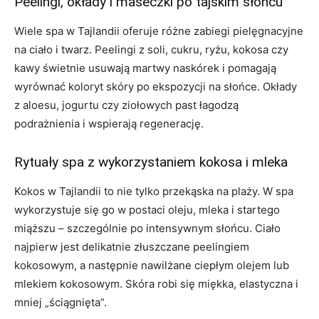
Peelingi, okłady i maseczki po tajskim słońcu
Wiele spa w Tajlandii oferuje różne zabiegi pielęgnacyjne
na ciało i twarz. Peelingi z soli, cukru, ryżu, kokosa czy
kawy świetnie usuwają martwy naskórek i pomagają
wyrównać koloryt skóry po ekspozycji na słońce. Okłady
z aloesu, jogurtu czy ziołowych past łagodzą
podrażnienia i wspierają regenerację.
Rytuały spa z wykorzystaniem kokosa i mleka
Kokos w Tajlandii to nie tylko przekąska na plaży. W spa
wykorzystuje się go w postaci oleju, mleka i startego
miąższu – szczególnie po intensywnym słońcu. Ciało
najpierw jest delikatnie złuszczane peelingiem
kokosowym, a następnie nawilżane ciepłym olejem lub
mlekiem kokosowym. Skóra robi się miękka, elastyczna i
mniej „ściągnięta”.