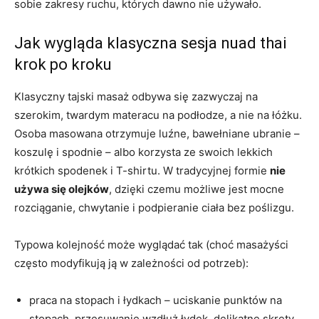
sobie zakresy ruchu, których dawno nie używało.
Jak wygląda klasyczna sesja nuad thai
krok po kroku
Klasyczny tajski masaż odbywa się zazwyczaj na
szerokim, twardym materacu na podłodze, a nie na łóżku.
Osoba masowana otrzymuje luźne, bawełniane ubranie –
koszulę i spodnie – albo korzysta ze swoich lekkich
krótkich spodenek i T-shirtu. W tradycyjnej formie
nie
używa się olejków
, dzięki czemu możliwe jest mocne
rozciąganie, chwytanie i podpieranie ciała bez poślizgu.
Typowa kolejność może wyglądać tak (choć masażyści
często modyfikują ją w zależności od potrzeb):
praca na stopach i łydkach – uciskanie punktów na
stopach, przesuwanie wzdłuż łydek, delikatne skręty