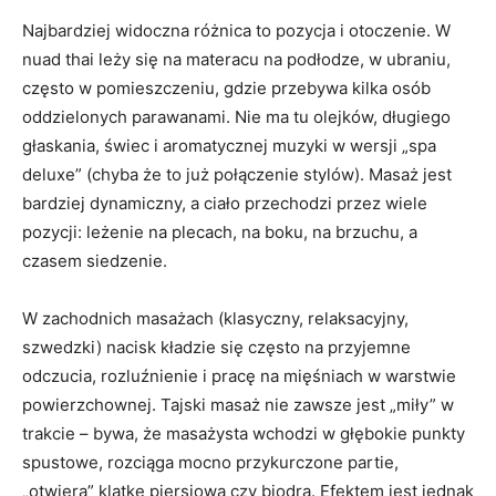
Najbardziej widoczna różnica to pozycja i otoczenie. W
nuad thai leży się na materacu na podłodze, w ubraniu,
często w pomieszczeniu, gdzie przebywa kilka osób
oddzielonych parawanami. Nie ma tu olejków, długiego
głaskania, świec i aromatycznej muzyki w wersji „spa
deluxe” (chyba że to już połączenie stylów). Masaż jest
bardziej dynamiczny, a ciało przechodzi przez wiele
pozycji: leżenie na plecach, na boku, na brzuchu, a
czasem siedzenie.
W zachodnich masażach (klasyczny, relaksacyjny,
szwedzki) nacisk kładzie się często na przyjemne
odczucia, rozluźnienie i pracę na mięśniach w warstwie
powierzchownej. Tajski masaż nie zawsze jest „miły” w
trakcie – bywa, że masażysta wchodzi w głębokie punkty
spustowe, rozciąga mocno przykurczone partie,
„otwiera” klatkę piersiową czy biodra. Efektem jest jednak