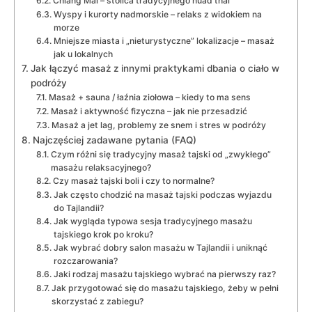
Chiang Mai – stolica tradycyjnego nuad thai
Wyspy i kurorty nadmorskie – relaks z widokiem na
morze
Mniejsze miasta i „nieturystyczne” lokalizacje – masaż
jak u lokalnych
Jak łączyć masaż z innymi praktykami dbania o ciało w
podróży
Masaż + sauna / łaźnia ziołowa – kiedy to ma sens
Masaż i aktywność fizyczna – jak nie przesadzić
Masaż a jet lag, problemy ze snem i stres w podróży
Najczęściej zadawane pytania (FAQ)
Czym różni się tradycyjny masaż tajski od „zwykłego”
masażu relaksacyjnego?
Czy masaż tajski boli i czy to normalne?
Jak często chodzić na masaż tajski podczas wyjazdu
do Tajlandii?
Jak wygląda typowa sesja tradycyjnego masażu
tajskiego krok po kroku?
Jak wybrać dobry salon masażu w Tajlandii i uniknąć
rozczarowania?
Jaki rodzaj masażu tajskiego wybrać na pierwszy raz?
Jak przygotować się do masażu tajskiego, żeby w pełni
skorzystać z zabiegu?