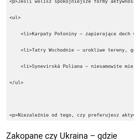
<p>Jeśli wolisz spokojniejsze formy aktywności
<ul>
    <li>Karpaty Połoniny – zapierające dech w 
    <li>Tatry Wschodnie – urokliwe tereny, gdz
    <li>Synevirská Poliana – niesamowite miejs
</ul>
<p>Niezależnie od tego, czy preferujesz aktywn
Zakopane⁢ czy ‌Ukraina⁣ –⁢ gdzie