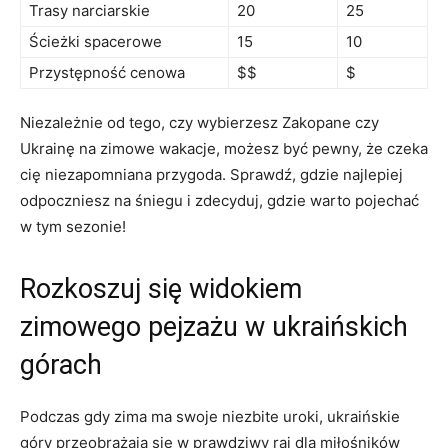
Trasy narciarskie
20
25
Ścieżki spacerowe
15
10
Przystępność cenowa
$$
$
Niezależnie od tego, czy​ wybierzesz Zakopane czy
Ukrainę na zimowe ‍wakacje, możesz być​ pewny, że czeka
cię niezapomniana przygoda. Sprawdź, gdzie najlepiej⁢
odpoczniesz na ⁣śniegu ​i ⁤zdecyduj, ​gdzie warto ​pojechać
w tym sezonie!
Rozkoszuj się widokiem
zimowego pejzażu w ukraińskich
górach
Podczas gdy⁣ zima ma ⁣swoje niezbite uroki,⁣ ukraińskie
góry przeobrażają się w prawdziwy raj dla miłośników