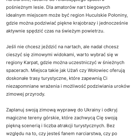
pośnieżnym lesie. Dla amatorów nart biegowych
idealnym miejscem ⁢może być region Huculskie Połoniny,
gdzie‌ można podziwiać piękne krajobrazy‍ i jednocześnie‍
aktywnie ⁣spędzić czas na świeżym powietrzu.
Jeśli nie chcesz jeździć ‌na nartach, ale nadal chcesz​
cieszyć się zimowymi ​widokami, warto wybrać się w
regiony Karpat, gdzie ⁤można uczestniczyć w śnieżnych
spacerach. Miejsca⁤ takie jak Użań czy Wołowiec oferują
doskonałe trasy turystyczne,‌ które zapewnią Ci
niezapomniane wrażenia i możliwość podziwiania uroków
zimowej przyrody.
Zaplanuj swoją zimową wyprawę do Ukrainy i odkryj
magiczne tereny górskie, które zachwycą Cię swoją
piękną scenerią i liczba ​atrakcji turystycznych. Bez
‍względu na to, czy jesteś fanem narciarstwa, czy po