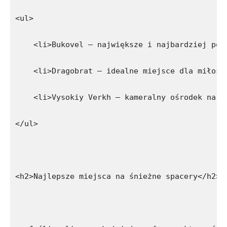
<ul>
    <li>Bukovel – największe i najbardziej pop
    <li>Dragobrat – idealne miejsce dla miłośn
    <li>Vysokiy Verkh – kameralny ośrodek narc
</ul>
<h2>Najlepsze miejsca na śnieżne spacery</h2>