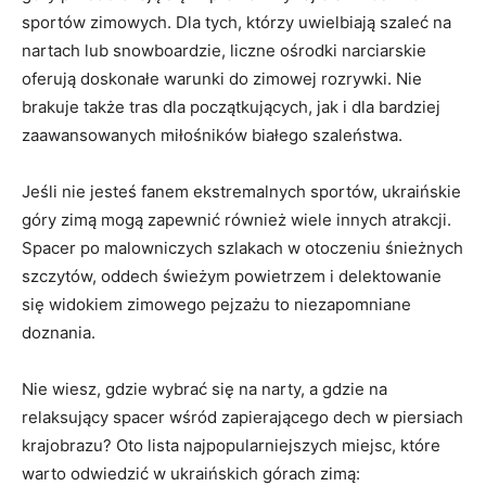
sportów‍ zimowych. Dla tych, którzy uwielbiają szaleć na
nartach lub snowboardzie, liczne ośrodki narciarskie
oferują doskonałe warunki do zimowej rozrywki. Nie
brakuje ‌także tras dla początkujących, jak i ⁣dla bardziej
zaawansowanych miłośników białego szaleństwa.⁤
Jeśli nie jesteś fanem ekstremalnych sportów, ukraińskie
góry zimą mogą‍ zapewnić również wiele innych atrakcji.
‌Spacer po‍ malowniczych szlakach w otoczeniu śnieżnych
szczytów, oddech świeżym⁤ powietrzem i delektowanie
‌się widokiem zimowego pejzażu to niezapomniane
doznania.
Nie wiesz, gdzie wybrać się na ‍narty, a gdzie ​na
relaksujący spacer wśród ‍zapierającego dech‌ w ​piersiach⁤
krajobrazu?⁤ Oto lista ‍najpopularniejszych miejsc, które
warto odwiedzić ⁤w ukraińskich górach zimą: