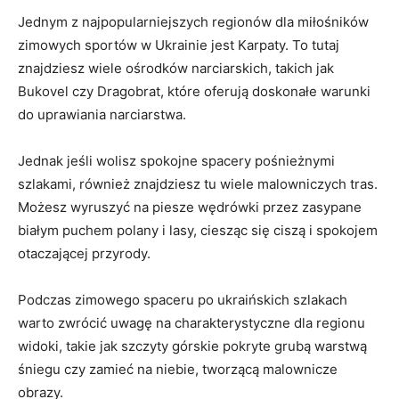
Jednym z najpopularniejszych regionów dla miłośników
zimowych sportów w Ukrainie jest‍ Karpaty. To tutaj
znajdziesz wiele ośrodków narciarskich, takich jak‍
Bukovel czy Dragobrat, które oferują doskonałe warunki‌
do uprawiania narciarstwa.
Jednak jeśli ​wolisz spokojne spacery‌ pośnieżnymi
szlakami, ‌również znajdziesz tu wiele ​malowniczych tras.
Możesz wyruszyć ‌na piesze wędrówki przez ⁤zasypane⁣
białym puchem​ polany i lasy, ciesząc się ciszą ⁢i‍ spokojem
otaczającej przyrody.
Podczas zimowego spaceru po ukraińskich szlakach
warto zwrócić​ uwagę na charakterystyczne dla regionu ​
widoki, takie⁢ jak‍ szczyty górskie ⁢pokryte grubą warstwą
śniegu⁢ czy zamieć na niebie, tworzącą⁢ malownicze
obrazy.