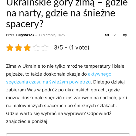
Ukraińskie góry zimą – gdzie
na narty, gdzie na śnieżne
spacery?
Przez
Turysta123
-
17 sierpnia, 2025
168
1
3/5 - (1 vote)
Zima w ​Ukrainie to nie tylko mroźne temperatury ‍i białe
pejzaże, to także doskonała okazja do
aktywnego
spędzania czasu ⁣na świeżym powietrzu
. Dlatego dzisiaj ​
zabieram Was w podróż po ⁣ukraińskich górach, gdzie
można doskonale ⁢spędzić czas zarówno‍ na nartach, jak i⁤
na malowniczych spacerach‌ po śnieżnych szlakach.
Gdzie warto się wybrać na wyprawę? Odpowiedź
znajdziecie ⁢poniżej!