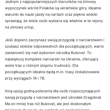
Jednym z najpopularniejszych kierunków na ​zimowy
wypoczynek wśród Polaków ⁤są ukraińskie góry. Idealne
warunki‍ do nauki jazdy na‍ nartach‌ oraz piękne widoki
sprawiają, że wiele osób wybiera się właśnie ⁣w te‌ rejony
na zimowy‌ urlop.
Jeśli dopiero zaczynasz swoją przygodę z narciarstwem i
szukasz stoków odpowiednich dla początkujących, ⁤warto
zastanowić‌ się nad wyborem ośrodka Bukovel. To ​
największy kompleks narciarski⁢ na Ukrainie, oferujący
wiele tras o ⁣różnym stopniu trudności. Dla
początkujących idealne⁤ będą m.in. trasy zlokalizowane
przy wyciągach ⁢7A⁤ i ⁣7B.
Inną opcją godną ​polecenia dla osób rozpoczynających
swoją⁢ przygodę z narciarstwem jest ‍ośrodek Dragobrat.
Ma on mniej tras niż Bukovel, ⁣ale jest doskonałym