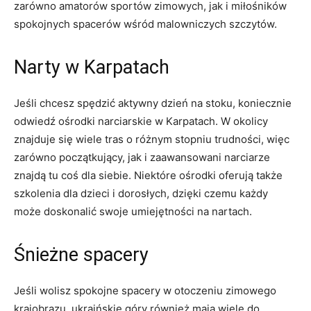
zarówno⁢ amatorów sportów zimowych, jak i miłośników
spokojnych spacerów wśród malowniczych szczytów.
Narty w Karpatach
Jeśli chcesz spędzić aktywny dzień na stoku, koniecznie⁣
odwiedź ⁤ośrodki narciarskie w Karpatach. W okolicy
znajduje się ⁢wiele tras ​o różnym stopniu trudności, więc
⁣zarówno początkujący, ⁤jak ‌i⁤ zaawansowani narciarze
znajdą tu coś dla ⁢siebie. Niektóre ośrodki⁤ oferują także
szkolenia dla‌ dzieci i dorosłych, dzięki czemu każdy
może doskonalić⁢ swoje umiejętności ⁢na nartach.
Śnieżne spacery
Jeśli wolisz spokojne spacery w otoczeniu zimowego
krajobrazu, ukraińskie​ góry również mają wiele do