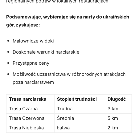
regionalnych potraw w lokalnych ⁣restauracjach.
Podsumowując, wybierając się na narty do‍ ukraińskich​
gór, zyskujesz:
Malownicze widoki
Doskonałe warunki narciarskie
Przystępne ceny
Możliwość uczestnictwa w różnorodnych⁣ atrakcjach
poza ​narciarstwem
Trasa narciarska
Stopień trudności
Długość
Trasa Czarna
Trudna
3 km
Trasa Czerwona
Średnia
5 km
Trasa ‌Niebieska
Łatwa
2 km