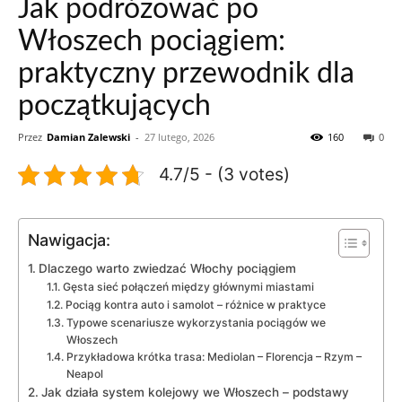
Jak podróżować po
Włoszech pociągiem:
praktyczny przewodnik dla
początkujących
Przez
Damian Zalewski
-
27 lutego, 2026
160
0
4.7/5 - (3 votes)
Nawigacja:
Dlaczego warto zwiedzać Włochy pociągiem
Gęsta sieć połączeń między głównymi miastami
Pociąg kontra auto i samolot – różnice w praktyce
Typowe scenariusze wykorzystania pociągów we
Włoszech
Przykładowa krótka trasa: Mediolan – Florencja – Rzym –
Neapol
Jak działa system kolejowy we Włoszech – podstawy