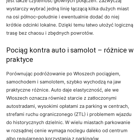
jest także czytelność głównych połączeń. Zazwyczaj
wystarczy wybrać jedną linię łączącą kilka dużych miast
na osi północ–południe i ewentualnie dodać do niej
krótkie odcinki lokalne. Dzięki temu łatwo ułożyć logiczną
trasę bez chaosu i zbędnych powrotów.
Pociąg kontra auto i samolot – różnice w
praktyce
Porównując podróżowanie po Włoszech pociągiem,
samochodem i samolotem, szybko wychodzą na jaw
praktyczne różnice. Auto daje elastyczność, ale we
Włoszech oznacza również starcie z zatłoczonymi
autostradami, wysokimi opłatami za parking w centrach,
strefami ruchu ograniczonego (ZTL) i problemem wjazdu
do historycznych dzielnic. W wielu miastach parkowanie
w rozsądnej cenie wymaga noclegu daleko od centrum
albo regularnego korzystania z parkingów