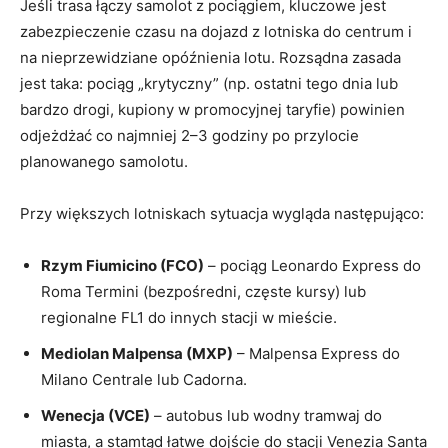
Jeśli trasa łączy samolot z pociągiem, kluczowe jest
zabezpieczenie czasu na dojazd z lotniska do centrum i
na nieprzewidziane opóźnienia lotu. Rozsądna zasada
jest taka: pociąg „krytyczny” (np. ostatni tego dnia lub
bardzo drogi, kupiony w promocyjnej taryfie) powinien
odjeżdżać co najmniej 2–3 godziny po przylocie
planowanego samolotu.
Przy większych lotniskach sytuacja wygląda następująco:
Rzym Fiumicino (FCO)
– pociąg Leonardo Express do
Roma Termini (bezpośredni, częste kursy) lub
regionalne FL1 do innych stacji w mieście.
Mediolan Malpensa (MXP)
– Malpensa Express do
Milano Centrale lub Cadorna.
Wenecja (VCE)
– autobus lub wodny tramwaj do
miasta, a stamtąd łatwe dojście do stacji Venezia Santa