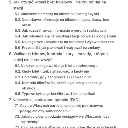
Jak czytać włoski bilet kolejowy i nie zgubić się na
stacji
Kluczowe elementy na bilecie na pociąg szybki
Dodatkowe informacje na bilecie: miejsca, klasa, kod
biletu
Jak rozszyfrować informację o peronie i sektorach
Jak odnaleźć się na włoskiej stacji: od wejścia do peronu
Najczęstsze komunikaty na tablicach i wyświetlaczach
Przesiadki: jak planować i reagować na zmiany
Walidacja biletów, kontrola i kary – zasady, których
lepiej nie lekceważyć
Na czym polega walidacja biletu papierowego
Kiedy bilet trzeba skasować, a kiedy nie
Co zrobić, gdy zapomnisz skasować bilet
Kontrola biletów: jak przebiega i czego oczekuje
obsługa
Typowe sytuacje konfliktowe i jak ich unikać
Najczęściej zadawane pytania (FAQ)
Czy po Włoszech bardziej opłaca się podróżować
pociągiem czy samochodem?
Jakie są główne rodzaje pociągów we Włoszech i czym
się różnią?
Czy pociągi we Włoszech są wygodne dla osób jadących