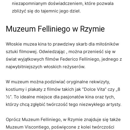
niezapomnianym doświadczeniem, które⁤ pozwala
zbliżyć się do tajemnic ⁢jego dzieł.
Muzeum Felliniego w⁤ Rzymie
Włoskie muzea kina to‌ prawdziwy skarb dla miłośników
sztuki ⁢filmowej. Odwiedzając , można przenieść się w
świat wyjątkowych ‌filmów Federico ⁣Felliniego, jednego z
najwybitniejszych ⁣włoskich reżyserów.
W muzeum ⁣można podziwiać oryginalne‍ rekwizyty,
kostiumy i plakaty⁣ z filmów takich jak ​”Dolce Vita” ⁢czy⁢ „8⁣
½”. To⁣ idealne miejsce dla pasjonatów⁣ kina oraz tych,
którzy chcą zgłębić⁢ twórczość tego niezwykłego artysty.
Oprócz Muzeum Felliniego,⁢ w Rzymie znajduje się ​także
⁢Muzeum Viscontiego,⁣ poświęcone z kolei twórczości