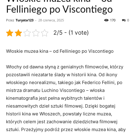
Felliniego po Viscontiego
Przez
Turysta123
-
28 czerwca, 2025
170
0
2/5 - (1 vote)
Włoskie⁣ muzea ⁤kina – ​od Felliniego po ⁢Viscontiego
Włochy⁣ od dawna słyną z genialnych ⁢filmowców, ​którzy
pozostawili niezatarte ślady w historii ⁣kina. Od ⁣ikony⁢
włoskiego neorealizmu, takiego jak ⁤Federico Fellini,⁤ po
mistrza⁤ dramatu Luchino⁤ Viscontiego – włoska ​
kinematografia jest​ pełna ⁤wybitnych⁤ talentów ⁢i
niesamowitych dzieł sztuki ‍filmowej. Dzięki bogatej
historii ‍kina we Włoszech, ‍powstały liczne​ muzea,
których celem jest zachowanie dziedzictwa filmowej
sztuki. Przeżyjmy podróż przez ⁣włoskie muzea kina, aby