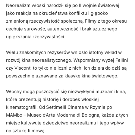
Neorealizm ​włoski narodził się ​po II wojnie⁢ światowej
⁢jako ⁢reakcja na okrucieństwa konfliktu i głęboko
zmienioną⁣ rzeczywistość społeczną. ⁢Filmy‌ z ‍tego okresu
cechuje surowość, autentyczność i brak sztucznego
upiększania rzeczywistości.
Wielu znakomitych reżyserów‌ wniosło istotny ‌wkład w
rozwój ‍kina ‍neorealistycznego. Wspomniany⁤ wyżej Fellini
czy ​Visconti to tylko nieliczni z nich. Ich dzieła⁣ do dziś‌ są
⁢powszechnie uznawane za klasykę kina światowego.
Włochy mogą‌ poszczycić się‍ niezwykłymi ‌muzeami kina,
które ​prezentują historię i dorobek włoskiej
kinematografii. Od Settimelli ‌Cinema w Rzymie ‍po
MAMbo – Museo⁤ d’Arte Moderna di​ Bologna, każde z⁢ tych
miejsc kultywuje dziedzictwo neorealizmu i jego wpływ‍
na sztukę filmową.