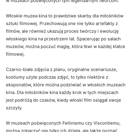
w muzeach​ poświęconych tym legendarnym twórcom.
Włoskie muzea​ kina to ​prawdziwe skarby dla miłośników
sztuki filmowej. ⁣Przechowują one⁢ nie tylko artefakty⁣ z
filmów, ale⁢ również ⁤ukazują ⁣proces twórczy i ewolucję⁢
włoskiego kina na‍ przestrzeni ‍lat. Spacerując po salach
muzeów, można poczuć ​magię, która tkwi w każdej klatce
filmowej.
Czarno-białe zdjęcia z planu, oryginalne scenariusze,
kostiumy użyte⁣ podczas zdjęć, to tylko niektóre z
eksponatów, ‌które można⁢ podziwiać w​ włoskich muzeach
kina. Dla miłośników ⁣kina ‌każdy krok w tych ‍miejscach
⁤jest ​podróżą⁢ do​ czasów, kiedy włoski film osiągał swoje
szczyty.
W muzeach poświęconych ⁣Felliniemu ⁣czy Viscontiemu,
można⁤ zobaczyć nie tylko ‌ich dzieła, ale także poznać