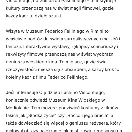
Viscontiego,​ od⁣ Galilea ⁣do Pasoliniego –​ te⁤ instytucje
kultury ‍przenoszą nas w świat ​magii ‌filmowej, gdzie⁣
każdy kadr to dzieło⁤ sztuki.
Wizyta w Muzeum Federico⁢ Felliniego ⁤w Rimini ‌to‌
właściwie⁣ podróż do świata surrealistycznych marzeń i
fantazji. Interaktywne wystawy, rękopisy scenariuszy i
rekwizyty⁣ filmowe ⁢przenoszą nas‍ w świat wyobraźni
geniusza ⁢włoskiego​ kina. To miejsce,⁤ gdzie świat
rzeczywistości miesza się z‍ absurdem, a każdy krok ⁤to
kolejny kadr z filmu Federico Felliniego.
Jeśli interesuje ⁢Cię dzieło Luchino Viscontiego,
koniecznie odwiedź Muzeum Kina ​Włoskiego w⁣
Mediolanie.⁤ Tam ⁤możesz podziwiać kostiumy ⁤z⁤ filmów
‍takich⁣ jak „Słodka życie” ​czy „Rocco i ⁢jego⁢ bracia”, a
także dowiedzieć ‍się⁤ więcej ‍o⁢ geniuszu reżysera, który
malował ⁢obrazy na ⁢ekranie jak ‍mistrzowie⁤ renesansu ‌na