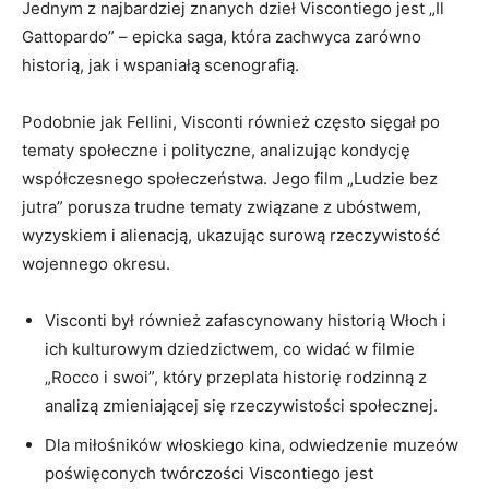
Jednym z​ najbardziej znanych dzieł Viscontiego jest „Il
Gattopardo” – ⁣epicka⁣ saga, która zachwyca zarówno
historią, jak ‍i wspaniałą scenografią.
Podobnie jak Fellini, Visconti również często sięgał po
tematy społeczne i polityczne, analizując kondycję
⁣współczesnego‌ społeczeństwa.‌ Jego film „Ludzie ⁣bez
jutra” porusza trudne tematy⁣ związane z ubóstwem,⁢
wyzyskiem⁤ i alienacją, ukazując surową rzeczywistość
wojennego okresu.
Visconti był⁣ również‌ zafascynowany​ historią ⁢Włoch i‌
ich​ kulturowym dziedzictwem, ⁣co widać w filmie
„Rocco i swoi”, który przeplata historię ‍rodzinną⁤ z
analizą zmieniającej się rzeczywistości⁤ społecznej.
Dla miłośników włoskiego kina, odwiedzenie muzeów
poświęconych twórczości Viscontiego jest‌