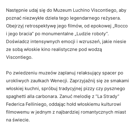
Następnie udaj ‌się do Muzeum ⁣Luchino Viscontiego, ‍aby
poznać niezwykłe dzieła tego ⁤legendarnego​ reżysera.​
Obejrzyj retrospektywę jego filmów,⁤ od ⁢epokowej „Rocco
i jego bracia” po monumentalne „Ludzie roboty”.
Doświadcz intensywnych emocji i wzruszeń,​ jakie niesie
ze ‍sobą ​włoskie kino realistyczne pod wodzą
Viscontiego.
Po zwiedzeniu muzeów zaplanuj relaksujący spacer po‌
urokliwych ‍zaułkach Wenecji. Zaprzyjaźnij się ze smakami
włoskiej ​kuchni, spróbuj⁣ tradycyjnej pizzy‌ czy⁢ pysznego
spaghetti ​alla carbonara. ‍Zanuć‌ melodię z ‍”La Strady”​
Federica ‍Felliniego, oddając hołd włoskiemu kulturowi⁣
filmowemu w jednym z​ najbardziej romantycznych miast
na świecie.