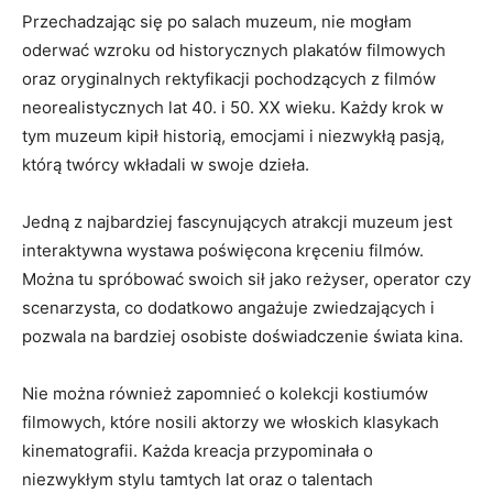
Przechadzając się po salach ‍muzeum, nie mogłam
oderwać wzroku od historycznych​ plakatów filmowych
oraz ‌oryginalnych⁤ rektyfikacji pochodzących z filmów
neorealistycznych lat 40. i 50. XX wieku. Każdy​ krok w
tym muzeum kipił historią, emocjami i niezwykłą ​pasją,
którą twórcy wkładali w swoje dzieła.
Jedną z najbardziej ‍fascynujących atrakcji‍ muzeum jest
⁤interaktywna wystawa‍ poświęcona ⁢kręceniu filmów.
Można ​tu spróbować swoich​ sił ⁢jako reżyser,⁢ operator czy‍
scenarzysta,‍ co dodatkowo angażuje​ zwiedzających i
pozwala na bardziej osobiste doświadczenie świata kina.
Nie można również zapomnieć o kolekcji⁢ kostiumów
filmowych, ‍które‍ nosili ​aktorzy ‍we ‌włoskich klasykach
‍kinematografii. Każda kreacja przypominała o
niezwykłym stylu tamtych lat oraz o talentach