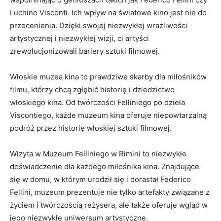
Luchino Visconti.⁤ Ich wpływ na światowe kino ⁣jest nie⁣ do
⁤przecenienia. ⁤Dzięki ‌swojej ‌niezwykłej wrażliwości
artystycznej i niezwykłej wizji, ci artyści
zrewolucjonizowali ⁣bariery sztuki⁣ filmowej.
Włoskie muzea‌ kina to prawdziwe skarby dla miłośników
filmu,⁢ którzy⁤ chcą​ zgłębić ‍historię‍ i dziedzictwo
‍włoskiego ⁤kina. Od twórczości Felliniego⁣ po dzieła
Viscontiego, każde​ muzeum kina ‌oferuje⁢ niepowtarzalną
podróż przez ‍historię włoskiej sztuki filmowej.
Wizyta w Muzeum Felliniego w Rimini⁤ to niezwykłe
doświadczenie ⁢dla ⁤każdego miłośnika⁣ kina. Znajdujące
się w domu, w którym urodził się ⁢i dorastał Federico
Fellini, muzeum prezentuje​ nie ⁢tylko artefakty związane z
życiem i ​twórczością reżysera, ale także oferuje ⁣wgląd w‍
jego niezwykłe uniwersum artystyczne.