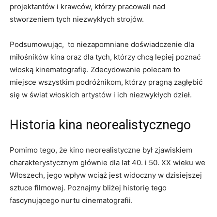
projektantów i krawców, którzy pracowali nad
stworzeniem tych niezwykłych strojów.
Podsumowując, ​ to ⁢niezapomniane ⁢doświadczenie dla
miłośników kina oraz dla‍ tych, którzy chcą lepiej‍ poznać
włoską kinematografię. ⁤Zdecydowanie polecam to
miejsce wszystkim podróżnikom,‌ którzy pragną zagłębić
⁢się w‌ świat włoskich artystów i ich niezwykłych dzieł.
Historia kina neorealistycznego
Pomimo tego, ‍że ‌kino ‍neorealistyczne‍ był ⁤zjawiskiem
charakterystycznym głównie ‍dla lat ⁤40. i​ 50. XX wieku we
Włoszech, jego wpływ wciąż jest ⁢widoczny​ w dzisiejszej
⁢sztuce‌ filmowej. Poznajmy bliżej historię⁢ tego
fascynującego nurtu cinematografii.