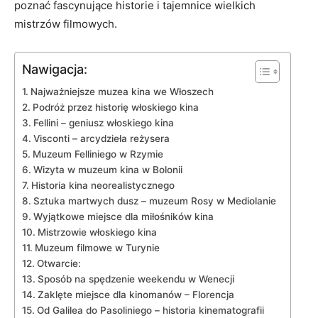
poznać ⁢fascynujące historie⁣ i tajemnice wielkich
mistrzów⁢ filmowych.
Nawigacja:
Najważniejsze muzea kina we Włoszech
Podróż przez ⁢historię włoskiego kina
Fellini – ⁤geniusz włoskiego‌ kina
Visconti – arcydzieła reżysera
Muzeum Felliniego w⁤ Rzymie
Wizyta w muzeum kina ⁤w Bolonii
Historia kina neorealistycznego
Sztuka ⁢martwych dusz ⁤– muzeum Rosy w Mediolanie
Wyjątkowe miejsce ⁤dla miłośników kina
Mistrzowie włoskiego⁤ kina
Muzeum ​filmowe w Turynie
Otwarcie:
Sposób na spędzenie ​weekendu ​w Wenecji
Zaklęte miejsce ​dla ​kinomanów – Florencja
Od ⁣Galilea do Pasoliniego – historia kinematografii