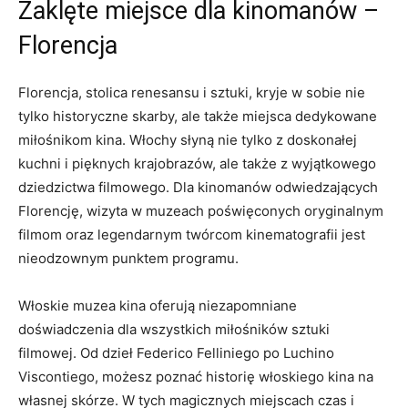
Zaklęte miejsce ​dla ​kinomanów –
Florencja
Florencja, stolica renesansu i‌ sztuki, ⁤kryje w ⁣sobie ‍nie
tylko ‌historyczne‌ skarby,⁢ ale także miejsca dedykowane
⁢miłośnikom ⁤kina. Włochy słyną nie‌ tylko ⁣z⁣ doskonałej
kuchni i pięknych krajobrazów, ale także z wyjątkowego
dziedzictwa filmowego. Dla kinomanów odwiedzających
Florencję, wizyta⁢ w muzeach poświęconych ⁣oryginalnym
⁤filmom ⁤oraz legendarnym twórcom⁣ kinematografii jest
nieodzownym punktem programu.
Włoskie muzea kina oferują niezapomniane
doświadczenia dla ⁣wszystkich miłośników sztuki
filmowej. Od dzieł Federico⁤ Felliniego po Luchino⁣
Viscontiego,⁣ możesz poznać historię włoskiego kina na
‍własnej‌ skórze. W tych magicznych miejscach ⁤czas ⁢i