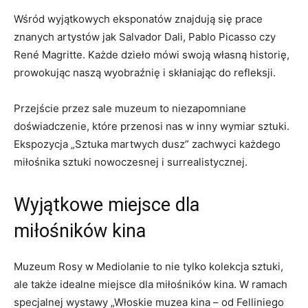
Wśród wyjątkowych eksponatów znajdują⁤ się⁤ prace
znanych artystów jak Salvador ⁤Dali, Pablo Picasso czy
René Magritte. Każde dzieło mówi swoją⁢ własną historię,
prowokując ‌naszą‍ wyobraźnię i skłaniając do‌ refleksji.
Przejście przez sale muzeum to ​niezapomniane
⁣doświadczenie, które przenosi nas w inny ⁢wymiar sztuki.
Ekspozycja „Sztuka‌ martwych dusz” zachwyci każdego
miłośnika⁢ sztuki‍ nowoczesnej i surrealistycznej.
Wyjątkowe miejsce ⁤dla
miłośników kina
Muzeum​ Rosy w Mediolanie to nie tylko​ kolekcja⁤ sztuki,
ale ⁤także idealne miejsce dla miłośników kina. W ramach
specjalnej wystawy ​„Włoskie⁤ muzea kina – od Felliniego