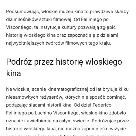
Podsumowując,⁢ włoskie muzea ⁤kina to prawdziwe skarby
dla miłośników sztuki filmowej. Od Felliniego po‌
Viscontiego, ⁤te instytucje kultury pozwalają zgłębić
historię włoskiego kina⁤ oraz zapoznać się z dziełami‌
najwybitniejszych twórców ​filmowych‍ tego ⁤kraju.
Podróż przez ⁢historię włoskiego
kina
Na włoskiej⁤ scenie kinematograficznej od lat bryluje kilku⁤
niesamowitych⁢ reżyserów, których ⁣nie sposób pominąć,
podążając śladami historii kina. Od dzieł Federico
‍Felliniego po ‍Luchino Viscontiego, włoskie kino zdobyło
uznanie ​i⁤ uwielbienie na⁣ całym świecie. Podróżując ‍przez
historię włoskiego kina, nie można⁣ zapomnieć⁣ o wizycie​