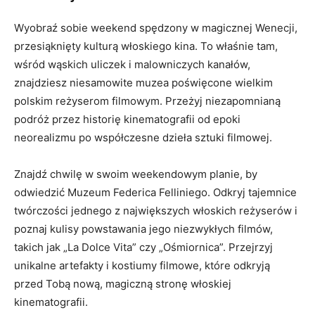
Wyobraź sobie weekend⁢ spędzony w magicznej Wenecji,
przesiąknięty kulturą włoskiego kina. To właśnie ⁣tam,⁣
wśród wąskich uliczek i malowniczych ‍kanałów,
znajdziesz⁣ niesamowite‌ muzea⁢ poświęcone wielkim
‍polskim reżyserom filmowym. Przeżyj ⁤niezapomnianą
‍podróż przez historię kinematografii‍ od epoki⁢
neorealizmu po współczesne dzieła ⁢sztuki filmowej.
Znajdź chwilę w swoim ⁢weekendowym planie, by
odwiedzić Muzeum Federica Felliniego. Odkryj tajemnice
twórczości jednego z‌ największych włoskich reżyserów i
⁣poznaj ⁢kulisy powstawania jego niezwykłych​ filmów,
takich jak „La Dolce ‌Vita” czy⁤ „Ośmiornica”. Przejrzyj​
unikalne artefakty i kostiumy filmowe, ⁣które ‌odkryją
przed Tobą nową,​ magiczną stronę włoskiej
kinematografii.