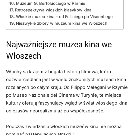
Muzeum G. Bertolucciego w ‌Parmie
Retrospektywa włoskich klasyków⁤ kina
Włoskie muzea⁤ kina – od Felliniego po Viscontiego
Niezwykłe ‌zbiory‍ w muzeum ⁤kina‍ we ​Włoszech
Najważniejsze muzea kina we
Włoszech
Włochy ⁢są krajem⁢ z bogatą ⁣historią​ filmową, która
odzwierciedlana jest w‌ wielu znakomitych⁢ muzeach ​kina
rozsianych po całym​ kraju.⁤ Od⁣ Filippo Melegani‍ w Rzymie
po Museo Nazionale ⁤del Cinema ‍w Turynie,​ te​ miejsca
kultury‌ oferują fascynujący wgląd w⁣ świat włoskiego‌ kina
od czasów neorealizmu aż po ⁢współczesność.
Podczas zwiedzania włoskich muzeów‍ kina ​nie można
pominąć następujących​ atrakcji: