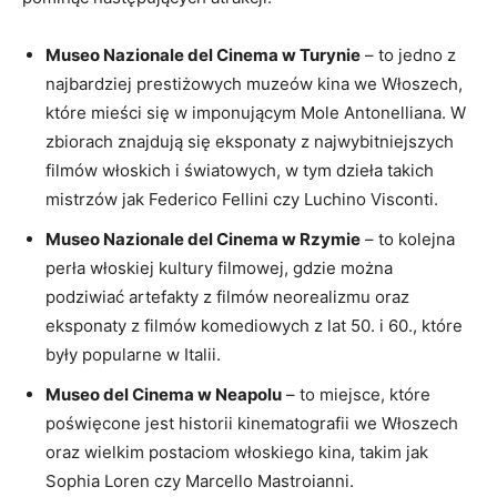
Museo Nazionale del ⁤Cinema w Turynie
– ‍to ‌jedno z
‌najbardziej prestiżowych⁢ muzeów kina we Włoszech,
‌które mieści się⁢ w imponującym Mole ⁤Antonelliana. ⁢W
zbiorach‍ znajdują się⁢ eksponaty z najwybitniejszych
filmów włoskich i światowych, w⁢ tym dzieła takich
mistrzów⁢ jak Federico​ Fellini czy Luchino Visconti.
Museo Nazionale‌ del Cinema w‍ Rzymie
– to kolejna
perła włoskiej kultury filmowej, gdzie można
podziwiać⁢ artefakty z filmów⁤ neorealizmu oraz
eksponaty ‌z filmów‌ komediowych z‍ lat ​50. i 60., które⁣
były popularne w Italii.
Museo ⁤del Cinema w Neapolu
–​ to miejsce, które
poświęcone jest historii ⁤kinematografii we Włoszech
oraz ⁣wielkim postaciom‌ włoskiego kina, takim⁢ jak ​
Sophia Loren czy Marcello Mastroianni.