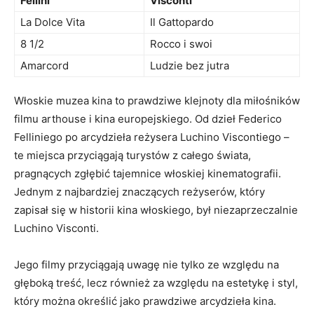
Fellini
Visconti
La Dolce Vita
Il⁣ Gattopardo
8 1/2
Rocco i swoi
Amarcord
Ludzie bez jutra
Włoskie muzea kina to⁤ prawdziwe klejnoty dla ⁣miłośników‌
filmu arthouse i ⁣kina​ europejskiego. Od dzieł ⁢Federico⁣
Felliniego po⁤ arcydzieła⁣ reżysera⁢ Luchino Viscontiego –
te ⁢miejsca przyciągają‍ turystów ⁢z całego‍ świata,
⁤pragnących zgłębić ‌tajemnice ⁣włoskiej ⁣kinematografii.
Jednym z najbardziej znaczących reżyserów, który
zapisał się w historii kina włoskiego, był​ niezaprzeczalnie
Luchino⁢ Visconti.
Jego filmy przyciągają‍ uwagę nie tylko‌ ze względu na
głęboką treść,⁣ lecz również za⁣ względu na ⁢estetykę i styl,
który można określić‍ jako prawdziwe arcydzieła kina.