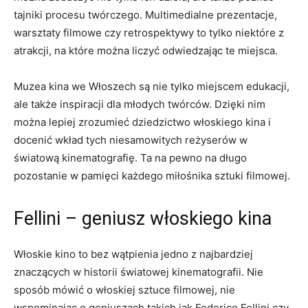
‌tajniki procesu twórczego. Multimedialne ‍prezentacje,
warsztaty filmowe czy retrospektywy to ⁤tylko niektóre ​z
atrakcji, na które można ⁢liczyć odwiedzając ⁤te miejsca.
Muzea kina we ⁣Włoszech są ‌nie tylko ‍miejscem edukacji,
ale ⁣także ​inspiracji dla młodych twórców. Dzięki nim
można ​lepiej ⁤zrozumieć dziedzictwo ‌włoskiego kina i
docenić wkład tych ⁢niesamowitych ‍reżyserów w
‌światową ⁢kinematografię.⁤ Ta na pewno na długo
pozostanie​ w pamięci każdego miłośnika sztuki filmowej.
Fellini – ⁤geniusz włoskiego‌ kina
Włoskie kino ⁢to bez wątpienia ⁣jedno‌ z najbardziej
znaczących w⁣ historii światowej kinematografii. Nie
sposób ​mówić o włoskiej sztuce filmowej, nie ​
wspominając o geniuszach takich‌ jak Federico ‍Fellini czy