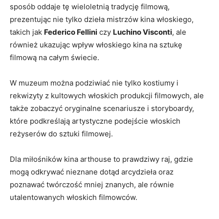
sposób⁢ oddaje tę wieloletnią⁣ tradycję filmową,
prezentując ⁤nie tylko ​dzieła mistrzów kina włoskiego,
takich ⁤jak⁤
Federico⁣ Fellini
czy⁣
Luchino Visconti
, ale
również ukazując ‌wpływ⁢ włoskiego kina na sztukę⁣
filmową ⁣na całym świecie.
W muzeum można podziwiać nie tylko kostiumy ‌i​
rekwizyty z kultowych włoskich produkcji‌ filmowych, ‍ale
także​ zobaczyć oryginalne scenariusze i storyboardy,
które podkreślają artystyczne‍ podejście włoskich
reżyserów ‍do sztuki ‍filmowej.
Dla miłośników kina ⁣arthouse to⁤ prawdziwy⁤ raj, gdzie
‌mogą odkrywać nieznane dotąd arcydzieła oraz
poznawać twórczość mniej znanych, ale równie
utalentowanych włoskich ⁣filmowców.