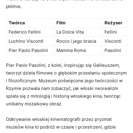
płótnie.
Twórca
Film
Reżyser
Federico Fellini
La Dolce Vita
Fellini
Luchino Visconti
Rocco i ⁣jego ⁤bracia
Visconti
Pier Paolo Pasolini
Mamma ⁢Roma
Pasolini
Pier⁤ Paolo Pasolini,‌ z kolei, inspirując się Galileuszem,
tworzył dzieła filmowe ‌o głębokim przesłaniu społecznym
i filozoficznym. Muzeum poświęcone ‍jego twórczości w
‌Rzymie⁤ pozwala ⁤nam ‌zobaczyć,‌ jak włoski neorealizm
splata‍ się z mitologią i ⁣historią⁣ włoskiego kina, tworząc
unikalny mozaikowy ⁢obraz.
Odkrywanie włoskiej kinematografii ⁢przez pryzmat
muzeów kina⁢ to podróż w⁣ czasie i przestrzeni, gdzie