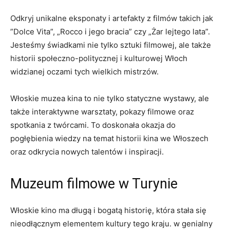
Odkryj ⁣unikalne eksponaty i artefakty z filmów takich jak
‌”Dolce Vita”, „Rocco i jego ‌bracia” czy‌ „Żar lejtego lata”.
⁢Jesteśmy świadkami nie ‍tylko sztuki filmowej, ale także
historii społeczno-politycznej i kulturowej Włoch
widzianej‌ oczami tych wielkich⁤ mistrzów.
Włoskie‌ muzea kina to​ nie tylko statyczne wystawy, ale⁢
także interaktywne warsztaty, pokazy⁢ filmowe oraz
spotkania z twórcami. ⁢To doskonała okazja⁢ do ​
pogłębienia wiedzy na temat historii kina we ‌Włoszech⁣
oraz odkrycia ⁣nowych talentów ⁢i⁤ inspiracji.
Muzeum ​filmowe w Turynie
Włoskie kino ma długą ‍i bogatą⁤ historię,​ która stała się
nieodłącznym elementem kultury tego kraju.
w genialny ​