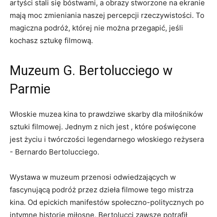
⁤artyści⁣ stali się bóstwami, a obrazy stworzone⁢ na ekranie​
mają moc zmieniania ⁢naszej percepcji rzeczywistości. To
magiczna podróż, której nie można przegapić,⁤ jeśli‌
kochasz sztukę filmową.
Muzeum G. Bertolucciego w
‌Parmie
Włoskie muzea kina ⁣to prawdziwe⁣ skarby dla miłośników
sztuki ⁢filmowej. Jednym⁢ z nich jest​ , które ⁤poświęcone
⁢jest życiu i⁤ twórczości ⁢legendarnego włoskiego ​reżysera
⁣-​ Bernardo Bertolucciego.
Wystawa w muzeum przenosi odwiedzających ⁣w
fascynującą podróż przez ‌dzieła filmowe tego mistrza
kina. Od epickich manifestów społeczno-politycznych po‌
intymne historie miłosne, Bertolucci zawsze‌ potrafił‌