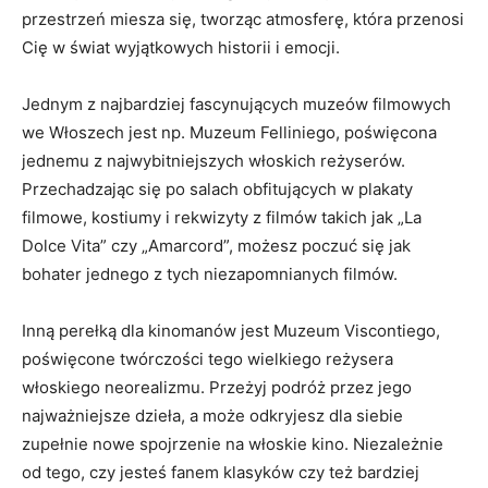
przestrzeń miesza się, tworząc atmosferę, która ⁣przenosi
Cię w świat wyjątkowych historii ⁢i emocji.
Jednym z ‍najbardziej fascynujących⁢ muzeów​ filmowych
we‍ Włoszech‍ jest np. ‍Muzeum Felliniego, poświęcona
jednemu z ​najwybitniejszych włoskich reżyserów.
Przechadzając się po⁢ salach ⁢obfitujących ⁤w‌ plakaty
‌filmowe, kostiumy ⁢i ⁤rekwizyty z filmów takich jak ‌„La
Dolce Vita”⁤ czy ⁢„Amarcord”, ⁤możesz poczuć ​się jak
bohater jednego z ⁤tych ‍niezapomnianych ⁤filmów.
Inną perełką dla kinomanów​ jest Muzeum‌ Viscontiego,
poświęcone ​twórczości tego ‍wielkiego reżysera
włoskiego neorealizmu. Przeżyj podróż przez jego⁤
najważniejsze ‍dzieła, a może odkryjesz dla siebie
zupełnie‍ nowe spojrzenie na włoskie kino. ⁤Niezależnie
od tego, czy‌ jesteś ⁢fanem klasyków czy też bardziej