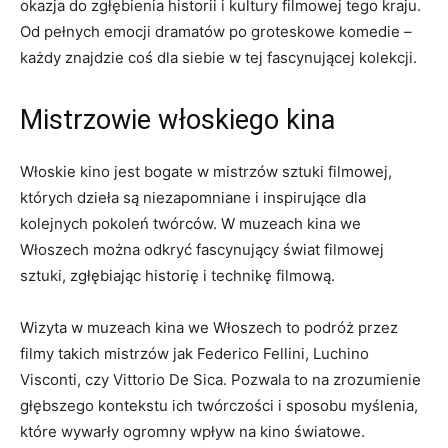
⁤okazja ⁣do zgłębienia historii i ‍kultury⁤ filmowej⁣ tego ‌kraju.
Od pełnych⁣ emocji ​dramatów po groteskowe komedie –
każdy znajdzie coś ⁣dla siebie ⁤w tej fascynującej kolekcji.
Mistrzowie włoskiego⁤ kina
Włoskie kino ‌jest ‌bogate w mistrzów sztuki filmowej,‌
których dzieła są niezapomniane ‌i inspirujące dla
kolejnych ⁢pokoleń twórców. W muzeach kina ​we‌
Włoszech można ⁣odkryć fascynujący ⁢świat filmowej
sztuki, zgłębiając historię i​ technikę filmową.
Wizyta w muzeach ‍kina we⁢ Włoszech to⁤ podróż przez
filmy takich‌ mistrzów​ jak Federico Fellini, Luchino
Visconti, czy Vittorio ‌De Sica. Pozwala to​ na zrozumienie
‌głębszego ‍kontekstu ⁣ich ⁤twórczości i​ sposobu myślenia,
które ‌wywarły ogromny wpływ na kino światowe.