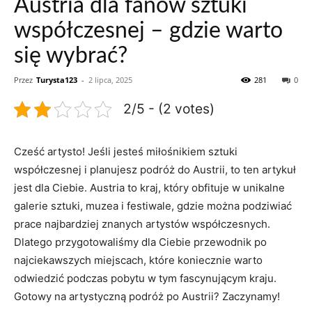
Austria dla fanów sztuki
współczesnej – gdzie warto
się wybrać?
Przez
Turysta123
-
2 lipca, 2025
281
0
2/5 - (2 votes)
Cześć ⁤artysto! Jeśli ⁢jesteś miłośnikiem ⁤sztuki
współczesnej i planujesz podróż do Austrii,⁢ to ten artykuł
jest dla Ciebie. Austria to kraj, który obfituje w unikalne
galerie‍ sztuki, ⁣muzea i ‌festiwale, gdzie można ‌podziwiać
prace najbardziej znanych​ artystów współczesnych.
Dlatego przygotowaliśmy dla Ciebie przewodnik po
najciekawszych⁢ miejscach, które koniecznie warto
odwiedzić⁣ podczas pobytu w tym fascynującym kraju.
Gotowy​ na artystyczną podróż po Austrii? Zaczynamy!