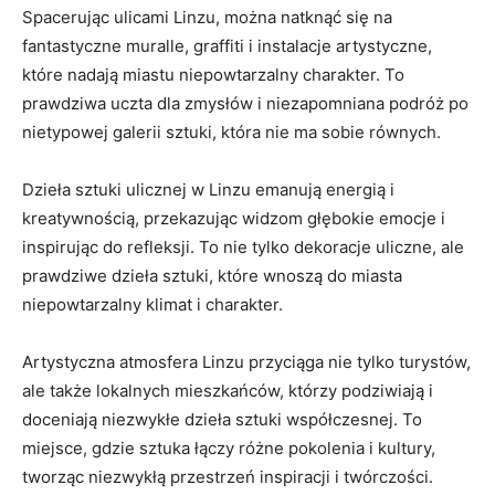
Spacerując ulicami​ Linzu, można natknąć się na
fantastyczne⁢ muralle, graffiti i instalacje artystyczne,
które nadają miastu niepowtarzalny​ charakter. To
prawdziwa​ uczta‌ dla zmysłów i niezapomniana podróż po
nietypowej galerii sztuki, która nie ma‌ sobie równych.
Dzieła ‌sztuki ulicznej w Linzu emanują energią i
kreatywnością, przekazując widzom głębokie⁤ emocje i
inspirując do⁣ refleksji.⁢ To⁢ nie tylko dekoracje⁣ uliczne, ale
prawdziwe dzieła sztuki, które⁤ wnoszą do miasta
niepowtarzalny klimat ​i charakter.
Artystyczna atmosfera Linzu ‍przyciąga nie tylko turystów,
ale także lokalnych mieszkańców, którzy podziwiają i
doceniają niezwykłe dzieła⁣ sztuki współczesnej. To
miejsce, gdzie sztuka łączy różne pokolenia i kultury,
tworząc niezwykłą przestrzeń inspiracji i twórczości.