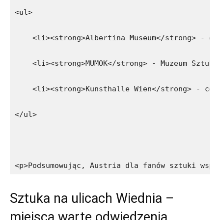
<ul>
    <li><strong>Albertina Museum</strong> - do
    <li><strong>MUMOK</strong> - Muzeum Sztuki
    <li><strong>Kunsthalle Wien</strong> - cen
</ul>
<p>Podsumowując, Austria dla fanów sztuki wspó
Sztuka na ulicach‌ Wiednia –
miejsca warte odwiedzenia