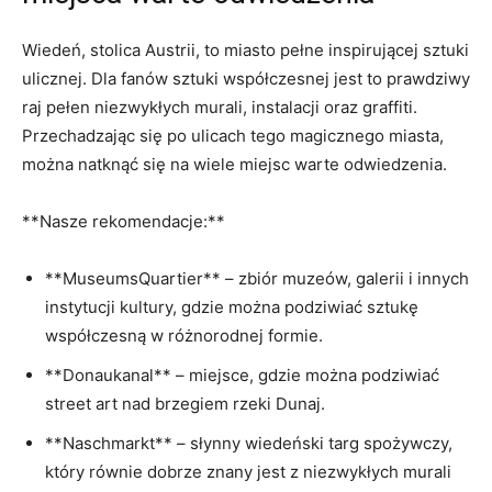
Wiedeń, stolica Austrii,‍ to miasto pełne ​inspirującej sztuki
ulicznej. Dla fanów sztuki współczesnej jest to prawdziwy
raj pełen niezwykłych murali, instalacji oraz graffiti.
‌Przechadzając się po ⁣ulicach tego magicznego miasta,
⁣można‍ natknąć się ‍na wiele miejsc warte odwiedzenia.
**Nasze rekomendacje:**
**MuseumsQuartier** – ⁤zbiór muzeów, galerii i innych
​instytucji kultury, gdzie można podziwiać ⁤sztukę
współczesną w różnorodnej formie.
**Donaukanal**⁣ – miejsce, gdzie można podziwiać
street art nad brzegiem rzeki⁣ Dunaj.
**Naschmarkt** – słynny wiedeński targ ‌spożywczy,
który równie dobrze znany ⁣jest z​ niezwykłych murali⁣