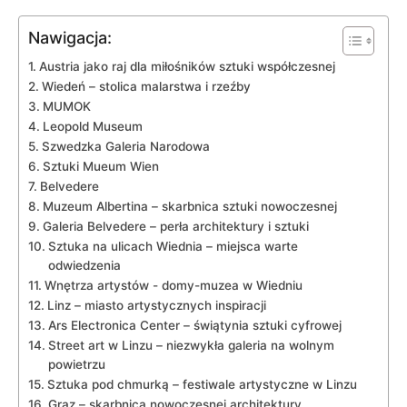
Nawigacja:
Austria jako raj⁢ dla⁢ miłośników sztuki współczesnej
Wiedeń – stolica malarstwa i rzeźby
MUMOK
Leopold Museum
Szwedzka Galeria Narodowa
Sztuki Mueum Wien
Belvedere
Muzeum Albertina – skarbnica sztuki ‌nowoczesnej
Galeria‍ Belvedere – perła‍ architektury i sztuki
Sztuka na ulicach‌ Wiednia – miejsca warte
odwiedzenia
Wnętrza artystów ​- ​domy-muzea w ⁤Wiedniu
Linz – ​miasto artystycznych inspiracji
Ars Electronica Center – świątynia sztuki cyfrowej
Street⁤ art w Linzu – niezwykła galeria⁣ na wolnym
powietrzu
Sztuka pod chmurką – ‌festiwale artystyczne w​ Linzu
Graz – skarbnica nowoczesnej architektury