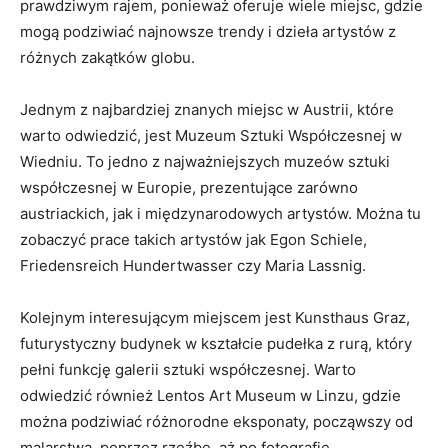
prawdziwym rajem, ponieważ⁣ oferuje wiele miejsc, gdzie‌
mogą podziwiać najnowsze trendy i dzieła⁣ artystów z ​
różnych ⁢zakątków globu.
Jednym⁤ z‌ najbardziej znanych miejsc w Austrii, które
warto ‍odwiedzić, jest ‍Muzeum ⁤Sztuki Współczesnej w
Wiedniu. To jedno z najważniejszych muzeów ⁣sztuki‍
współczesnej w Europie, prezentujące zarówno
austriackich, jak i ‍międzynarodowych artystów. Można tu
zobaczyć prace takich artystów jak Egon Schiele,
Friedensreich Hundertwasser czy Maria Lassnig.
Kolejnym interesującym miejscem jest Kunsthaus Graz,
futurystyczny budynek w kształcie‍ pudełka z ​rurą, który
pełni funkcję galerii sztuki współczesnej. Warto
odwiedzić również Lentos Art Museum w Linzu, gdzie​
można podziwiać‍ różnorodne eksponaty, ⁤począwszy od
malarstwa, poprzez rzeźbę, aż po⁢ fotografię.