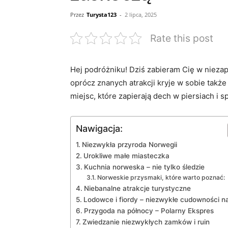
Przez
Turysta123
-
2 lipca, 2025
Rate this post
Hej podróżniku! ⁣Dziś ⁣zabieram Cię w nieza
oprócz⁤ znanych atrakcji ⁣kryje w sobie tak
⁤miejsc, które​ zapierają dech‌ w piersiach i
Nawigacja:
Niezwykła ⁤przyroda‍ Norwegii
Urokliwe ⁢małe miasteczka
Kuchnia norweska⁤ – nie tylko śledzie
Norweskie przysmaki, które warto poznać:
Niebanalne⁣ atrakcje turystyczne
Lodowce i fiordy –​ niezwykłe⁣ cudowności n
Przygoda ​na północy – Polarny Ekspres
Zwiedzanie niezwykłych ‍zamków‍ i ruin