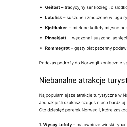
Geitost
– tradycyjny ser koziegi, o ‍sło
Lutefisk
– suszone i zmoczone w lugu⁢ ry
Kjøttkaker
‌ – mielone kotlety mięsne p
Pinnekjøtt
⁤ – wędzona i suszona jagnięc
Rømmegrøt
– ⁤gęsty płat ⁤pszenny poda
Podczas podróży do‌ Norwegii koniecznie ‌sp
Niebanalne⁣ atrakcje tury
Najpopularniejsze atrakcje turystyczne w No
Jednak jeśli szukasz czegoś​ nieco bardziej ‍
Oto ​dziesięć perełek Norwegii, ​które zas
1.‍
Wyspy Lofoty
– ⁤malownicze wioski rybac