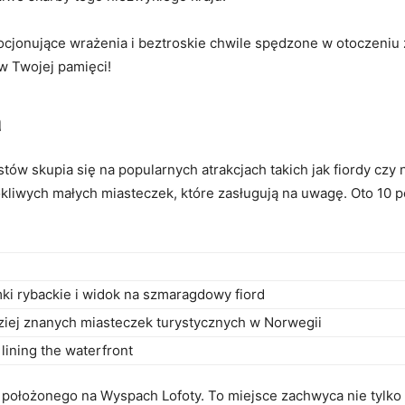
ocjonujące wrażenia i beztroskie chwile⁣ spędzone w ​otoczeniu ⁢
 Twojej ‌pamięci!
a
stów skupia się na popularnych atrakcjach takich ​jak fiordy ‌czy
okliwych małych miasteczek, które zasługują na uwagę. Oto 10 per
i rybackie i widok na⁢ szmaragdowy fiord
ziej ⁢znanych miasteczek ⁤turystycznych w Norwegii
lining the waterfront
położonego na⁣ Wyspach Lofoty. To miejsce zachwyca nie ⁣tylko 