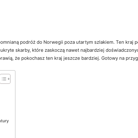
pomnianą podróż do Norwegii poza utartym szlakiem. Ten kraj pe
że ukryte skarby, które​ zaskoczą‌ nawet najbardziej doświadczon
 sprawią,​ że pokochasz ten kraj ⁤jeszcze ⁣bardziej. Gotowy na pr
atury