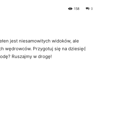
158
0
łen ‌jest niesamowitych​ widoków, ale
ych wędrowców.‍ Przygotuj się na dziesięć
zygodę? Ruszajmy w‍ drogę!