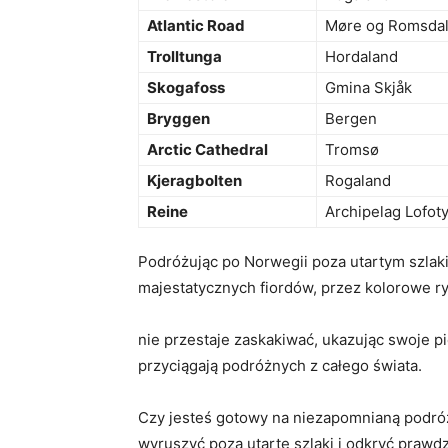
Atlantic Road
Møre og‍ Romsda
Trolltunga
Hordaland
Skogafoss
Gmina Skjåk
Bryggen
Bergen
Arctic Cathedral
Tromsø
Kjeragbolten
Rogaland
Reine
Archipelag Lofot
Podróżując po ​Norwegii ⁤poza ⁣utartym szlak
majestatycznych ​fiordów, przez kolorowe ​
nie przestaje zaskakiwać, ukazując​ swoje pię
przyciągają ⁣podróżnych ⁤z‌ całego świata.
Czy jesteś gotowy na niezapomnianą podróż p
‌wyruszyć poza utarte szlaki i odkryć prawdz