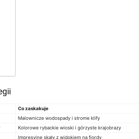
gii
Co zaskakuje
Malownicze ‌wodospady i ⁣strome klify
y
Kolorowe ​rybackie ⁢wioski i górzyste‌ krajobrazy
Impresyjne ⁢skały​ z widokiem ⁣na fiordy