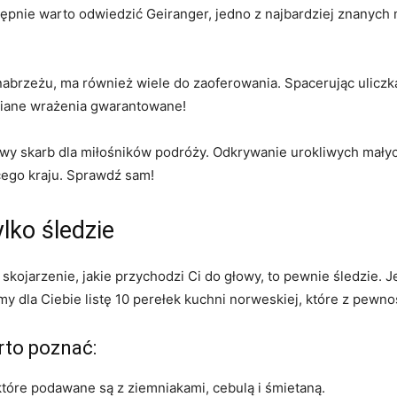
tępnie warto⁢ odwiedzić‍ Geiranger, jedno z najbardziej znanych
brzeżu, ma również wiele do zaoferowania. ⁢Spacerując uliczk
mniane wrażenia gwarantowane!
y skarb ⁤dla miłośników ‍podróży. Odkrywanie urokliwych ‌małyc
cego ⁤kraju. Sprawdź sam!
lko śledzie
 skojarzenie, jakie przychodzi ⁢Ci do​ głowy, to pewnie śledzie. 
y ‍dla ⁣Ciebie⁤ listę ⁢10 perełek kuchni ⁣norweskiej,​ które z pewn
rto poznać:
 które podawane są z ziemniakami, cebulą‌ i ⁤śmietaną.