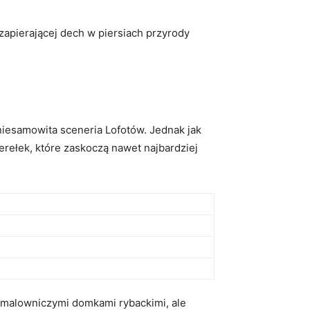
zapierającej dech w ⁢piersiach przyrody
 niesamowita ⁢sceneria Lofotów. Jednak jak
ełek, które ‌zaskoczą nawet⁢ najbardziej ​
malowniczymi ⁣domkami ‍rybackimi,⁢ ale