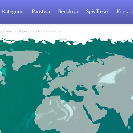
Kategorie
Państwa
Redakcja
Spis Treści
Kontak
zlakiem – 10 perełek, które zaskoczą