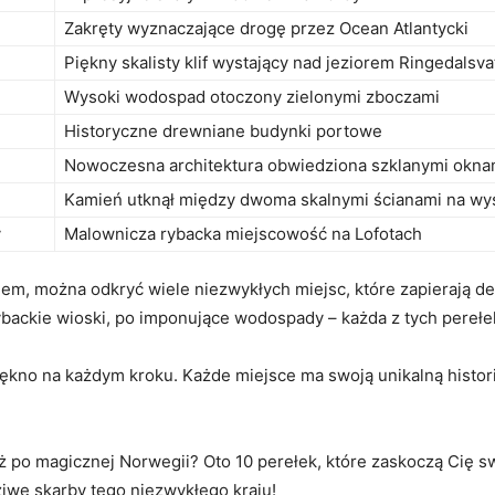
l
Zakręty wyznaczające drogę przez Ocean Atlantycki
Piękny skalisty klif wystający nad jeziorem Ringedalsva
Wysoki wodospad⁤ otoczony zielonymi zboczami
Historyczne drewniane budynki portowe
Nowoczesna architektura ​obwiedziona szklanymi okna
Kamień utknął między dwoma ​skalnymi ścianami na wy
y
Malownicza ‌rybacka miejscowość na‍ Lofotach
iem, ⁢można odkryć ​wiele niezwykłych miejsc, które⁢ zapierają 
rybackie wioski, po imponujące⁣ wodospady ‌– każda z tych pere
kno⁣ na ⁣każdym kroku. Każde miejsce ⁢ma swoją unikalną⁤ historię
o magicznej Norwegii? Oto 10​ perełek, które⁤ zaskoczą ⁢Cię sw
iwe skarby tego ⁢niezwykłego‌ kraju!