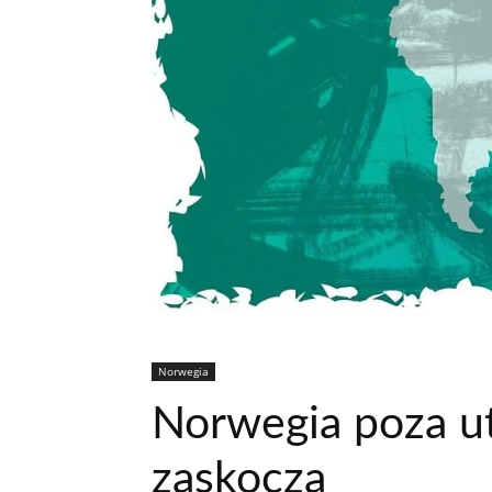
Norwegia
Norwegia poza ut
zaskoczą