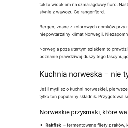
⁣także widokiem ⁤na szmaragdowy⁤ fiord. Nas
słynie⁤ z wąwozu ⁣Geirangerfjord.
Bergen, znane z kolorowych domków przy​ na
‍niepowtarzalny⁤ klimat Norwegii. Niezapo
Norwegia poza utartym szlakiem to‌ prawdziw
poznanie ‍prawdziwej duszy tego ⁢fascynują
Kuchnia norweska⁤ – nie ty
Jeśli myślisz o kuchni⁢ norweskiej, pierwsze‌
tylko ​ten ‍popularny składnik. Przygotowaliśm
Norweskie przysmaki, które wa
Rakfisk
⁢ –⁣ fermentowane⁢ filety z raków,