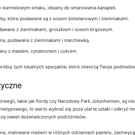
dko-karmelowym smaku, ⁢idealny do smarowania kanapek.
by, które podawane są z ⁣sosem śmietanowym i​ ziemniakami.
odawane z ziemniakami, groszkiem i sosem⁣ brązowym.
ina, podawana z ziemniakami ⁤i marchewką.
wany z ⁣masłem, cynamonem‍ i cukrem.
róbuj tych lokalnych specjałów, które ‌otworzą ⁤Twoje podniebie
styczne
rwegii, takie jak fiordy⁤ czy ‍Narodowy ⁣Park ⁢Jotunheimen, są n
nietypowego,⁢ to warto wybrać się poza​ utarte szlaki i odkryć mn
koczą⁣ nawet doświadczonych podróżników:
kie, malowane‌ niebem w ‌różnych odcieniach pastelu, zachwycą m