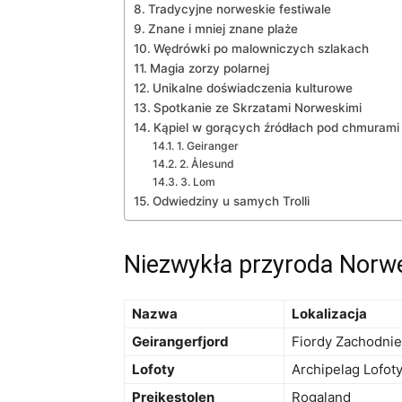
Tradycyjne norweskie festiwale
Znane i mniej znane ⁤plaże
Wędrówki po malowniczych szlakach
Magia ⁤zorzy polarnej
Unikalne doświadczenia kulturowe
Spotkanie ze Skrzatami Norweskimi
Kąpiel⁤ w gorących źródłach‍ pod chmurami
1. Geiranger
2.‌ Ålesund
3. Lom
Odwiedziny u‍ samych Trolli
Niezwykła ⁤przyroda‍ Norwe
Nazwa
Lokalizacja
Geirangerfjord
Fiordy Zachodnie
Lofoty
Archipelag‍ Lofot
Preikestolen
Rogaland