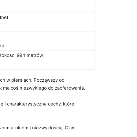
tnet
mi
sokości 984​ metrów
dech w ‍piersiach. Począwszy od
łek ma coś niezwykłego do zaoferowania.
 ⁤i charakterystyczne cechy,​ które⁤
oim ⁤urokiem i niezwykłością. ⁤Czas