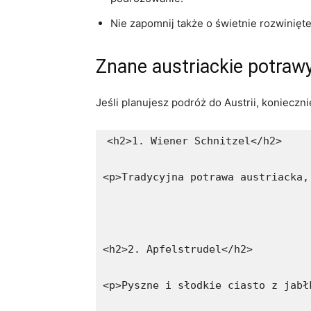
Nie zapomnij także o świetnie rozwinięt
Znane austriackie ⁤potra
Jeśli planujesz podróż do Austrii, ⁣koniecz
<h2>1. Wiener Schnitzel</h2>
<p>Tradycyjna potrawa austriacka,
<h2>2. Apfelstrudel</h2>
<p>Pyszne i słodkie ciasto z jabł