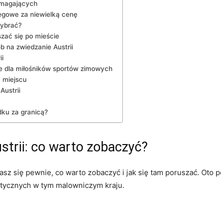
ymagających
legowe za niewielką cenę
wybrać?
zać się po mieście
 na zwiedzanie Austrii
ii
ce dla miłośników sportów zimowych
m miejscu
Austrii
u​ za granicą?
strii: ⁣co warto zobaczyć?
iasz się pewnie, co​ warto zobaczyć i‍ jak się ⁤tam poruszać. Oto
ystycznych w tym malowniczym kraju.