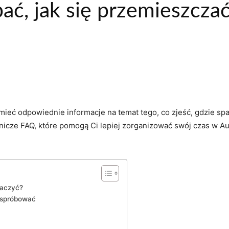
pać, jak się przemieszcza
 mieć odpowiednie informacje na temat tego, co zjeść,‌ gdzie spa
icze FAQ, które pomogą Ci lepiej ‌zorganizować⁣ swój czas w Aus
baczyć?
z spróbować