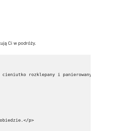
ują Ci w‍ podróży.
 cieniutko rozklepany i panierowany sznycel wołow
obiedzie.</p>