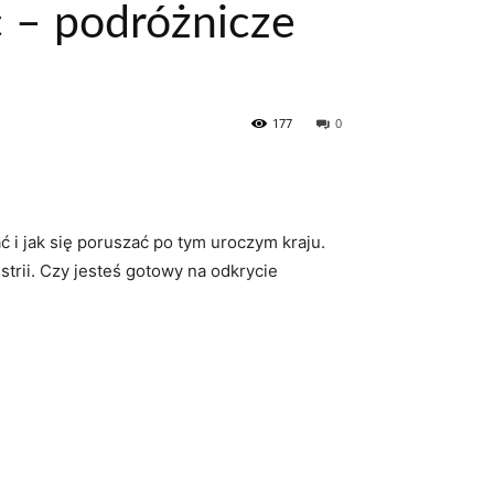
ć – podróżnicze
177
0
ć i‌ jak się poruszać po tym uroczym kraju.
trii. Czy jesteś⁣ gotowy na odkrycie