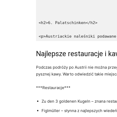
<h2>6. Palatschinken</h2>
<p>Austriackie naleśniki podawane
Najlepsze restauracje i ka
Podczas ⁤podróży ⁢po Austrii nie można ⁤prze
pysznej kawy. Warto odwiedzić⁤ takie miejs
***Restauracje***
Zu den 3 goldenen Kugeln – znana restaur
Figlmüller – słynna z najlepszych⁢ wiede