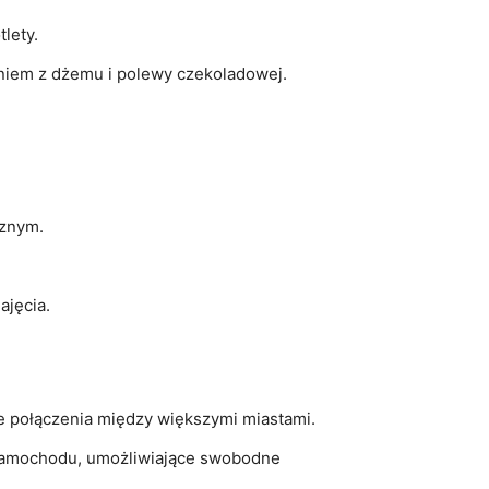
tlety.
niem z dżemu⁢ i polewy czekoladowej.
cznym.
ajęcia.
e połączenia między większymi miastami.
e samochodu, umożliwiające swobodne