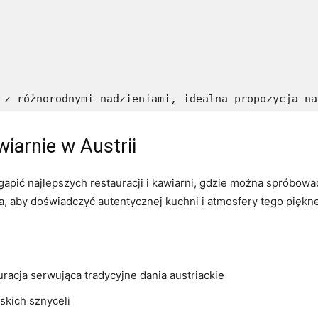
 z różnorodnymi nadzieniami, idealna propozycja na
wiarnie w Austrii
gapić ⁢najlepszych restauracji⁤ i kawiarni, gdzie można ⁤spróbowa
ca, aby doświadczyć autentycznej kuchni i atmosfery tego piękne
acja ‌serwująca tradycyjne dania austriackie
ńskich sznyceli