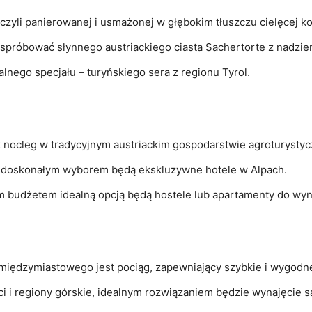
zyli panierowanej i​ usmażonej w ​głębokim ‍tłuszczu cielęcej ko
 spróbować słynnego austriackiego ciasta Sachertorte z nadzie
lnego specjału – turyńskiego sera ‌z regionu Tyrol.
aż nocleg w tradycyjnym⁤ austriackim gospodarstwie⁣ agroturysty
t, doskonałym wyborem będą​ ekskluzywne hotele w Alpach.
m budżetem​ idealną opcją będą hostele lub apartamenty do wyn
międzymiastowego jest pociąg, ​zapewniający szybkie i wygodn
i i regiony⁢ górskie,⁣ idealnym rozwiązaniem będzie wynajęci