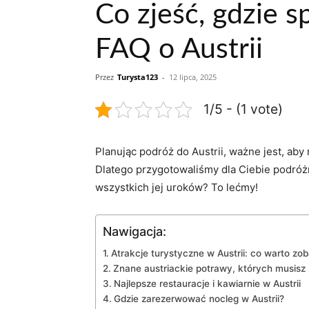
Co zjeść, gdzie s
FAQ o Austrii
Przez
Turysta123
-
12 lipca, 2025
1/5 - (1 vote)
Planując podróż do ‍Austrii, ważne jest, aby
Dlatego ‍przygotowaliśmy dla Ciebie podróżn
⁢wszystkich jej uroków? To lećmy!
Nawigacja:
Atrakcje turystyczne w Austrii: ⁣co warto zo
Znane austriackie ⁤potrawy, których musis
Najlepsze restauracje i kawiarnie w Austrii
Gdzie‍ zarezerwować nocleg w Austrii?