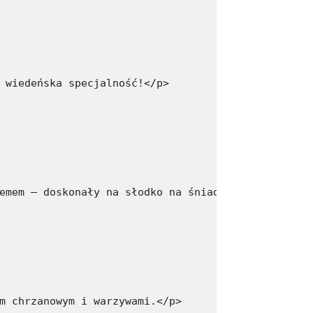
 wiedeńska specjalność!</p>
emem – doskonały na słodko na śniadanie.</p>
m chrzanowym i warzywami.</p>