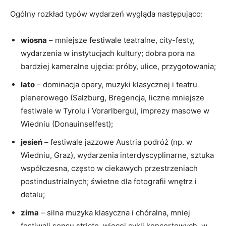
Ogólny rozkład typów wydarzeń wygląda następująco:
wiosna
– mniejsze festiwale teatralne, city-festy,
wydarzenia w instytucjach kultury; dobra pora na
bardziej kameralne ujęcia: próby, ulice, przygotowania;
lato
– dominacja opery, muzyki klasycznej i teatru
plenerowego (Salzburg, Bregencja, liczne mniejsze
festiwale w Tyrolu i Vorarlbergu), imprezy masowe w
Wiedniu (Donauinselfest);
jesień
– festiwale jazzowe Austria podróż (np. w
Wiedniu, Graz), wydarzenia interdyscyplinarne, sztuka
współczesna, często w ciekawych przestrzeniach
postindustrialnych; świetne dla fotografii wnętrz i
detalu;
zima
– silna muzyka klasyczna i chóralna, mniej
festiwali sensu stricto, więcej cykli koncertowych, w