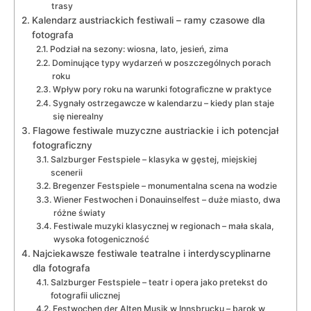
trasy
Kalendarz austriackich festiwali – ramy czasowe dla
fotografa
Podział na sezony: wiosna, lato, jesień, zima
Dominujące typy wydarzeń w poszczególnych porach
roku
Wpływ pory roku na warunki fotograficzne w praktyce
Sygnały ostrzegawcze w kalendarzu – kiedy plan staje
się nierealny
Flagowe festiwale muzyczne austriackie i ich potencjał
fotograficzny
Salzburger Festspiele – klasyka w gęstej, miejskiej
scenerii
Bregenzer Festspiele – monumentalna scena na wodzie
Wiener Festwochen i Donauinselfest – duże miasto, dwa
różne światy
Festiwale muzyki klasycznej w regionach – mała skala,
wysoka fotogeniczność
Najciekawsze festiwale teatralne i interdyscyplinarne
dla fotografa
Salzburger Festspiele – teatr i opera jako pretekst do
fotografii ulicznej
Festwochen der Alten Musik w Innsbrucku – barok w