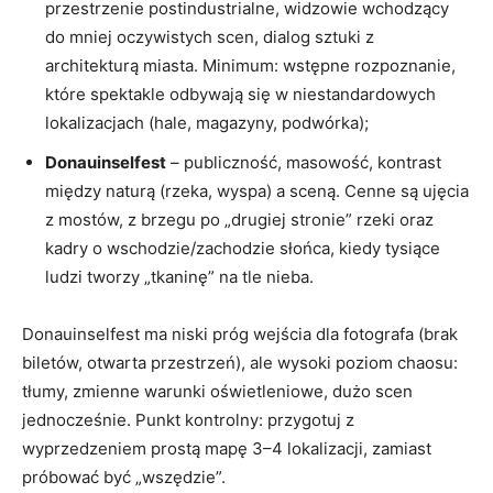
przestrzenie postindustrialne, widzowie wchodzący
do mniej oczywistych scen, dialog sztuki z
architekturą miasta. Minimum: wstępne rozpoznanie,
które spektakle odbywają się w niestandardowych
lokalizacjach (hale, magazyny, podwórka);
Donauinselfest
– publiczność, masowość, kontrast
między naturą (rzeka, wyspa) a sceną. Cenne są ujęcia
z mostów, z brzegu po „drugiej stronie” rzeki oraz
kadry o wschodzie/zachodzie słońca, kiedy tysiące
ludzi tworzy „tkaninę” na tle nieba.
Donauinselfest ma niski próg wejścia dla fotografa (brak
biletów, otwarta przestrzeń), ale wysoki poziom chaosu:
tłumy, zmienne warunki oświetleniowe, dużo scen
jednocześnie. Punkt kontrolny: przygotuj z
wyprzedzeniem prostą mapę 3–4 lokalizacji, zamiast
próbować być „wszędzie”.