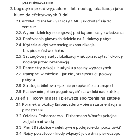
przemieszczanie
Logistyka przed wyjazdem – lot, nocleg, lokalizacja jako
klucz do efektywnych 3 dni
Przylot i transfer – SFO czy OAK i jak dostać się do
centrum
Wybór dzielnicy noclegowej pod kątem trasy zwiedzania
Porównanie głównych dzielnic na 3-dniowy pobyt
Kryteria audytowe noclegu: komunikacja,
bezpieczeństwo, hałas
Szczegółowy audyt lokalizacji – jak „przeczytać” okolicę
noclegu przed rezerwacją
Parametry pokoju i budynku a realny wypoczynek
Transport w mieście – jak nie „przejeździć” połowy
pobytu
Strategia biletowa – jak nie przepłacić za transport
Planowanie „okien pogodowych” na widoki nad zatoką
Dzień 1 – ikony miasta i pierwsze spojrzenie na zatokę
Poranek w okolicy Embarcadero – pierwsza orientacja w
przestrzeni
Odcinek Embarcadero – Fisherman’s Wharf: spokojne
zdjęcia nad wodą
Pier 39 i okolice – selektywne podejście do „pocztówki”
Rejsy po zatoce – kiedy włączyć je do dnia pierwszego