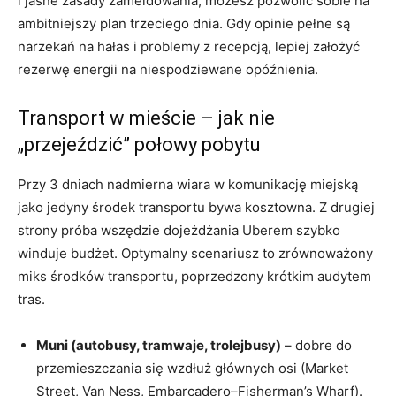
i jasne zasady zameldowania, możesz pozwolić sobie na
ambitniejszy plan trzeciego dnia. Gdy opinie pełne są
narzekań na hałas i problemy z recepcją, lepiej założyć
rezerwę energii na niespodziewane opóźnienia.
Transport w mieście – jak nie
„przejeździć” połowy pobytu
Przy 3 dniach nadmierna wiara w komunikację miejską
jako jedyny środek transportu bywa kosztowna. Z drugiej
strony próba wszędzie dojeżdżania Uberem szybko
winduje budżet. Optymalny scenariusz to zrównoważony
miks środków transportu, poprzedzony krótkim audytem
tras.
Muni (autobusy, tramwaje, trolejbusy)
– dobre do
przemieszczania się wzdłuż głównych osi (Market
Street, Van Ness, Embarcadero–Fisherman’s Wharf).