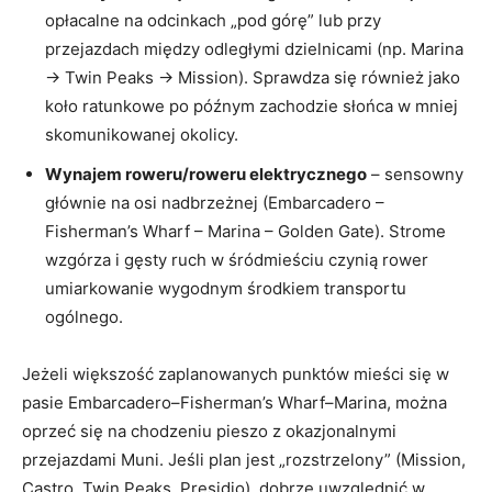
opłacalne na odcinkach „pod górę” lub przy
przejazdach między odległymi dzielnicami (np. Marina
→ Twin Peaks → Mission). Sprawdza się również jako
koło ratunkowe po późnym zachodzie słońca w mniej
skomunikowanej okolicy.
Wynajem roweru/roweru elektrycznego
– sensowny
głównie na osi nadbrzeżnej (Embarcadero –
Fisherman’s Wharf – Marina – Golden Gate). Strome
wzgórza i gęsty ruch w śródmieściu czynią rower
umiarkowanie wygodnym środkiem transportu
ogólnego.
Jeżeli większość zaplanowanych punktów mieści się w
pasie Embarcadero–Fisherman’s Wharf–Marina, można
oprzeć się na chodzeniu pieszo z okazjonalnymi
przejazdami Muni. Jeśli plan jest „rozstrzelony” (Mission,
Castro, Twin Peaks, Presidio), dobrze uwzględnić w