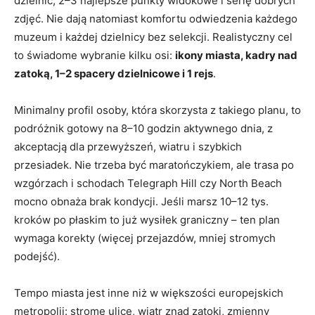
dzielnic, 2–3 najlepsze punkty widokowe i serię dobrych
zdjęć. Nie dają natomiast komfortu odwiedzenia każdego
muzeum i każdej dzielnicy bez selekcji. Realistyczny cel
to świadome wybranie kilku osi:
ikony miasta, kadry nad
zatoką, 1–2 spacery dzielnicowe i 1 rejs
.
Minimalny profil osoby, która skorzysta z takiego planu, to
podróżnik gotowy na 8–10 godzin aktywnego dnia, z
akceptacją dla przewyższeń, wiatru i szybkich
przesiadek. Nie trzeba być maratończykiem, ale trasa po
wzgórzach i schodach Telegraph Hill czy North Beach
mocno obnaża brak kondycji. Jeśli marsz 10–12 tys.
kroków po płaskim to już wysiłek graniczny – ten plan
wymaga korekty (więcej przejazdów, mniej stromych
podejść).
Tempo miasta jest inne niż w większości europejskich
metropolii: strome ulice, wiatr znad zatoki, zmienny