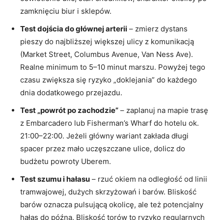
zamknięciu biur i sklepów.
Test dojścia do głównej arterii
– zmierz dystans
pieszy do najbliższej większej ulicy z komunikacją
(Market Street, Columbus Avenue, Van Ness Ave).
Realne minimum to 5–10 minut marszu. Powyżej tego
czasu zwiększa się ryzyko „doklejania” do każdego
dnia dodatkowego przejazdu.
Test „powrót po zachodzie”
– zaplanuj na mapie trasę
z Embarcadero lub Fisherman’s Wharf do hotelu ok.
21:00–22:00. Jeżeli główny wariant zakłada długi
spacer przez mało uczęszczane ulice, dolicz do
budżetu powroty Uberem.
Test szumu i hałasu
– rzuć okiem na odległość od linii
tramwajowej, dużych skrzyżowań i barów. Bliskość
barów oznacza pulsującą okolicę, ale też potencjalny
hałas do późna. Bliskość torów to ryzyko regularnych