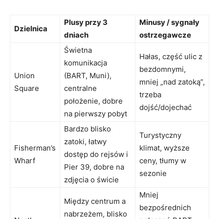
Plusy przy 3
Minusy / sygnały
Dzielnica
dniach
ostrzegawcze
Świetna
Hałas, część ulic z
komunikacja
bezdomnymi,
Union
(BART, Muni),
mniej „nad zatoką”,
Square
centralne
trzeba
położenie, dobre
dojść/dojechać
na pierwszy pobyt
Bardzo blisko
Turystyczny
zatoki, łatwy
Fisherman’s
klimat, wyższe
dostęp do rejsów i
Wharf
ceny, tłumy w
Pier 39, dobre na
sezonie
zdjęcia o świcie
Mniej
Między centrum a
bezpośrednich
nabrzeżem, blisko