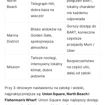
North
połączeń BART,
Telegraph Hill,
Beach
lokalny charakter
dobra baza na
nie każdemu
wieczór
odpowiada
Gorszy dostęp do
Blisko widoków na
BART, konieczne
Marina
Golden Gate,
częstsze
District
spokojniejsza
przejazdy Muni /
atmosfera
Uber
Tańsze noclegi,
Bezpieczeństwo
intensywny lokalny
Mission
na części ulic,
klimat, dobre
dalej od zatoki
jedzenie
Przy 3-dniowym nastawieniu na zatokę i widoki,
najpraktyczniejsze są:
Union Square, North Beach i
Fisherman’s Wharf
. Union Square daje najlepszy dostęp