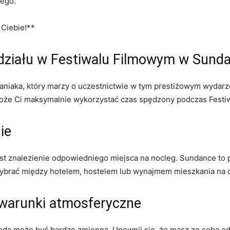
nego.
 Ciebie!**
udziału w Festiwalu Filmowym w Sund
aniaka, który marzy o uczestnictwie w tym prestiżowym wydar
może Ci maksymalnie wykorzystać czas spędzony podczas Festiw
ie
est znalezienie odpowiedniego miejsca na nocleg. Sundance to
wybrać między hotelem, hostelem lub wynajmem mieszkania na cz
 warunki atmosferyczne
da może być bardzo zmienna. Upewnij się, że masz ze sobą odp