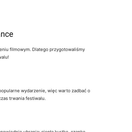
ance
zeniu filmowym. Dlatego przygotowaliśmy
alu!
 popularne wydarzenie, więc warto zadbać o
as trwania festiwalu.
owiednie ubrania: ciepłą kurtkę, czapkę,