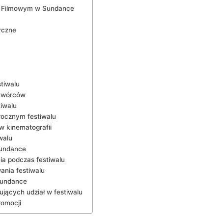
lu Filmowym w Sundance
yczne
stiwalu
 twórców
tiwalu
rocznym festiwalu
 kinematografii
walu
Sundance
ia podczas festiwalu
wania festiwalu
Sundance
jących udział w festiwalu
romocji