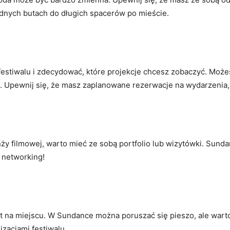
godnych butach do długich spacerów po mieście.
stiwalu i zdecydować, które projekcje chcesz zobaczyć. Może
 Upewnij się, że masz zaplanowane rezerwacje na wydarzenia, k
nży filmowej, warto mieć ze sobą portfolio lub wizytówki. Sund
 networking!
t na miejscu. W Sundance można poruszać się pieszo, ale wart
izacjami festiwalu.