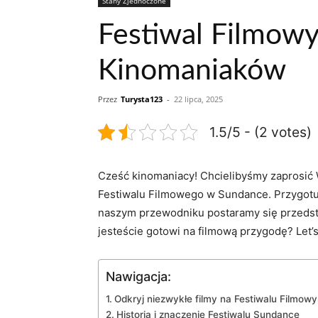
Stany Zjednoczone
Festiwal Filmow
Kinomaniaków
Przez
Turysta123
-
22 lipca, 2025
1.5/5 - (2 votes)
Cześć kinomaniacy! Chcielibyśmy zaprosić 
Festiwalu Filmowego w Sundance. Przygotuj
naszym przewodniku postaramy się przedst
jesteście gotowi na filmową przygodę? Let’s
Nawigacja:
Odkryj niezwykłe filmy na Festiwalu Filmo
Historia i znaczenie Festiwalu Sundance