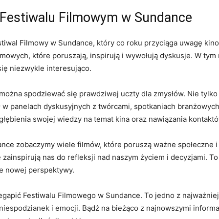
a Festiwalu Filmowym w Sundance
stiwal Filmowy w Sundance, który co roku przyciąga uwagę kin
lmowych, które poruszają, inspirują i wywołują dyskusje. W tym
się niezwykle interesująco.
ożna spodziewać się prawdziwej uczty dla zmysłów. Nie tylk
ał w panelach dyskusyjnych z twórcami, spotkaniach branżowyc
łębienia swojej wiedzy na temat kina oraz nawiązania kontaktów
ce zobaczymy wiele filmów, które poruszą ważne społeczne i k
 zainspirują nas do refleksji nad naszym życiem i decyzjami. T
ie nowej perspektywy.
zegapić Festiwalu Filmowego w Sundance. To jedno z najważnie
niespodzianek i emocji. Bądź na bieżąco z najnowszymi informacj