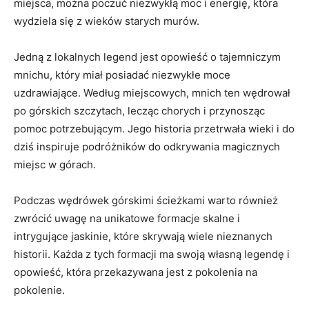
miejsca, można poczuć ‌niezwykłą moc i energię, która
wydziela⁣ się ‌z wieków⁢ starych murów.
Jedną z lokalnych legend jest opowieść o ‍tajemniczym
⁤mnichu, który miał posiadać⁤ niezwykłe moce
uzdrawiające. ⁣Według​ miejscowych, mnich ten wędrował
po górskich szczytach, ⁢lecząc chorych i przynosząc
pomoc potrzebującym. Jego ⁢historia przetrwała wieki ​i ⁣do
dziś inspiruje podróżników do odkrywania magicznych
miejsc w górach.
Podczas​ wędrówek ⁣górskimi ścieżkami⁣ warto również
zwrócić uwagę na unikatowe ​formacje ​skalne i
intrygujące jaskinie, które ​skrywają wiele nieznanych
historii. ⁤Każda z tych formacji ma swoją własną legendę i
opowieść, która przekazywana​ jest z ​pokolenia na
pokolenie.