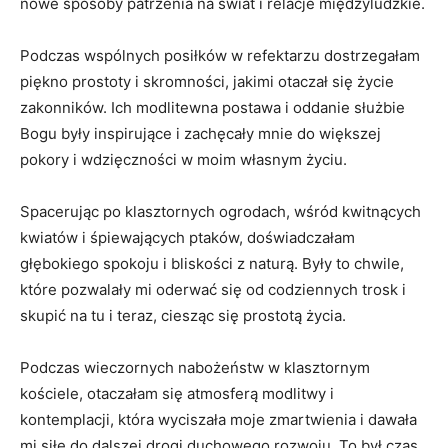
nowe sposoby patrzenia na świat i relacje międzyludzkie.
Podczas wspólnych posiłków w refektarzu ⁤dostrzegałam
piękno prostoty i‌ skromności, jakimi otaczał się życie
zakonników. ⁢Ich modlitewna postawa i oddanie służbie
Bogu były inspirujące i zachęcały mnie‌ do większej
pokory i wdzięczności⁣ w moim własnym życiu.
Spacerując po klasztornych ogrodach, wśród kwitnących
kwiatów i śpiewających ptaków, doświadczałam
głębokiego spokoju i bliskości z naturą. Były to chwile,
które pozwalały mi oderwać się od codziennych trosk i
skupić ​na tu i teraz, ciesząc ​się prostotą życia.
Podczas wieczornych nabożeństw w klasztornym
kościele, otaczałam​ się atmosferą modlitwy i
kontemplacji, która wyciszała moje zmartwienia i dawała
mi siłę do dalszej drogi duchowego rozwoju. To⁢ był czas,