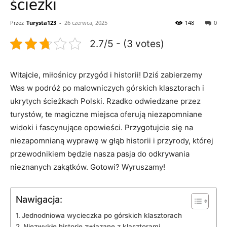
ścieżki
Przez
Turysta123
-
26 czerwca, 2025
148
0
2.7/5 - (3 votes)
Witajcie, miłośnicy przygód i historii! Dziś ⁢zabierzemy
Was‌ w podróż po malowniczych ​górskich klasztorach i
ukrytych ścieżkach Polski. Rzadko odwiedzane przez⁢
turystów, te magiczne miejsca oferują niezapomniane
widoki i fascynujące‌ opowieści.​ Przygotujcie się na
niezapomnianą wyprawę w głąb historii i przyrody, której
przewodnikiem będzie nasza pasja do odkrywania
nieznanych zakątków. Gotowi? Wyruszamy!
Nawigacja:
Jednodniowa wycieczka po górskich klasztorach
Niezwykłe historie związane z klasztorami