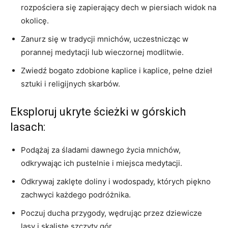
rozpościera​ się zapierający dech ⁤w piersiach‌ widok na
okolicę.
Zanurz się w tradycji mnichów, uczestnicząc w
porannej medytacji‌ lub⁣ wieczornej modlitwie.
Zwiedź bogato zdobione kaplice⁢ i kaplice, pełne dzieł
sztuki i religijnych skarbów.
Eksploruj ukryte ścieżki ‍w górskich
lasach:
Podążaj za ‌śladami dawnego życia mnichów,
odkrywając⁣ ich‍ pustelnie i miejsca medytacji.
Odkrywaj zaklęte doliny i wodospady,⁢ których piękno
zachwyci każdego podróżnika.
Poczuj ducha przygody, wędrując przez⁣ dziewicze
lasy i skaliste szczyty gór.