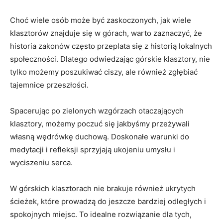
Choć⁢ wiele osób może ⁤być⁤ zaskoczonych, jak wiele
klasztorów znajduje się w górach, warto zaznaczyć,‌ że
historia zakonów często przeplata się z historią lokalnych
społeczności. Dlatego ‍odwiedzając górskie klasztory, nie
tylko możemy poszukiwać ciszy, ale również zgłębiać​
tajemnice przeszłości.
Spacerując po zielonych wzgórzach otaczających
klasztory, możemy poczuć się⁢ jakbyśmy ​przeżywali
własną wędrówkę duchową. Doskonałe warunki ​do
medytacji i refleksji sprzyjają ukojeniu umysłu ⁢i
wyciszeniu ​serca.
W górskich klasztorach ‍nie brakuje również ukrytych
ścieżek, które prowadzą⁢ do jeszcze ​bardziej ‌odległych i⁤
spokojnych miejsc. ⁤To idealne⁢ rozwiązanie dla tych,