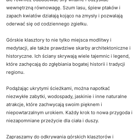
wewnętrzną równowagę. Szum lasu, śpiew ptaków i
zapach kwiatów działają kojąco na zmysły i pozwalają
oderwać się od⁤ codziennego ‍zgiełku.
Górskie klasztory⁤ to⁢ nie tylko miejsca modlitwy‌ i ​
medytacji, ale także prawdziwe skarby architektoniczne i
historyczne. Ich ściany skrywają wiele tajemnic i legend,
które zachęcają do zgłębiania‌ bogatej‌ historii ⁤i tradycji
regionu.
Podążając ukrytymi ścieżkami, można napotkać
niezwykłe zabytki, wodospady,‍ jaskinie i inne naturalne
⁣atrakcje, które zachwycają swoim pięknem i
niepowtarzalnym urokiem. Każdy krok to nowa przygoda i
niezapomniane przeżycie dla ciała i duszy.
Zapraszamy do odkrywania górskich klasztorów⁢ i