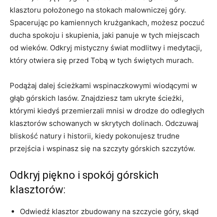
klasztoru położonego na stokach malowniczej góry.
Spacerując po kamiennych krużgankach, możesz poczuć
ducha spokoju i skupienia, jaki panuje w tych‍ miejscach
od wieków. ​Odkryj mistyczny świat modlitwy i ‍medytacji,⁣
który otwiera się przed Tobą w tych świętych murach.
Podążaj dalej ścieżkami wspinaczkowymi wiodącymi w
głąb górskich lasów. Znajdziesz ‍tam ukryte ścieżki,
którymi kiedyś przemierzali mnisi w drodze do odległych
klasztorów schowanych w skrytych dolinach. Odczuwaj⁣
bliskość natury i historii, ⁣kiedy pokonujesz trudne
przejścia i wspinasz się na szczyty górskich szczytów.
Odkryj piękno i spokój górskich
klasztorów:
Odwiedź⁢ klasztor zbudowany​ na ​szczycie ‌góry, skąd