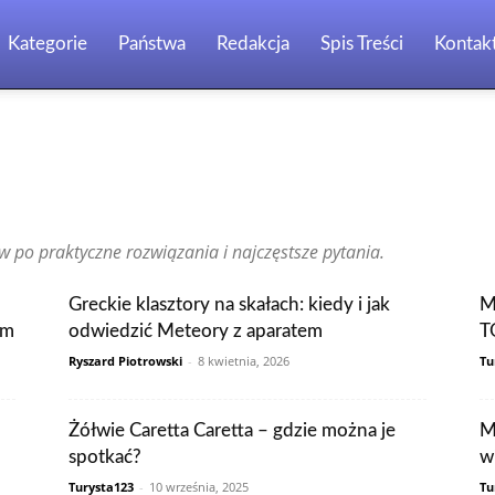
Kategorie
Państwa
Redakcja
Spis Treści
Kontak
Brazylia
Chiny
Chorwacja
Czechy
Dominikana
Egipt
ia
Holandia
Hongkong
Indie
Indonezja
Irlandia
Japonia
 po praktyczne rozwiązania i najczęstsze pytania.
Malezja
Maroko
Meksyk
Niemcy
Norwegia
Nowa Zelandia
ia
Singapur
Stany Zjednoczone
Szwajcaria
Szwecja
Tajlandia
a
Wietnam
Włochy
Wpisy czytelników
Greckie klasztory na skałach: kiedy i jak
M
ym
odwiedzić Meteory z aparatem
T
Ryszard Piotrowski
-
8 kwietnia, 2026
Tu
Żółwie Caretta Caretta – gdzie można je
M
spotkać?
w
Turysta123
-
10 września, 2025
Tu