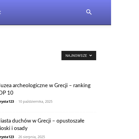
t
NAJNOWSZE
uzea archeologiczne w Grecji – ranking
OP 10
rysta123
-
10 października, 2025
iasta duchów w Grecji – opustoszałe
ioski i osady
rysta123
-
26 sierpnia, 2025