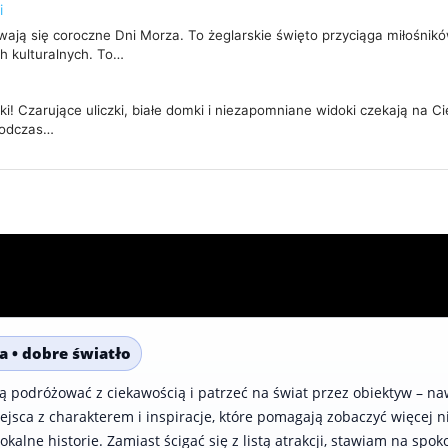
i
wają się coroczne Dni Morza. To żeglarskie święto przyciąga miłośnik
h kulturalnych. To…
i! Czarujące uliczki, białe domki i niezapomniane widoki czekają na C
podczas…
a • dobre światło
bią podróżować z ciekawością i patrzeć na świat przez obiektyw – naw
jsca z charakterem i inspiracje, które pomagają zobaczyć więcej ni
lokalne historie. Zamiast ścigać się z listą atrakcji, stawiam na spo