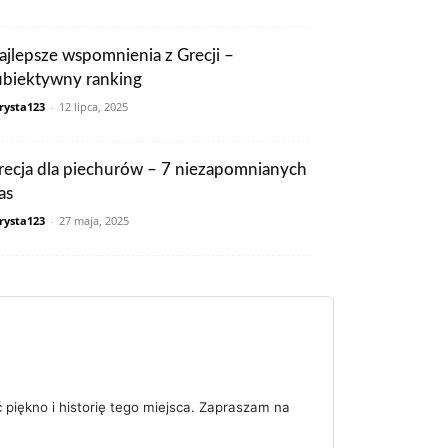
ajlepsze wspomnienia z Grecji –
ubiektywny ranking
rysta123
-
12 lipca, 2025
recja dla piechurów – 7 niezapomnianych
as
rysta123
-
27 maja, 2025
ć piękno i historię tego miejsca. Zapraszam na