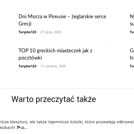
Dni Morza w Pireusie – żeglarskie serce
N
Grecji
s
Turysta123
-
27 lipca, 2025
Tu
TOP 10 greckich miasteczek jak z
G
pocztówki
tr
Turysta123
-
11 czerwca, 2025
Tu
Warto przeczytać także
icze klasztory, ale także tajemnicze ścieżki, które pozwalają odkrywa
ieżkach! 🏞️🙏…