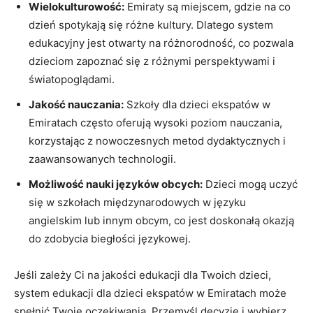
Wielokulturowość:
Emiraty są miejscem,⁣ gdzie⁢ na ⁤co⁤
dzień spotykają się różne kultury. Dlatego system
edukacyjny ⁣jest otwarty na różnorodność, ‍co‍ pozwala
dzieciom zapoznać się z ⁤różnymi perspektywami i
światopoglądami.
Jakość nauczania:
Szkoły⁤ dla dzieci ekspatów ​w
Emiratach często‍ oferują wysoki poziom nauczania,
korzystając z nowoczesnych metod dydaktycznych ​i
zaawansowanych​ technologii.
Możliwość nauki języków obcych:
Dzieci ​mogą uczyć
się⁢ w szkołach międzynarodowych w języku
angielskim lub innym obcym,‍ co‍ jest doskonałą okazją⁢
do ⁣zdobycia ⁢biegłości językowej.
Jeśli ⁤zależy Ci​ na jakości edukacji dla Twoich dzieci,
system edukacji ⁣dla ⁤dzieci ekspatów w Emiratach⁣ może
spełnić Twoje oczekiwania. Przemyśl decyzję i wybierz