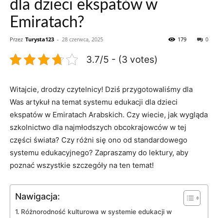
dla dzieci ekspatów w
Emiratach?
Przez
Turysta123
-
28 czerwca, 2025
179
0
3.7/5 - (3 votes)
Witajcie, drodzy czytelnicy! Dziś ​przygotowaliśmy ⁣dla
Was artykuł na ‌temat⁣ systemu edukacji dla dzieci
ekspatów w Emiratach Arabskich. Czy wiecie, jak wygląda
szkolnictwo dla ​najmłodszych obcokrajowców w tej
części ⁢świata? ​Czy różni się ⁤ono od standardowego
systemu ‍edukacyjnego? Zapraszamy do ⁤lektury, aby
poznać wszystkie szczegóły na ten temat!
Nawigacja:
Różnorodność kulturowa w systemie edukacji w