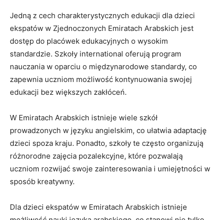
Jedną z cech charakterystycznych edukacji dla dzieci
ekspatów ‍w Zjednoczonych⁣ Emiratach Arabskich jest
‌dostęp do placówek edukacyjnych ⁢o wysokim
standardzie. Szkoły ⁤international ⁤oferują program
nauczania w oparciu o międzynarodowe standardy,⁤ co
zapewnia uczniom możliwość kontynuowania swojej⁤
edukacji bez ​większych zakłóceń.
W⁤ Emiratach⁣ Arabskich istnieje wiele szkół‍
prowadzonych w języku⁢ angielskim, co ułatwia adaptację
dzieci spoza kraju. Ponadto, szkoły ​te często organizują⁢
różnorodne zajęcia ‌pozalekcyjne, które pozwalają
uczniom rozwijać swoje ⁣zainteresowania i umiejętności w
sposób kreatywny.
Dla dzieci ekspatów w⁢ Emiratach Arabskich ​istnieje
możliwość nauki języka arabskiego, co stanowi nie tylko