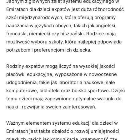
Jednym z⁣ głównych zalet ⁤systemu edukacyjnego w
Emiratach dla dzieci expatów jest duża różnorodność⁣
szkół międzynarodowych, które oferują ‌programy
nauczania w językach obcych, takich jak angielski,
francuski, niemiecki czy hiszpański. Rodzice mają
możliwość wyboru szkoły, która najlepiej odpowiada‍
potrzebom i preferencjom ich dziecka.
Rodziny expatów‌ mogą liczyć na wysokiej​ jakości
placówki edukacyjne, wyposażone w nowoczesne
udogodnienia,‍ takie jak⁤ laboratoria naukowe, sale
komputerowe, ‌biblioteki oraz ‍boiska sportowe.‍ Dzięki
temu dzieci ‍mają ⁣zapewnione ⁤optymalne warunki do
nauki i rozwijania ‌swoich zainteresowań.
Ważnym elementem systemu edukacji dla dzieci w
Emiratach jest także dbałość o ‍rozwój‌ umiejętności
miękkich, takich jak⁤ komunikacja, kreatywność czy