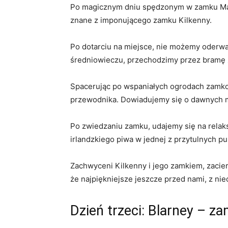
Po magicznym dniu spędzonym w zamku​ Mala
znane z imponującego zamku Kilkenny.
Po dotarciu na miejsce, nie ​możemy oderwać
średniowieczu, przechodzimy przez bramę‌ 
Spacerując po wspaniałych ogrodach zamkow
przewodnika. Dowiadujemy⁤ się o dawnych mi
Po zwiedzaniu zamku, udajemy się na relak
irlandzkiego piwa w jednej z przytulnych ‍p
Zachwyceni​ Kilkenny i jego zamkiem, zacie
że najpiękniejsze jeszcze przed nami, z ni
Dzień ​trzeci: Blarney – z