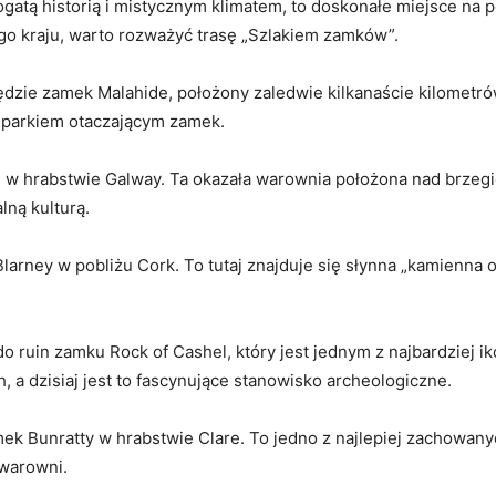
ogatą historią ​i mistycznym klimatem, to doskonałe miejsce na‌ p
go kraju, warto⁢ rozważyć ​trasę „Szlakiem zamków”.
dzie zamek Malahide,⁤ położony zaledwie kilkanaście kilometrów
 parkiem otaczającym zamek.
 ​w hrabstwie Galway. Ta okazała warownia położona nad brzegi
lną​ kulturą.
larney‌ w ‌pobliżu Cork. To tutaj znajduje⁤ się słynna „kamienn
ruin zamku ⁤Rock of⁤ Cashel, który jest​ jednym z najbardziej iko
ch, a dzisiaj jest ​to fascynujące stanowisko archeologiczne.
ek Bunratty w hrabstwie Clare.‍ To jedno ⁤z najlepiej⁣ zachowan
 warowni.