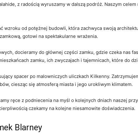
hide, z radością wyruszamy w dalszą podróż. Naszym‌ celem na 
 ⁢wzroku od potężnej budowli, która zachwyca swoją architektur
zamkową, gotowi na⁤ spektakularne wrażenia.
ych, docieramy do głównej części zamku, gdzie czeka nas fasc
eszkańcach zamku,‌ ich zwyczajach i tajemnicach, które ⁢do dz
sujący spacer po malowniczych uliczkach Kilkenny. Zatrzymuje
ubów, ⁢ciesząc się atmosferą miasta i jego urokliwym klimatem.
ramy⁣ ręce z podniecenia na myśl o kolejnych ⁤dniach naszej pr
ecierpliwością czekamy na kolejne niesamowite doświadczenia.
amek Blarney