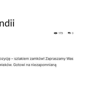
ndii
173
0
opozycję – szlakiem⁤ zamków! Zapraszamy Was
lu wieków. ‍Gotowi na niezapomnianą