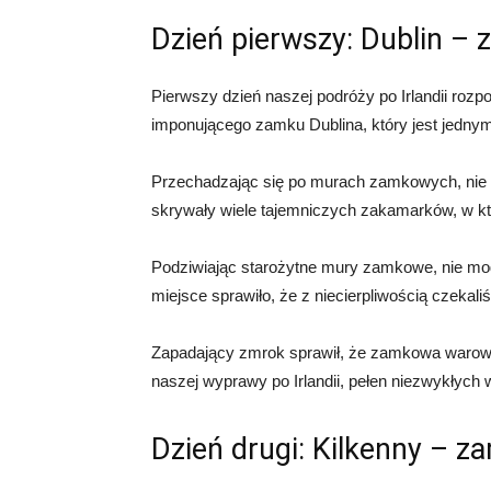
Dzień pierwszy: Dublin – 
Pierwszy dzień naszej podróży po Irlandii roz
imponującego zamku Dublina, który jest jedny
Przechadzając się po murach⁣ zamkowych, nie 
skrywały wiele tajemniczych zakamarków, w ⁣któ
Podziwiając starożytne mury zamkowe, nie ⁢mogl
miejsce sprawiło, że z niecierpliwością czekali
Zapadający⁣ zmrok ⁣sprawił, ⁣że zamkowa⁤ warow
naszej ​wyprawy ‌po Irlandii, pełen niezwykłych
Dzień drugi: Kilkenny⁢ – z