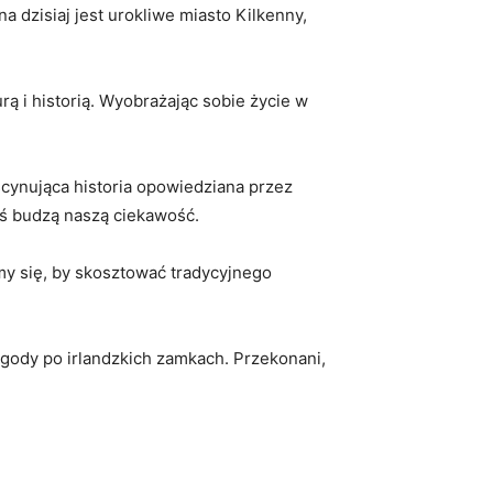
dzisiaj jest urokliwe miasto Kilkenny,
ą i historią. Wyobrażając sobie życie ‍w
ynująca historia opowiedziana ⁤przez
iś budzą naszą ciekawość.
my się, by skosztować tradycyjnego
zygody po irlandzkich zamkach. Przekonani,