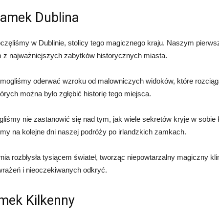
zamek Dublina
poczęliśmy w Dublinie, stolicy tego magicznego kraju. Naszym pier
m z najważniejszych zabytków historycznych miasta.
mogliśmy oderwać wzroku ​od malowniczych‍ widoków, ⁣które rozciąg
rych ⁤można było zgłębić historię tego miejsca.
iśmy​ nie zastanowić się nad​ tym, jak wiele sekretów kryje‌ w sobi
śmy na kolejne ⁢dni naszej podróży po ⁤irlandzkich zamkach.
nia rozbłysła tysiącem świateł, tworząc‍ niepowtarzalny magiczny⁣ kl
 wrażeń ‌i nieoczekiwanych odkryć.
amek Kilkenny