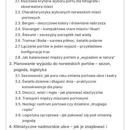
Kluczowe kryteria wyboru portu dla fotografa i
obserwatora miast
Charakterystyka wybranych norweskich miast
portowych
Bergen – deszczowe kolory i drewniane nabrzeża
Stavanger – kompaktowe stare miasto i Nuart
Ålesund – secesyjny porządek nad wodą
Tromsø i Bodø – surowa północ, światło polarne
Łączenie portów w jeden wyjazd – przykładowe
konfiguracje tras
Jak balansować między portem a „wypadem w naturę”
Planowanie wyjazdu do norweskich portów – sezon,
pogoda, logistyka
Sezonowość: jak pora roku zmienia portowe ulice i kadry
Światło dzienne i długość dnia – praktyczne
konsekwencje dla planu
Deszcz, wiatr i mgła – jak planować elastycznie
Transport między miastami portowymi
Noclegi: centrum portowe czy dzielnice „drugiego
rzędu”
Logistyka sprzętowa – jak pakować się pod zmienną
pogodę
Klimatyczne nadmorskie ulice – jak je znajdować i