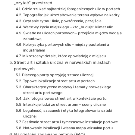
„czytać” przestrzeń
Gdzie szukać najbardziej fotogenicznych ulic w portach
Topografia: jak ukształtowanie terenu wpływa na kadry
Czytanie rytmu: linie, powtórzenia, przejścia
Warstwy życia miejskiego – kto „buduje” klimat ulic
Światło na ulicach portowych – przejścia między wodą a
zabudową
Kolorystyka portowych ulic – między pastelami a
industrialem
Mikrosceny: detale, które opowiadają o miejscu
Street art i sztuka uliczna w norweskich miastach
portowych
Dlaczego porty sprzyjają sztuce ulicznej
Typowe lokalizacje street artu w portach
Charakterystyczne motywy i tematy norweskiego
street artu portowego
Jak fotografować street art w kontekście portu
Interakcje ludzi ze street artem – sceny uliczne
Legalność, szacunek i etyka fotografowania sztuki
ulicznej
Festiwale street artu i tymczasowe instalacje portowe
Notowanie lokalizacji i własna mapa wizualna portu
Najczęściej zadawane pytania (FAQ)