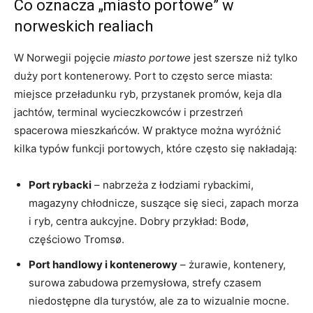
Co oznacza „miasto portowe” w
norweskich realiach
W Norwegii pojęcie
miasto portowe
jest szersze niż tylko
duży port kontenerowy. Port to często serce miasta:
miejsce przeładunku ryb, przystanek promów, keja dla
jachtów, terminal wycieczkowców i przestrzeń
spacerowa mieszkańców. W praktyce można wyróżnić
kilka typów funkcji portowych, które często się nakładają:
Port rybacki
– nabrzeża z łodziami rybackimi,
magazyny chłodnicze, suszące się sieci, zapach morza
i ryb, centra aukcyjne. Dobry przykład: Bodø,
częściowo Tromsø.
Port handlowy i kontenerowy
– żurawie, kontenery,
surowa zabudowa przemysłowa, strefy czasem
niedostępne dla turystów, ale za to wizualnie mocne.