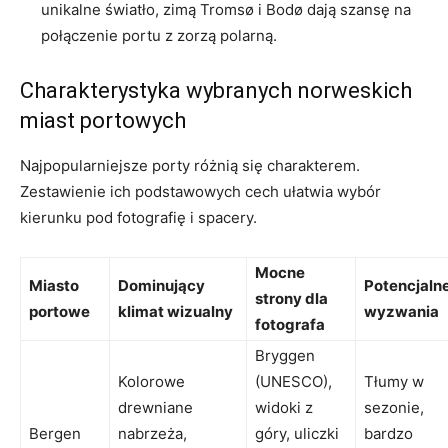
unikalne światło, zimą Tromsø i Bodø dają szansę na
połączenie portu z zorzą polarną.
Charakterystyka wybranych norweskich
miast portowych
Najpopularniejsze porty różnią się charakterem.
Zestawienie ich podstawowych cech ułatwia wybór
kierunku pod fotografię i spacery.
Mocne
Miasto
Dominujący
Potencjaln
strony dla
portowe
klimat wizualny
wyzwania
fotografa
Bryggen
Kolorowe
(UNESCO),
Tłumy w
drewniane
widoki z
sezonie,
Bergen
nabrzeża,
góry, uliczki
bardzo