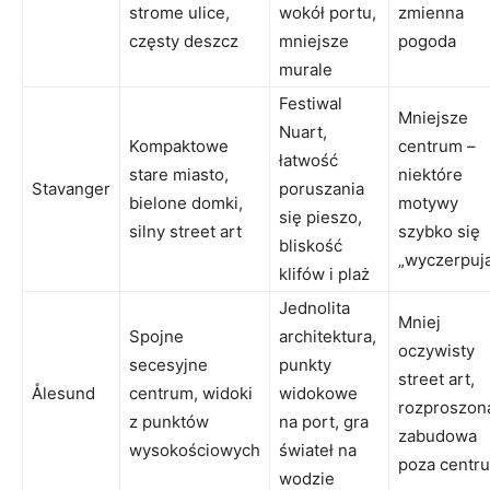
strome ulice,
wokół portu,
zmienna
częsty deszcz
mniejsze
pogoda
murale
Festiwal
Mniejsze
Nuart,
Kompaktowe
centrum –
łatwość
stare miasto,
niektóre
Stavanger
poruszania
bielone domki,
motywy
się pieszo,
silny street art
szybko się
bliskość
„wyczerpuj
klifów i plaż
Jednolita
Mniej
Spojne
architektura,
oczywisty
secesyjne
punkty
street art,
Ålesund
centrum, widoki
widokowe
rozproszon
z punktów
na port, gra
zabudowa
wysokościowych
świateł na
poza centr
wodzie