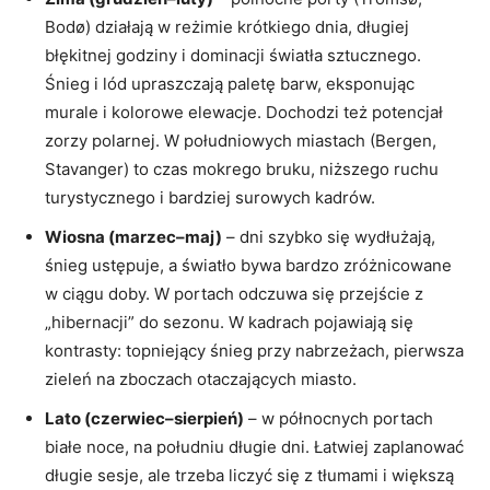
Bodø) działają w reżimie krótkiego dnia, długiej
błękitnej godziny i dominacji światła sztucznego.
Śnieg i lód upraszczają paletę barw, eksponując
murale i kolorowe elewacje. Dochodzi też potencjał
zorzy polarnej. W południowych miastach (Bergen,
Stavanger) to czas mokrego bruku, niższego ruchu
turystycznego i bardziej surowych kadrów.
Wiosna (marzec–maj)
– dni szybko się wydłużają,
śnieg ustępuje, a światło bywa bardzo zróżnicowane
w ciągu doby. W portach odczuwa się przejście z
„hibernacji” do sezonu. W kadrach pojawiają się
kontrasty: topniejący śnieg przy nabrzeżach, pierwsza
zieleń na zboczach otaczających miasto.
Lato (czerwiec–sierpień)
– w północnych portach
białe noce, na południu długie dni. Łatwiej zaplanować
długie sesje, ale trzeba liczyć się z tłumami i większą