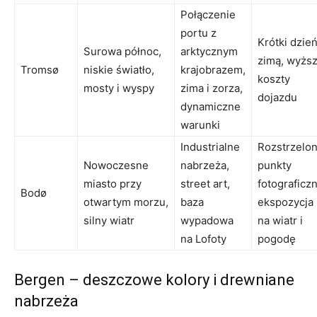
Połączenie
portu z
Krótki dzie
Surowa północ,
arktycznym
zimą, wyżs
Tromsø
niskie światło,
krajobrazem,
koszty
mosty i wyspy
zima i zorza,
dojazdu
dynamiczne
warunki
Industrialne
Rozstrzelo
Nowoczesne
nabrzeża,
punkty
miasto przy
street art,
fotograficzn
Bodø
otwartym morzu,
baza
ekspozycja
silny wiatr
wypadowa
na wiatr i
na Lofoty
pogodę
Bergen – deszczowe kolory i drewniane
nabrzeża