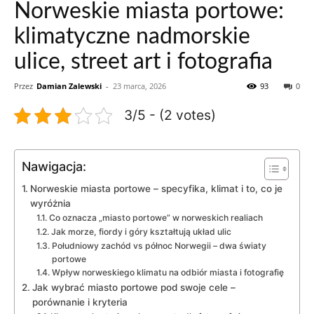
Norweskie miasta portowe:
klimatyczne nadmorskie
ulice, street art i fotografia
Przez
Damian Zalewski
-
23 marca, 2026
93
0
3/5 - (2 votes)
Nawigacja:
Norweskie miasta portowe – specyfika, klimat i to, co je
wyróżnia
Co oznacza „miasto portowe” w norweskich realiach
Jak morze, fiordy i góry kształtują układ ulic
Południowy zachód vs północ Norwegii – dwa światy
portowe
Wpływ norweskiego klimatu na odbiór miasta i fotografię
Jak wybrać miasto portowe pod swoje cele –
porównanie i kryteria