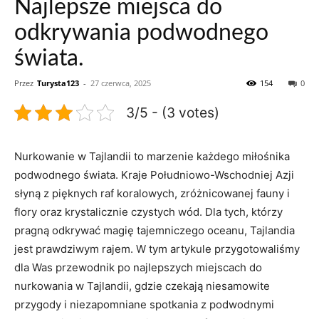
Najlepsze miejsca do
odkrywania podwodnego
świata.
Przez
Turysta123
-
27 czerwca, 2025
154
0
3/5 - (3 votes)
Nurkowanie w Tajlandii to marzenie każdego miłośnika
podwodnego świata. Kraje ‌Południowo-Wschodniej Azji
słyną z pięknych raf koralowych, zróżnicowanej fauny i
flory oraz ⁢krystalicznie czystych‍ wód. Dla tych,⁣ którzy
pragną odkrywać magię‍ tajemniczego oceanu, Tajlandia
jest‌ prawdziwym rajem.⁢ W ‍tym⁣ artykule ​przygotowaliśmy
dla Was przewodnik po najlepszych miejscach do
nurkowania⁣ w Tajlandii, gdzie ⁤czekają niesamowite
przygody ⁣i niezapomniane spotkania z podwodnymi