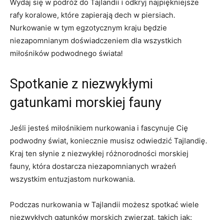
Wydaj się w podróż ‌do Tajlandii i odkryj najpiękniejsze
rafy koralowe,‍ które zapierają dech w​ piersiach.
Nurkowanie w tym egzotycznym kraju będzie
niezapomnianym⁢ doświadczeniem⁢ dla wszystkich
miłośników ⁤podwodnego ​świata!
Spotkanie z ⁣niezwykłymi
⁤gatunkami morskiej fauny
Jeśli jesteś ⁤miłośnikiem nurkowania i fascynuje Cię
podwodny świat, koniecznie musisz odwiedzić Tajlandię.
⁢Kraj ten słynie z niezwykłej różnorodności morskiej
fauny, która dostarcza niezapomnianych wrażeń
wszystkim entuzjastom nurkowania.
Podczas⁢ nurkowania w Tajlandii ⁤możesz ⁢spotkać wiele
niezwykłych gatunków morskich‍ zwierząt,⁤ takich jak: