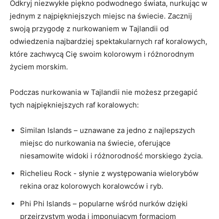
Odkryj⁢ niezwykłe piękno podwodnego ​świata, ⁣nurkując w
jednym z najpiękniejszych‌ miejsc na świecie. Zacznij‍
swoją przygodę z nurkowaniem w Tajlandii od
odwiedzenia ⁢najbardziej spektakularnych raf koralowych,
które‌ zachwycą Cię swoim kolorowym i‍ różnorodnym‍
życiem morskim.
Podczas‌ nurkowania w Tajlandii nie możesz przegapić
tych‍ najpiękniejszych raf koralowych:
Similan Islands⁤ – ⁢uznawane za jedno ⁣z najlepszych
miejsc do nurkowania na świecie, oferujące
⁢niesamowite widoki i różnorodność morskiego życia.
Richelieu Rock -⁢ słynie z występowania ‍wielorybów
rekina oraz ‍kolorowych‍ koralowców i ryb.
Phi ⁢Phi Islands – popularne wśród nurków dzięki
przejrzystym wodą i imponującym⁢ formacjom