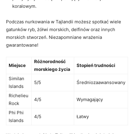
koralowym.
Podczas nurkowania‍ w Tajlandii​ możesz spotkać⁣ wiele
gatunków ryb, żółwi morskich, delfinów ⁣oraz​ innych
morskich ⁣stworzeń. Niezapomniane wrażenia
gwarantowane!
Różnorodność
Miejsce
Stopień trudności
morskiego życia
Similan
5/5
Średniozaawansowany
Islands
Richelieu
4/5
Wymagający
Rock
Phi Phi
4/5
Łatwy
Islands