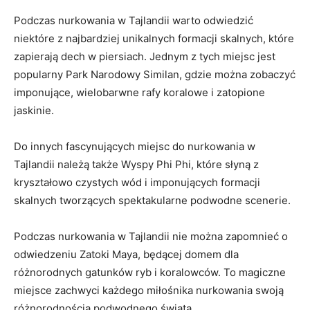
Podczas nurkowania w Tajlandii warto ‍odwiedzić‍
niektóre ⁣z najbardziej unikalnych formacji skalnych,⁤ które
zapierają dech ​w piersiach.⁢ Jednym z tych miejsc jest
popularny Park Narodowy Similan, gdzie ⁢można zobaczyć​
imponujące, wielobarwne rafy koralowe⁤ i zatopione
jaskinie.
Do innych fascynujących miejsc ⁢do nurkowania‌ w
Tajlandii należą⁤ także ‌Wyspy Phi ⁢Phi, które słyną z
kryształowo czystych wód i imponujących formacji
skalnych tworzących spektakularne⁤ podwodne scenerie.
Podczas nurkowania w Tajlandii ‍nie ‍można zapomnieć o
odwiedzeniu Zatoki Maya, będącej domem ​dla
⁣różnorodnych gatunków ryb i koralowców. To magiczne
miejsce‍ zachwyci​ każdego miłośnika nurkowania swoją
różnorodnością ⁣podwodnego świata.