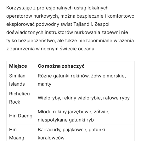
Korzystając z profesjonalnych ⁣usług lokalnych
operatorów nurkowych, można⁢ bezpiecznie i komfortowo⁤
eksplorować podwodny świat Tajlandii. Zespół
doświadczonych ⁢instruktorów nurkowania zapewni nie​
tylko bezpieczeństwo, ale także niezapomniane ⁣wrażenia
z zanurzenia w nocnym‌ świecie ​oceanu.
Miejsce
Co można zobaczyć
Similan
Różne gatunki rekinów, żółwie morskie,⁤
Islands
manty
Richelieu
Wieloryby,​ rekiny wielorybie, rafowe ryby
Rock
Młode rekiny jarzębowe,​ żółwie,‌
Hin Daeng
niespotykane gatunki ryb
Hin
Barracudy, pająkowce,​ gatunki
Muang
⁢koralowców