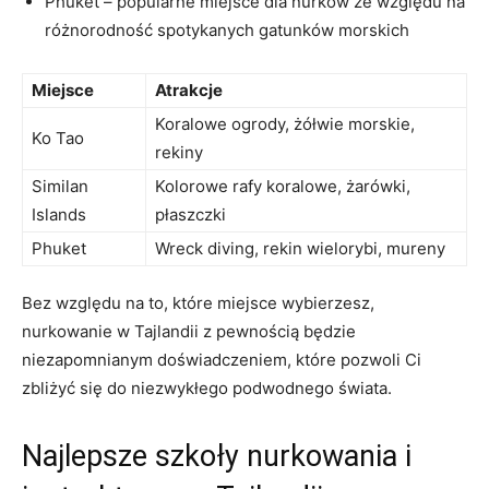
Phuket – popularne miejsce ​dla nurków ze względu na
różnorodność spotykanych⁣ gatunków morskich
Miejsce
Atrakcje
Koralowe ‍ogrody, żółwie morskie,
Ko Tao
rekiny
Similan
Kolorowe rafy koralowe, ‌żarówki,
Islands
płaszczki
Phuket
Wreck diving, rekin wielorybi, mureny
Bez⁤ względu na to, ⁤które miejsce ‍wybierzesz,
nurkowanie ⁤w Tajlandii z pewnością będzie
niezapomnianym doświadczeniem, ‍które pozwoli⁣ Ci
zbliżyć się ⁤do niezwykłego podwodnego świata.
Najlepsze szkoły nurkowania i