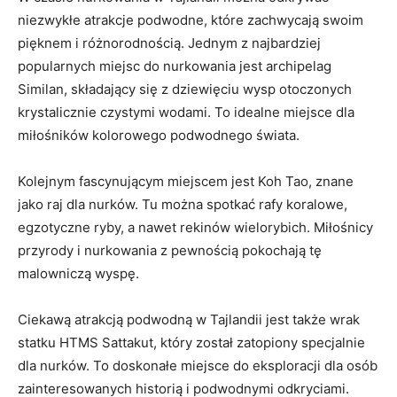
niezwykłe‍ atrakcje ⁣podwodne, które zachwycają swoim
pięknem i różnorodnością. Jednym z najbardziej
popularnych miejsc do​ nurkowania jest archipelag
Similan, składający się z dziewięciu wysp otoczonych
krystalicznie czystymi wodami. To idealne ‍miejsce dla
miłośników kolorowego podwodnego świata.
Kolejnym fascynującym miejscem⁤ jest Koh Tao, znane
jako raj⁢ dla⁣ nurków. Tu można ‌spotkać⁤ rafy koralowe,
egzotyczne ryby, a nawet rekinów wielorybich. Miłośnicy
przyrody i nurkowania⁢ z​ pewnością pokochają tę
malowniczą wyspę.
Ciekawą atrakcją podwodną ‍w Tajlandii jest także wrak
‍statku HTMS Sattakut, który został zatopiony specjalnie
dla nurków. To doskonałe miejsce do eksploracji dla osób
zainteresowanych⁤ historią i podwodnymi⁤ odkryciami.