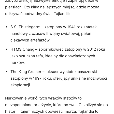
zabytki oferują niezwykłe emocje i zapierają dech w
piersiach.​ Oto kilka najlepszych miejsc, gdzie można
odkrywać podwodny świat Tajlandii:
S.S. Thistlegorm – zatopiony⁣ w ​1941 roku statek‍
handlowy z czasów II wojny światowej, pełen
ciekawych artefaktów.
HTMS Chang – zbiornikowiec‌ zatopiony w ​2012 roku
jako sztuczna‌ rafa, idealny dla doświadczonych
nurków.
The King Cruiser – luksusowy statek pasażerski
zatopiony w 1997 roku, ​oferujący unikalne możliwości
eksploracji.
Nurkowanie wokół tych wraków ​statków to
niezapomniane ​przeżycie, które pozwoli Ci zbliżyć się do
historii i tajemniczych opowieści​ morza. Tajlandia to