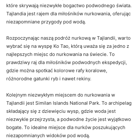
‍które skrywają ‍niezwykłe bogactwo podwodnego​ świata.
Tajlandia jest rajem dla miłośników nurkowania, oferując
‍niezapomniane przygody pod ⁢wodą.
Rozpoczynając naszą podróż ⁣nurkową w Tajlandii, warto
wybrać się⁢ na wyspę Ko Tao, którą uważa się za jedno z
najlepszych miejsc do ⁣nurkowania na świecie. To
prawdziwy ​raj dla miłośników podwodnych⁣ ekspedycji,
gdzie można spotkać kolorowe rafy koralowe,
różnorodne ⁢gatunki ryb i⁣ nawet rekiny.
Kolejnym⁢ niezwykłym miejscem do nurkowania w
Tajlandii jest ⁢Similan Islands National‌ Park. To archipelag
składający‍ się z dziewięciu wysp, gdzie woda jest
niezwykle‍ przejrzysta, a podwodne życie jest wyjątkowo
bogate. To idealne miejsce dla nurków poszukujących
niezapomnianych widoków pod ‍wodą.