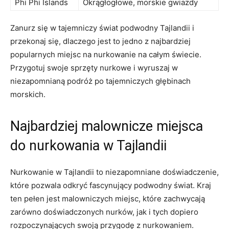
Phi Phi ⁣Islands
Okrągłogłowe, morskie⁤ gwiazdy
Zanurz się w tajemniczy świat ‍podwodny ​Tajlandii i
przekonaj się, dlaczego jest to jedno z najbardziej
popularnych miejsc na nurkowanie na całym świecie.
⁣Przygotuj swoje sprzęty‌ nurkowe i ‌wyruszaj w
niezapomnianą ⁢podróż po tajemniczych​ głębinach
morskich.
Najbardziej ​malownicze ⁢miejsca
‌do nurkowania w Tajlandii
Nurkowanie w Tajlandii to⁣ niezapomniane⁤ doświadczenie,
które pozwala ⁣odkryć fascynujący‍ podwodny⁣ świat. ⁣Kraj​
ten pełen jest malowniczych miejsc, które⁤ zachwycają
zarówno doświadczonych nurków, jak i tych ​dopiero
⁤rozpoczynających ​swoją przygodę z nurkowaniem.