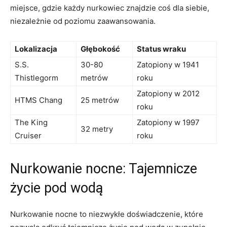
miejsce,⁤ gdzie ⁣każdy nurkowiec⁢ znajdzie coś dla siebie,
niezależnie od poziomu zaawansowania.
Lokalizacja
Głębokość
Status wraku
S.S.
30-80
Zatopiony w 1941
Thistlegorm
metrów
roku
Zatopiony⁢ w 2012
HTMS Chang
25 metrów
roku
The King
Zatopiony w‍ 1997
32 metry
Cruiser
‌roku
Nurkowanie nocne: Tajemnicze
życie‌ pod wodą
Nurkowanie nocne to ⁢niezwykłe ​doświadczenie, które