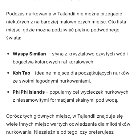
Podczas nurkowania w Tajlandii nie można przegapić⁢
niektórych⁤ z najbardziej malowniczych miejsc. Oto lista
miejsc, ⁢gdzie można podziwiać piękno​ podwodnego
⁤świata:
Wyspy ⁢Similan
‍ – słyną z kryształowo ​czystych wód i
bogactwa kolorowych raf koralowych.
Koh Tao
– idealne miejsce dla początkujących​ nurków
‌ze swoimi łagodnymi⁣ nurkowaniami.
Phi Phi Islands
– popularny cel ​wycieczek nurkowych
z niesamowitymi⁢ formacjami​ skalnymi ​pod wodą.
Oprócz tych głównych miejsc,⁣ w Tajlandii znajduje się
wiele innych miejsc wartych odwiedzenia dla miłośników
nurkowania.⁤ Niezależnie od tego, czy preferujesz