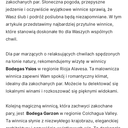
zakochanych par. Słoneczna pogoda, przepyszne
jedzenie i oczywiście wyjątkowe winnice sprawią, ⁤że ​
Wasz ślub i podróż poślubna będą niezapomniane. W tym
‌artykule przedstawimy najbardziej przytulne winnice,
które stanowią doskonałe ​tło dla Waszych wspólnych
‍chwil.
Dla par‌ marzących o relaksujących chwilach spędzonych
na łonie‌ natury, rekomendujemy⁣ wizytę ⁣w winnicy
Bodegas​ Ysios
w regionie​ Rioja‍ Alavesa. Ta⁣ malownicza
winnica zapewni⁢ Wam spokój i ⁤romantyczny klimat,⁤
idealny ‌dla zakochanych par. Możecie tu delektować się
lokalnymi winami i ⁢rozkoszować się pięknymi widokami.
Kolejną magiczną​ winnicą, która zachwyci zakochane‍
pary, jest ‍
Bodega Garzon
w regionie Colchagua Valley.
Ta winnica słynie z niezwykłego krajobrazu,⁤ eleganckiej⁢