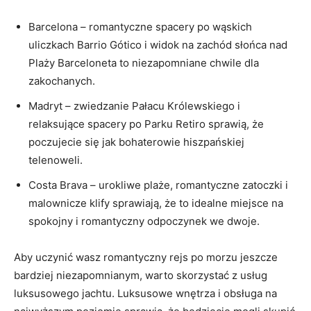
Barcelona – romantyczne spacery po wąskich
uliczkach Barrio Gótico⁤ i widok na zachód słońca nad ​
Plaży Barceloneta to niezapomniane‌ chwile dla
zakochanych.
Madryt – zwiedzanie Pałacu Królewskiego i
relaksujące⁢ spacery po ⁤Parku⁤ Retiro sprawią, ‍że‌
poczujecie się jak bohaterowie hiszpańskiej
telenoweli.
Costa ​Brava ‍– urokliwe plaże, romantyczne ‌zatoczki i
malownicze klify sprawiają, że to idealne miejsce na⁣
spokojny i⁣ romantyczny‍ odpoczynek ⁤we dwoje.
Aby ​uczynić wasz ⁢romantyczny rejs⁣ po morzu ‌jeszcze ​
bardziej niezapomnianym, warto ⁢skorzystać z usług
luksusowego jachtu. Luksusowe wnętrza⁣ i obsługa na