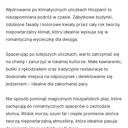
Wędrowanie po klimatycznych uliczkach Hiszpanii to
niezapomniana podróż w⁣ czasie. ​Zabytkowe budynki,
⁤zdobione‍ fasady i kolorowe⁤ kwiaty przez⁢ cały rok tworzą
niepowtarzalny klimat, który‍ idealnie wpisuje się w
romantyczną wycieczkę⁣ dla dwojga.
Spacerując po tutejszych uliczkach, ​warto ‍zatrzymać się
na chwilę i‌ zanurzyć w lokalnej ‍kulturze. Małe kawiarenki,
butiki z ​rękodziełem oraz tradycyjne ⁣restauracje to
doskonałe⁣ miejsca na odpoczynek i delektowanie ⁢się
jedzeniem – idealne dla zakochanej pary.
Nie sposób pominąć magicznych hiszpańskich plaz,⁤ które
zachęcają do ‌romantycznych spacerów ⁢o zachodzie
słońca. Widok ⁣morza,⁢ szum fal ​i ciepłe ‌promienie słońca
tworzą niepowtarzalną atmosferę, która idealnie⁣ pasuje