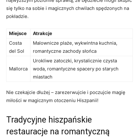
najwyższym poziomie sprawią, ⁤że będziecie mogli skupić⁤
się tylko na ⁤sobie⁢ i​ magicznych chwilach spędzonych na​
pokładzie.
Miejsce
Atrakcje
Costa
Malownicze plaże, wykwintna kuchnia,
del ‍Sol
romantyczne zachody⁣ słońca
Urokliwe zatoczki, krystalicznie czysta
Mallorca
woda, romantyczne spacery ⁣po starych
miastach
Nie czekajcie dłużej – zarezerwujcie i poczujcie magię
miłości w magicznym otoczeniu Hiszpanii!
Tradycyjne hiszpańskie⁤
restauracje na ‍romantyczną