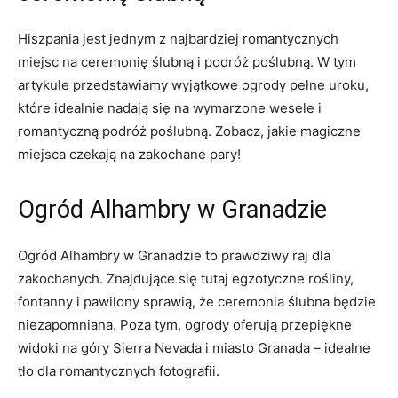
Hiszpania jest jednym z najbardziej romantycznych
⁣miejsc na ceremonię ślubną i podróż poślubną. W tym
artykule ‍przedstawiamy wyjątkowe ogrody pełne uroku,
które idealnie nadają ⁣się na⁤ wymarzone wesele i
romantyczną ⁤podróż ⁢poślubną. Zobacz, jakie magiczne
⁤miejsca czekają ⁣na zakochane⁤ pary!
Ogród Alhambry w Granadzie
Ogród Alhambry‌ w​ Granadzie to ⁢prawdziwy raj ⁤dla
zakochanych. Znajdujące się tutaj egzotyczne rośliny,
fontanny i pawilony ​sprawią, że ceremonia ślubna ‍będzie
niezapomniana. Poza tym, ogrody⁤ oferują⁢ przepiękne
widoki na​ góry ⁣Sierra Nevada i miasto Granada – ‌idealne
tło dla romantycznych ‌fotografii.