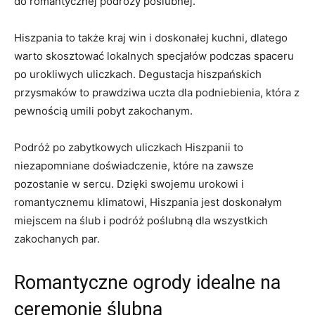
do romantycznej podróży poślubnej.
Hiszpania to także ⁢kraj win i doskonałej kuchni, dlatego
warto skosztować lokalnych specjałów podczas spaceru
po ⁣urokliwych uliczkach. Degustacja hiszpańskich
przysmaków to prawdziwa⁣ uczta dla‌ podniebienia, która z
pewnością​ umili pobyt zakochanym.
Podróż po ⁣zabytkowych uliczkach Hiszpanii ⁤to
niezapomniane doświadczenie, ⁣które na‍ zawsze
⁢pozostanie ‌w sercu. Dzięki swojemu urokowi i
romantycznemu ⁤klimatowi, Hiszpania jest ⁢doskonałym
miejscem na ślub ‍i podróż poślubną dla wszystkich
zakochanych par.
Romantyczne ogrody idealne na‌
ceremonię ślubną