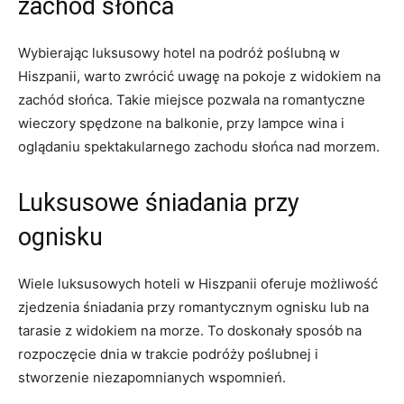
zachód ⁢słońca
Wybierając‍ luksusowy hotel na⁤ podróż poślubną ⁢w
Hiszpanii,‌ warto zwrócić uwagę na pokoje z ‍widokiem‍ na ​
zachód słońca.⁢ Takie miejsce pozwala na⁤ romantyczne
wieczory spędzone na balkonie, przy lampce wina i
oglądaniu spektakularnego zachodu‌ słońca nad morzem.
Luksusowe śniadania ‍przy
ognisku
Wiele luksusowych‌ hoteli w Hiszpanii⁣ oferuje możliwość‍
zjedzenia śniadania przy romantycznym ognisku lub⁢ na​
tarasie z widokiem‌ na morze.⁢ To doskonały ‍sposób na
rozpoczęcie⁣ dnia w trakcie podróży ⁤poślubnej i
stworzenie niezapomnianych wspomnień.