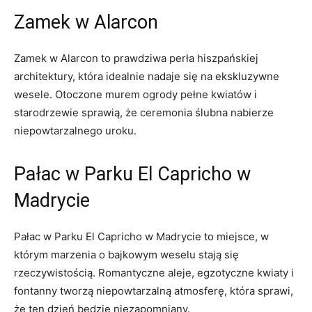
Zamek w Alarcon
Zamek w Alarcon to ‌prawdziwa perła⁣ hiszpańskiej
architektury, która idealnie ⁣nadaje się na ekskluzywne
wesele.‍ Otoczone murem ​ogrody ​pełne⁤ kwiatów i ​
starodrzewie sprawią, że ceremonia ślubna nabierze
niepowtarzalnego‍ uroku.
Pałac w Parku El Capricho w‌
Madrycie
Pałac w ⁣Parku ‌El Capricho w ⁣Madrycie to miejsce, w⁢
którym marzenia o⁣ bajkowym weselu stają⁢ się
rzeczywistością. Romantyczne aleje, egzotyczne‍ kwiaty i
fontanny tworzą‌ niepowtarzalną atmosferę, która sprawi,
‌że‌ ten dzień będzie niezapomniany.