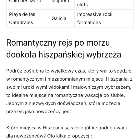
Caló ⁣des​ Moro
Majorka
cliffs
Playa de las
Impressive rock
Galicia
Catedrales
formations
Romantyczny ⁣rejs po ⁣morzu
dookoła hiszpańskiej wybrzeża
Podróż poślubna to⁣ wyjątkowy czas, który warto⁢ spędzić
w romantycznym i ⁣niezapomnianym miejscu.⁢ Hiszpania,⁤ z
⁢swoimi urokliwymi widokami i malowniczym wybrzeżem,
to idealne ⁤miejsce ⁣na romantyczne wakacje po ślubie.
Jednym z niezwykłych doświadczeń, które możecie
przeżyć jako nowożeńcy, ⁢jest .
Które miejsca w Hiszpanii są szczególnie godne uwagi⁢
dla nowożeńców? Oto kilka propozycji: