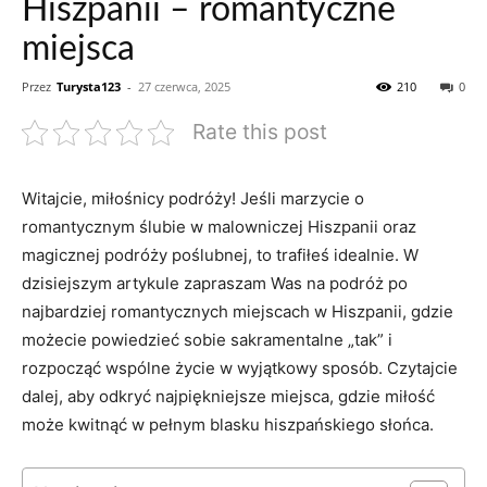
Hiszpanii – romantyczne
miejsca
Przez
Turysta123
-
27 czerwca, 2025
210
0
Rate this post
Witajcie, miłośnicy podróży! Jeśli marzycie o
romantycznym ślubie w malowniczej Hiszpanii oraz
magicznej ‍podróży poślubnej, to trafiłeś idealnie. W
dzisiejszym artykule zapraszam⁣ Was⁢ na podróż po
najbardziej romantycznych ⁢miejscach w Hiszpanii, gdzie​
możecie powiedzieć sobie sakramentalne „tak” i
rozpocząć wspólne życie w wyjątkowy sposób. Czytajcie
dalej, aby odkryć najpiękniejsze​ miejsca,⁤ gdzie miłość
może kwitnąć w pełnym blasku hiszpańskiego słońca.