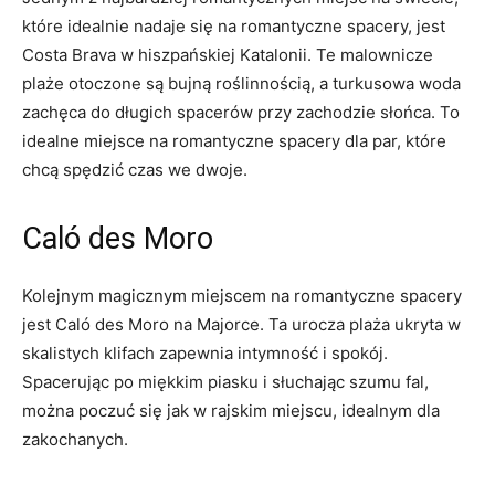
które idealnie nadaje‍ się na romantyczne⁣ spacery,⁤ jest
Costa Brava w‌ hiszpańskiej Katalonii. Te malownicze
plaże otoczone ⁣są ​bujną ‌roślinnością, ⁣a turkusowa ‍woda‌
zachęca ​do długich spacerów przy zachodzie słońca. To
idealne​ miejsce na romantyczne​ spacery dla⁢ par, które
chcą spędzić czas we dwoje.
Caló⁢ des Moro
Kolejnym magicznym ​miejscem na romantyczne spacery
jest Caló ‌des Moro‍ na ⁤Majorce. Ta urocza plaża ukryta w
skalistych klifach zapewnia intymność i ‌spokój.
Spacerując po miękkim piasku i słuchając szumu fal,
można poczuć​ się jak w rajskim miejscu, idealnym dla
zakochanych.