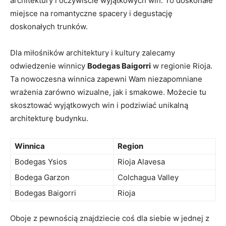
architektury i ⁢oczywiście wyjątkowych win. To doskonałe⁤
miejsce na romantyczne spacery i degustację
⁤doskonałych‍ trunków.
Dla miłośników architektury i kultury zalecamy
odwiedzenie winnicy
Bodegas Baigorri
​w regionie Rioja.
Ta nowoczesna ‌winnica zapewni​ Wam niezapomniane
wrażenia⁤ zarówno⁤ wizualne, jak i⁤ smakowe.‍ Możecie tu
skosztować wyjątkowych win ⁤i podziwiać unikalną
architekturę ​budynku.
Winnica
Region
Bodegas Ysios
Rioja ​Alavesa
Bodega ⁤Garzon
Colchagua Valley
Bodegas Baigorri
Rioja
Oboje z ​pewnością znajdziecie coś⁤ dla siebie w jednej z