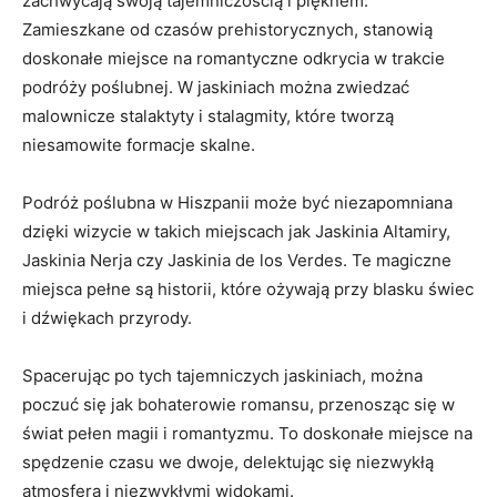
zachwycają swoją tajemniczością ⁢i pięknem.
Zamieszkane od czasów ‍prehistorycznych, stanowią⁢
doskonałe miejsce na romantyczne⁤ odkrycia w trakcie
podróży poślubnej. W jaskiniach ⁣można ⁤zwiedzać
malownicze stalaktyty i‍ stalagmity, które ‍tworzą
‌niesamowite formacje skalne.
Podróż ⁣poślubna w Hiszpanii może być niezapomniana
dzięki wizycie w takich miejscach jak ‌Jaskinia Altamiry,
‍Jaskinia Nerja ⁢czy Jaskinia de los Verdes. Te magiczne
miejsca pełne są historii, które ożywają przy blasku ⁤świec⁣
i dźwiękach przyrody.
Spacerując po tych tajemniczych ⁢jaskiniach, można
poczuć‌ się jak bohaterowie romansu, przenosząc się w‍
świat​ pełen magii i romantyzmu. To doskonałe miejsce⁢ na
spędzenie‌ czasu we dwoje,​ delektując się ‌niezwykłą ​
atmosferą ‍i niezwykłymi ‌widokami.