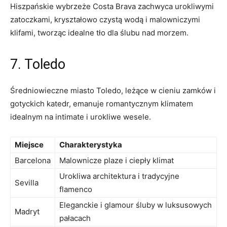
Hiszpańskie wybrzeże⁣ Costa Brava zachwyca ⁢urokliwymi
zatoczkami, kryształowo czystą wodą i‍ malowniczymi
klifami, tworząc ​idealne tło⁣ dla ‌ślubu nad ‌morzem.
7. Toledo
Średniowieczne ⁤miasto Toledo, leżące w ⁤cieniu zamków i
⁤gotyckich katedr, emanuje⁤ romantycznym klimatem⁣
idealnym ‌na intimate i urokliwe wesele.
Miejsce
Charakterystyka
Barcelona
Malownicze ⁢plaze i ciepły klimat
Urokliwa⁤ architektura ‍i tradycyjne
Sevilla
flamenco
Eleganckie​ i glamour śluby w luksusowych⁤
Madryt
pałacach