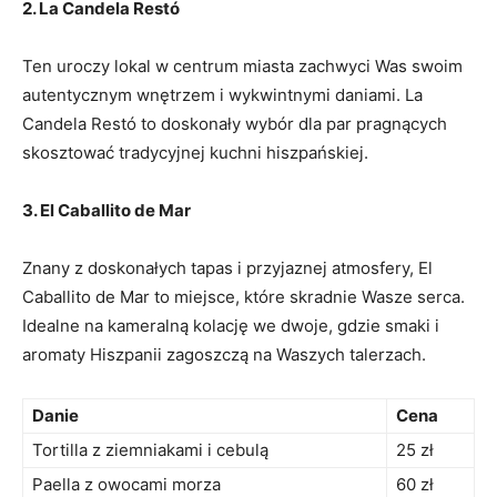
2.⁢ La Candela Restó
Ten uroczy lokal ⁢w centrum miasta zachwyci Was⁢ swoim⁢
autentycznym wnętrzem i wykwintnymi ‍daniami. La
Candela Restó ⁣to ‌doskonały wybór dla par pragnących⁢
skosztować tradycyjnej kuchni hiszpańskiej.
3. El Caballito de Mar
Znany​ z doskonałych ​tapas i ​przyjaznej ​atmosfery,⁢ El
Caballito de⁤ Mar to ‌miejsce, które skradnie Wasze serca.
Idealne na kameralną kolację ‍we dwoje, gdzie ⁣smaki i
⁤aromaty Hiszpanii zagoszczą ⁤na Waszych talerzach.
Danie
Cena
Tortilla z ziemniakami‌ i ‌cebulą
25 zł
Paella z⁤ owocami morza
60 ‍zł