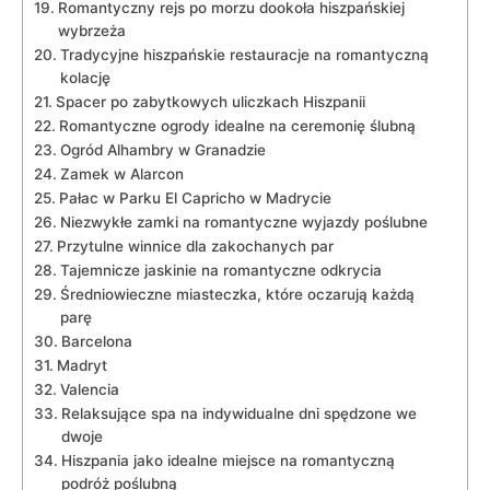
Romantyczny ⁣rejs po ⁣morzu dookoła hiszpańskiej
wybrzeża
Tradycyjne hiszpańskie⁤ restauracje na ‍romantyczną
kolację
Spacer po zabytkowych​ uliczkach Hiszpanii
Romantyczne ogrody idealne na‌ ceremonię ślubną
Ogród Alhambry w Granadzie
Zamek w Alarcon
Pałac w Parku El Capricho w‌ Madrycie
Niezwykłe ⁢zamki na romantyczne⁢ wyjazdy poślubne
Przytulne winnice dla zakochanych par
Tajemnicze ‍jaskinie na romantyczne odkrycia
Średniowieczne miasteczka, które ​oczarują⁤ każdą‍
parę
Barcelona
Madryt
Valencia
Relaksujące spa na indywidualne‌ dni spędzone we
dwoje
Hiszpania jako idealne miejsce na ​romantyczną
podróż poślubną