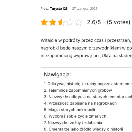
Przez
Turysta123
-
27 czerwca, 2025
2.6/5 - (5 votes)
Witajcie w podróży przez czas i przestrzeń,
nagrobki będą naszym przewodnikiem ⁣w⁣ pos
niezapomnianą wyprawę po „Ukraina śladem s
Nawigacja:
Odkrywaj historię Ukrainy poprzez stare ‍cm
Tajemnice zapomnianych grobów
Niezwykłe odkrycia na starych cmentarzac
Przeszłość zapisana‌ na nagrobkach
Magia starych nekropolii
Wyobraź sobie życie zmarłych
Niezwykłe rzeźby i zdobienia
Cmentarze jako źródło wiedzy o historii