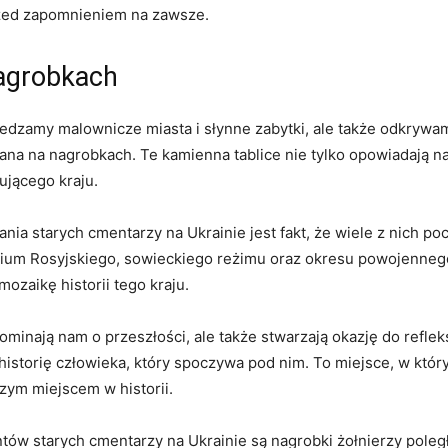
zed⁤ zapomnieniem​ na ⁣zawsze.
nagrobkach
edzamy malownicze miasta i słynne zabytki, ale‌ także odkrywa
ana na nagrobkach. Te⁤ kamienna ⁣tablice nie tylko ⁢opowiadają na
ującego‍ kraju.
a starych cmentarzy na Ukrainie jest ⁢fakt, że wiele‍ z nich p
um Rosyjskiego, sowieckiego reżimu oraz okresu powojennego. 
ozaikę historii‍ tego kraju.
minają nam o przeszłości, ale także stwarzają okazję ‌do⁤ refle
że ​historię człowieka, który spoczywa ‌pod nim. To miejsce, w k
zym​ miejscem w historii.
w starych cmentarzy na Ukrainie są ‌nagrobki ‌żołnierzy poległyc