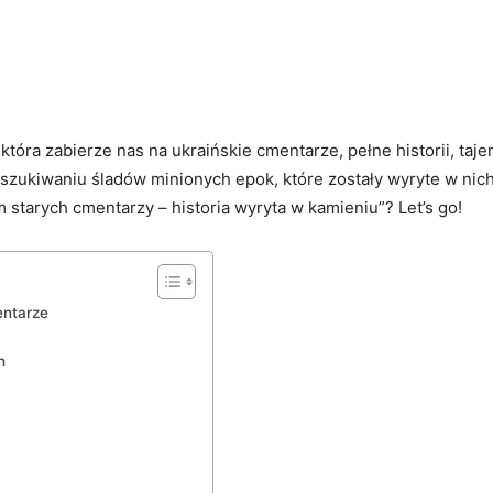
 która zabierze nas na ukraińskie cmentarze, pełne historii, taj
zukiwaniu śladów minionych ‍epok,​ które zostały wyryte w nich
tarych cmentarzy – ‌historia wyryta ‌w kamieniu”? Let’s go!
entarze
h