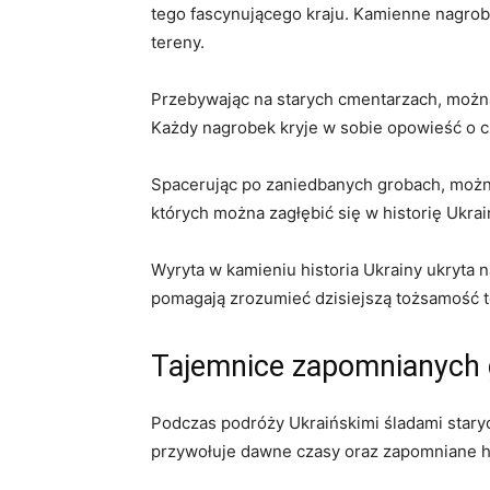
tego fascynującego kraju. Kamienne ‌nagrobk
tereny.
Przebywając‌ na starych cmentarzach, można 
Każdy nagrobek kryje w sobie opowieść o czło
Spacerując po zaniedbanych grobach, można ⁤
których można zagłębić się w ⁢historię Ukrain
Wyryta ‌w kamieniu historia Ukrainy ukryta na
pomagają zrozumieć dzisiejszą tożsamość t
Tajemnice zapomnianych
Podczas podróży Ukraińskimi ⁢śladami staryc
przywołuje dawne czasy oraz zapomniane hist