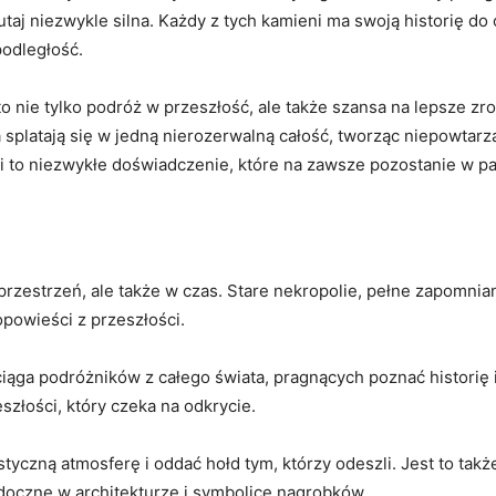
t⁣ tutaj niezwykle silna. ⁤Każdy z tych⁤ kamieni ma ⁣swoją historię
podległość.
o nie tylko ‌podróż w przeszłość, ale ⁢także szansa na lepsze z
ia splatają się ‌w jedną nierozerwalną⁢ całość, tworząc ⁢niepowta
i to ​niezwykłe doświadczenie, które na zawsze ‍pozostanie w p
 przestrzeń, ale także ‌w czas. Stare nekropolie,‍ pełne zapomnia
opowieści z przeszłości.
ąga‌ podróżników​ z całego świata, pragnących​ poznać historię⁤
eszłości, który czeka na odkrycie.
czną atmosferę i⁢ oddać hołd tym, którzy odeszli. ‍Jest to takż
widoczne w architekturze i symbolice nagrobków.