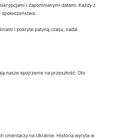
inskrypcjami i zapomnianymi datami. Każdy z
o⁢ społeczeństwa.
inami i ⁣pokryte patyną czasu, nadal
ają nasze spojrzenie na przeszłość. Oto
ch cmentarzy⁢ na Ukrainie. Historia wyryta ​w