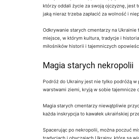
którzy ​oddali ​życie⁤ za swoją ojczyznę, jes
jaką nieraz ⁣trzeba zapłacić za wolność i nie
Odkrywanie⁢ starych cmentarzy na Ukrainie t
miejsce, w którym kultura, tradycje ⁢i histor
miłośników historii i tajemniczych opowieśc
Magia starych nekropolii
Podróż do Ukrainy jest ⁢nie tylko podróżą ‌w
warstwami ziemi, kryją w​ sobie tajemnicze 
Magia starych⁤ cmentarzy niewątpliwie przyci
każda inskrypcja to kawałek⁣ ukraińskiej prz
Spacerując po nekropolii, można poczuć misty
tradycjach i⁣ obyczajach Ukrainy, które są 