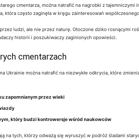
starego cmentarza, można natrafić na nagrobki z tajemniczymi 
eka, która ‍często zaginęła w kręgu zainteresowań współczesneg
rzez ludzi,‍ ale nie przez naturę. Otoczone dziko‌ rosnącymi rośl
badaczy historii i poszukiwaczy zaginionych opowieści.
arych cmentarzach
 Ukrainie można natrafić na​ niezwykłe‌ odkrycia, które zmieni
yku zapomnianym przez wieki
wiazdy
wym, który budzi kontrowersje ‍wśród naukowców
ją na‌ tych, którzy odważą‌ się wyruszyć ⁤w podróż śladami​ stary