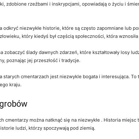
i, zdobione rzeźbami i inskrypcjami, opowiadają o życiu i śmierc
odkryć niezwykłe⁣ historie, które są często zapomniane lub pomi
wieku, który kiedyś był częścią społeczności, ‍która wznosiła‍ s
zobaczyć ślady dawnych zdarzeń, które kształtowały losy‌ ludzi
y, poznając jej przeszłość ⁣i tradycje.
 starych cmentarzach‌ jest ​niezwykle bogata⁤ i interesująca. To t
ego kraju.
 grobów
h cmentarzy można natknąć się na niezwykłe . Historia miejsc tak
orie ludzi, ‌którzy spoczywają ​pod ziemią.