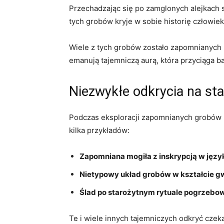
Przechadzając się ⁣po zamglonych alejkach 
tych grobów ​kryje w sobie historię człowi
Wiele z tych ‌grobów‍ zostało zapomnianych p
emanują tajemniczą ‍aurą, która⁤ przyciąga 
Niezwykłe odkrycia na st
Podczas‌ eksploracji zapomnianych grobów na
kilka przykładów:
Zapomniana mogiła ‌z inskrypcją w jęz
Nietypowy układ grobów w kształcie g
Ślad po starożytnym rytuale pogrzebo
Te i wiele innych‌ tajemniczych odkryć czeka