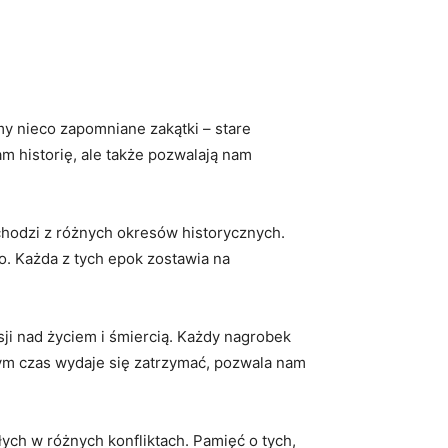
my nieco zapomniane zakątki – stare
m historię, ale ⁤także pozwalają‌ nam
ochodzi z różnych okresów historycznych.
Każda z tych‍ epok zostawia​ na
ksji nad życiem i śmiercią. Każdy nagrobek
tórym czas wydaje się zatrzymać, pozwala nam
h w różnych​ konfliktach.⁢ Pamięć‍ o tych,