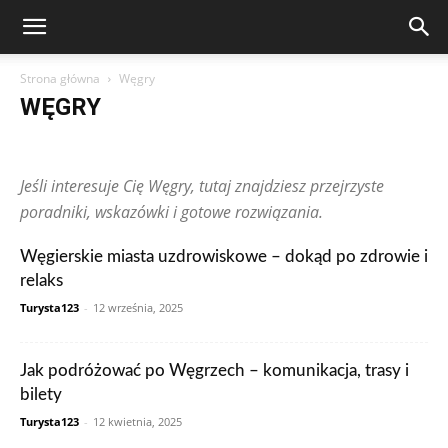
Strona główna
Węgry
WĘGRY
Arabia Saudyjska
Argentyna
Australia
Austria
Brazylia
Chiny
Chorwacja
Czechy
Dominikana
Egipt
Finlandia
Jeśli interesuje Cię Węgry, tutaj znajdziesz przejrzyste
Francja
Grecja
Gwatemala
Hiszpania
Holandia
Hongkong
Indie
Indonezja
Irlandia
Japonia
Kanada
Kolumbia
poradniki, wskazówki i gotowe rozwiązania.
Korea Południowa
Makau
Malezja
Maroko
Meksyk
Niemcy
Norwegia
Nowa Zelandia
Peru
Polska
Portugalia
Węgierskie miasta uzdrowiskowe – dokąd po zdrowie i
Rosja
RPA
Rumunia
Singapur
Stany Zjednoczone
relaks
Szwajcaria
Szwecja
Tajlandia
Tunezja
Turcja
Ukraina
Węgry
Wielka Brytania
Wietnam
Włochy
Wpisy czytelników
Turysta123
-
12 września, 2025
Zjednoczone Emiraty Arabskie
Jak podróżować po Węgrzech – komunikacja, trasy i
bilety
Turysta123
-
12 kwietnia, 2025