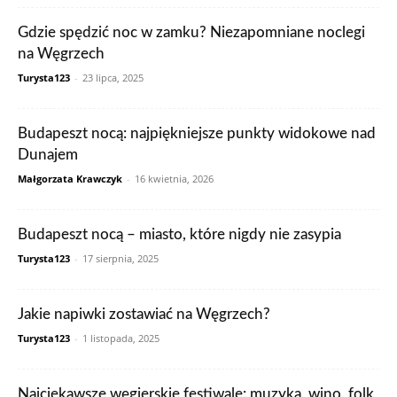
Gdzie spędzić noc w zamku? Niezapomniane noclegi
na Węgrzech
Turysta123
-
23 lipca, 2025
Budapeszt nocą: najpiękniejsze punkty widokowe nad
Dunajem
Małgorzata Krawczyk
-
16 kwietnia, 2026
Budapeszt nocą – miasto, które nigdy nie zasypia
Turysta123
-
17 sierpnia, 2025
Jakie napiwki zostawiać na Węgrzech?
Turysta123
-
1 listopada, 2025
Najciekawsze węgierskie festiwale: muzyka, wino, folk