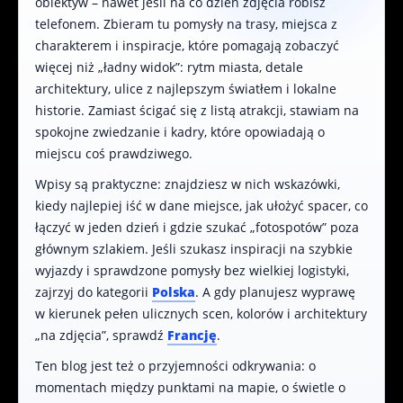
obiektyw – nawet jeśli na co dzień zdjęcia robisz
telefonem. Zbieram tu pomysły na trasy, miejsca z
charakterem i inspiracje, które pomagają zobaczyć
więcej niż „ładny widok”: rytm miasta, detale
architektury, ulice z najlepszym światłem i lokalne
historie. Zamiast ścigać się z listą atrakcji, stawiam na
spokojne zwiedzanie i kadry, które opowiadają o
miejscu coś prawdziwego.
Wpisy są praktyczne: znajdziesz w nich wskazówki,
kiedy najlepiej iść w dane miejsce, jak ułożyć spacer, co
łączyć w jeden dzień i gdzie szukać „fotospotów” poza
głównym szlakiem. Jeśli szukasz inspiracji na szybkie
wyjazdy i sprawdzone pomysły bez wielkiej logistyki,
zajrzyj do kategorii
Polska
. A gdy planujesz wyprawę
w kierunek pełen ulicznych scen, kolorów i architektury
„na zdjęcia”, sprawdź
Francję
.
Ten blog jest też o przyjemności odkrywania: o
momentach między punktami na mapie, o świetle o